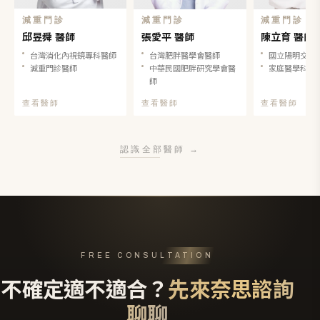
減重門診
減重門診
減重門診
邱昱舜 醫師
張愛平 醫師
陳立育 醫師
台灣消化內視鏡專科醫師
台灣肥胖醫學會醫師
國立陽明交通
減重門診醫師
中華民國肥胖研究學會醫
家庭醫學科專
師
查看醫師
查看醫師
查看醫師
認識全部醫師
→
FREE CONSULTATION
不確定適不適合？
先來奈思諮詢
聊聊