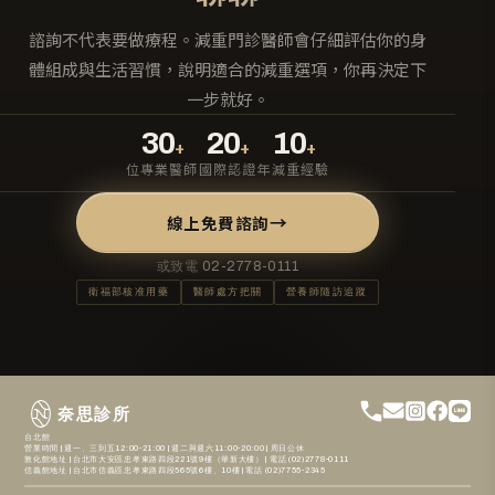
諮詢不代表要做療程。減重門診醫師會仔細評估你的身
體組成與生活習慣，說明適合的減重選項，你再決定下
一步就好。
30
20
10
+
+
+
位專業醫師
國際認證
年減重經驗
→
線上免費諮詢
或致電
02-2778-0111
衛福部核准用藥
醫師處方把關
營養師隨訪追蹤
奈思診所
台北館
營業時間 | 週一、三到五12:00-21:00 | 週二與週六11:00-20:00 | 周日公休
敦化館地址 | 台北市大安區忠孝東路四段221號9樓（華新大樓） | 電話 (02)2778-0111
信義館地址 | 台北市信義區忠孝東路四段565號6樓、10樓 | 電話 (02)7755-2345