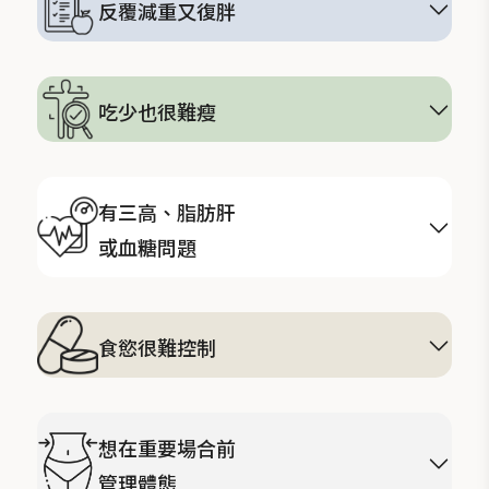
反覆減重又復胖
靠節食瘦下來，但恢復正常飲食後又回到原本體重。
吃少也很難瘦
可能與代謝、肌肉量、荷爾蒙、壓力或睡眠有關。
有三高、脂肪肝
或血糖問題
需要更重視醫師評估與健康數據追蹤。
食慾很難控制
容易嘴饞、暴食、晚餐後還想吃東西。
想在重要場合前
管理體態