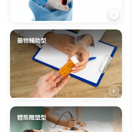
藥物輔助型
體態雕塑型