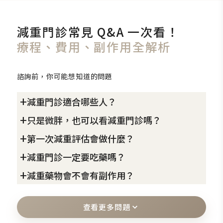
減重門診常見 Q&A 一次看！
療程、費用、副作用全解析
諮詢前，你可能想知道的問題
+
減重門診適合哪些人？
+
只是微胖，也可以看減重門診嗎？
如果你有吃少也瘦不下來、反覆復胖、體脂偏高、
+
第一次減重評估會做什麼？
腰圍增加、食慾難控制，或有三高、脂肪肝、血糖
可以先評估。減重門診不只看體重數字，也會評估
異常等狀況，都可以先透過減重門診評估。
+
減重門診一定要吃藥嗎？
體脂、肌肉量、內臟脂肪、腰圍、飲食習慣與代謝
第一次會先了解你的身高、體重、過去減重經驗、
醫師會依照你的體重、體脂、生活習慣與健康狀
狀態。
+
減重藥物會不會有副作用？
飲食習慣、生活作息與健康狀況。
況，判斷適合的減重方向。
不一定。是否需要藥物輔助，會由醫師依照 BMI、
即使體重沒有明顯超標，如果有局部脂肪、體脂偏
依需求可能會安排身體組成分析、抽血檢查或醫師
體脂、食慾控制狀況、代謝指標與過去減重經驗評
高或減重卡關，也可以先了解適合的管理方式。
不同藥物的作用方式與可能反應不同，是否適合使
評估，再討論適合的飲食調整、藥物輔助、療程搭
估。
查看更多問題
用需要由醫師評估。
配或追蹤方式。
有些人可能先從飲食、生活習慣與追蹤開始；有些