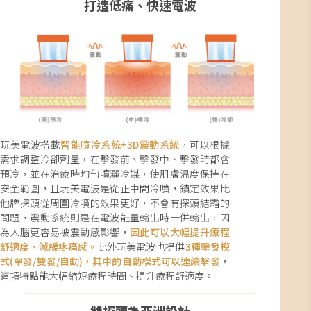
打造低痛、快速電波
玩美電波搭載
智能噴冷系統+3D震動系統
，可以根據
需求調整冷卻劑量，在擊發前、擊發中、擊發時都會
預冷，並在治療時均勻噴灑冷媒，使肌膚溫度保持在
安全範圍，且玩美電波是從正中間冷噴，鎮定效果比
他牌探頭從周圍冷噴的效果更好，不會有探頭結霜的
問題，震動系統則是在電波能量輸出時一併輸出，因
為人腦更容易被震動感影響，
因此可以大幅提升療程
舒適度、減緩疼痛感。
此外玩美電波也提供
3種擊發模
式(單發/雙發/自動)，其中的自動模式可以連續擊發
，
這項特點能大幅縮短療程時間、提升療程舒適度。