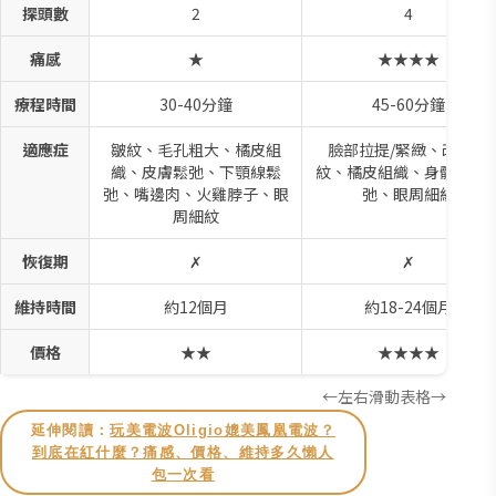
探頭數
2
4
痛感
★
★★★★
療程時間
30-40分鐘
45-60分鐘
適應症
皺紋、毛孔粗大、橘皮組
臉部拉提/緊緻、改善細
織、皮膚鬆弛、下顎線鬆
紋、橘皮組織、身體肌膚
弛、嘴邊肉、火雞脖子、眼
弛、眼周細紋
周細紋
恢復期
✗
✗
維持時間
約12個月
約18-24個月
價格
★★
★★★★
←左右滑動表格→
延伸閱讀：
玩美電波Oligio媲美鳳凰電波？
到底在紅什麼？痛感、價格、維持多久懶人
包一次看