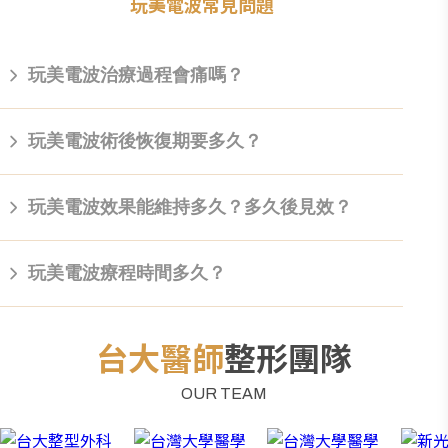
玩美電波常見問題
玩美電波治療過程會痛嗎？
Oligio玩美電波在治療時會有一點局部的熱痛感，但因為採
玩美電波術後恢復期要多久？
用智能噴冷系統+3D震動系統，因此大幅提高提高療程舒適
度；許多患者表示相較於鳳凰電波，玩美電波的痛感較低。
玩美電波是非侵入性治療，部分的患者在電波保養後會出現
玩美電波效果能維持多久？多久後見效？
暫時性輕微紅腫，通常在2-24小時內會消退，大多數的人術
後都不需休息即可進行日常活動，也不需特別護理，建議做
好保濕與防曬措施。
對於大多數患者，經過單次玩美電波後可改善部分困擾，有
玩美電波療程時間多久？
些人會隨著膠原蛋白新生重組期間的2至6個月內感覺效果較
為顯著，可以維持約12個月或以上，視個人膚質狀況與生活
習慣、飲食而有所差異。
不包含術前洗臉、卸妝、敷麻的時間，玩美電波平均可在30
台大醫師
整形團隊
分鐘內完成，具體治療時間會因發數不同而縮短或延長。
OUR TEAM