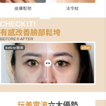
皮膚鬆弛
法令紋
CHECK IT!
有感改善臉部鬆垮
BEFORE & AFTER
Before 眼周
After
玩美電波
六大優勢