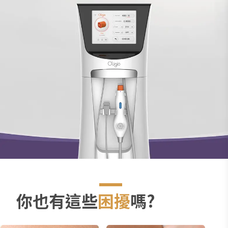
凰，
訂
製
專
屬
玩
美
的
自
己
你也有這些
困擾
嗎?