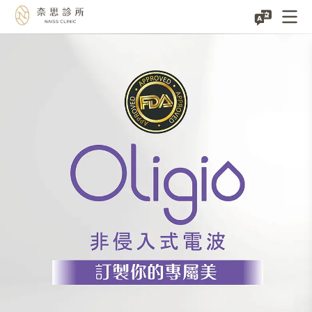
Oligio™
玩
美
電
波
|
低
痛
感
小
鳳