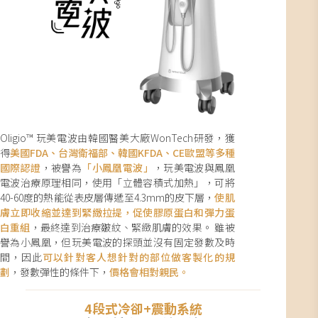
Oligio™ 玩美電波由韓國醫美大廠WonTech研發，獲
得
美國FDA、台灣衛福部、韓國KFDA、CE歐盟等多種
國際認證
，被譽為
「小鳳凰電波」
，玩美電波與鳳凰
電波治療原理相同，使用「立體容積式加熱」，可將
40-60度的熱能從表皮層傳遞至4.3mm的皮下層，
使肌
膚立即收縮並達到緊緻拉提，促使膠原蛋白和彈力蛋
白重組
，最終達到治療皺紋、緊緻肌膚的效果。 雖被
譽為小鳳凰，但玩美電波的探頭並沒有固定發數及時
間，因此
可以針對客人想針對的部位做客製化的規
劃
，發數彈性的條件下，
價格會相對親民。
4段式冷卻+震動系統