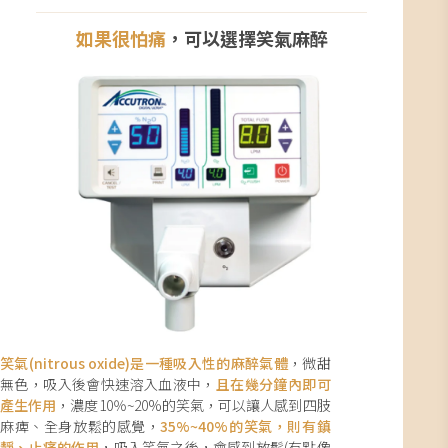
如果很怕痛
，可以選擇笑氣麻醉
笑氣(nitrous oxide)是一種吸入性的麻醉氣體
，微甜
無色，吸入後會快速溶入血液中，
且在幾分鐘內即可
產生作用
，濃度10％~20%的笑氣，可以讓人感到四肢
麻痺、全身放鬆的感覺，
35%~40%的笑氣，則有鎮
靜、止痛的作用
，吸入笑氣之後，會感到放鬆(有點像