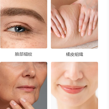
臉部細紋
橘皮組織