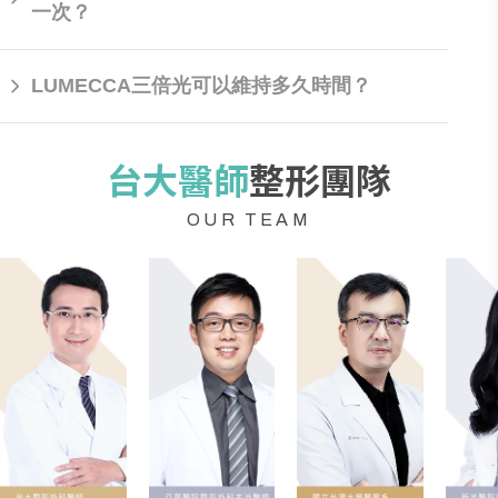
一次？
多數人施作1-2次LUMECCA三倍光療程，就可改善紅斑、棕
LUMECCA三倍光可以維持多久時間？
斑、血管病變、膚色不均、毛孔粗大等肌膚問題。經醫師評
估後連續施作4-6次，可達到更明顯的效果。每次建議間隔3-
4週，不過仍需和專業醫師進行諮詢，依據皮膚狀況不同，
當治療到滿意效果時，建議每3個月施作一次LUMECCA三倍
台大醫師
整形團隊
治療次數也會不同。
光療程，避免臉部出現紅斑、棕斑、毛孔粗大等問題，透過
定期保養肌膚，來減緩老化現象。
OUR TEAM