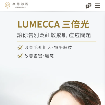
進
階
版
脈
衝
光，
LUMECCA
三
倍
光
讓