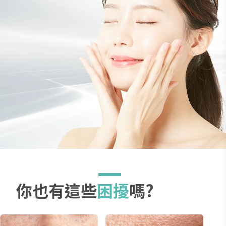
你
告
別
泛
紅
敏
感
肌
你也有這些
困擾
嗎?