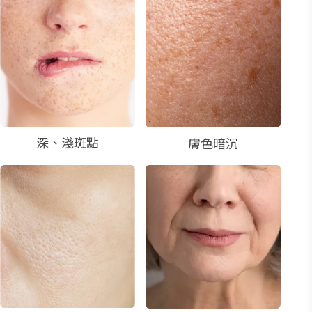
深、淺斑點
膚色暗沉