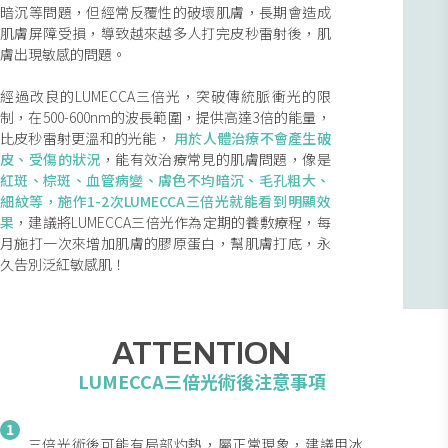
暗沉等問題，但經常反覆性的破壞肌膚，長期會造成
肌膚屏障受損，導致越來越多人打完皮秒雷射後，肌
膚出現敏感的問題。
經過改良的LUMECCA三倍光，突破傳統脈衝光的限
制，在500-600nm的波長範圍，提供高達3倍的能量，
比皮秒雷射更溫和的光能，
用於人體治療不會產生破
皮、受傷的狀況
，能有效治療常見的肌膚問題，像是
紅斑、棕斑、血管病變、膚色不均暗沉、毛孔粗大、
細紋等，施作1-2次LUMECCA三倍光就能看到明顯效
果
，建議將LUMECCA三倍光作為定期的養敷療程，每
月施打一次來增加肌膚的膠原蛋白，幫肌膚打底，永
久告別泛紅敏感肌！
ATTENTION
LUMECCA三倍光術後注意事項
1
三倍光術後可能有局部灼熱，屬正常現象，建議用冰