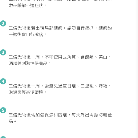
敷來緩解不適症狀。
2
三倍光術後若出現局部結痂，請勿自行摳抓，結痂約
一週後會自行脫落。
3
三倍光術後一周，不可使用去角質、含酸類、美白、
酒精等刺激性保養品。
4
三倍光術後一周，需避免過度日曬、三溫暖、烤箱、
泡溫泉等高溫環境。
5
三倍光術後需加強保濕和防曬，每天外出需擦防曬產
品。