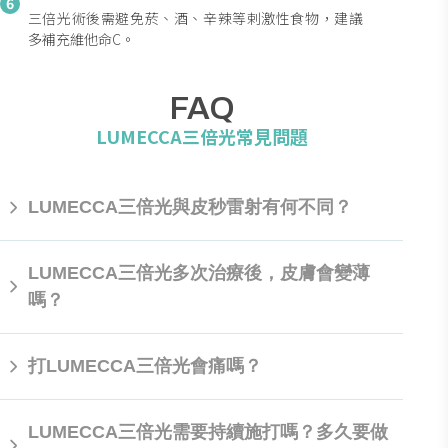
6
三倍光術後需避免菸、酒、辛辣等剌激性食物，建議
多補充維他命C。
FAQ
LUMECCA三倍光常見問題
LUMECCA三倍光與皮秒雷射有何不同？
市面上多數皮秒雷射屬侵入式治療，打完會有傷口或小出
LUMECCA三倍光多次治療後，皮膚會變薄
血、結痂，LUMECCA三倍光是非侵入性的治療，和皮秒雷
嗎？
射相比較溫和，不會破壞肌膚表皮，術後沒有傷口、沒有恢
復期，可立即從事日常生活！
LUMECCA三倍光的能量可傳導到真皮層，刺激纖維母細胞
打LUMECCA三倍光會痛嗎？
產生膠原蛋白，能有效治療紅斑、棕斑、血管病變、膚色不
均、毛孔粗大等肌膚問題，並不會因此讓皮膚變薄，反而會
讓肌膚維持在Q彈的狀態。
每個人對疼痛的忍受度不同，但LUMECCA三倍光施打當
LUMECCA三倍光需要持續施打嗎？多久要做
下，一般多為微熱感，並不會感受到明顯疼痛。