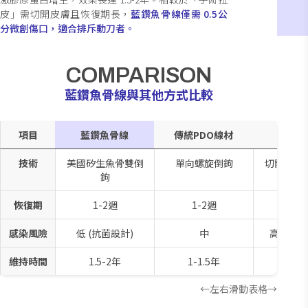
皮」需切開皮膚且恢復期長，
藍鑽魚骨線僅需 0.5公
分微創傷口，適合排斥動刀者。
COMPARISON
藍鑽魚骨線與其他方式比較
項目
藍鑽魚骨線
傳統PDO線材
手術
技術
美國矽生魚骨雙倒
單向螺旋倒鉤
切開皮膚
鉤
恢復期
1-2週
1-2週
1-3
感染風險
低 (抗菌設計)
中
高 (開放
維持時間
1.5-2年
1-1.5年
5-1
←左右滑動表格→