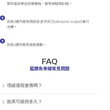
質和面部美容按摩療程，避免側睡與趴睡。
8
術後2週內避免用超音波手術刀(ultrasonic scalpel)進行
治療。
9
術後2週內避免過度運動。
FAQ
藍鑽魚骨線常見問題
埋線過程會痛嗎？
在局部麻醉下，埋線過程僅有輕微刺痛感，主要感受到拉扯
效果可維持多久？
感，疼痛程度一般可接受。