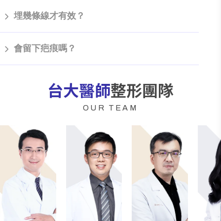
藍鑽魚骨線的效果平均可維持1.5至2年，具體時間因個人體
埋幾條線才有效？
質與保養而異。建議術後每半年定期回診追蹤，以保持最佳
狀態。
全臉通常需要8-12條線（單側4-6條），嚴重鬆弛者可能需要
會留下疤痕嗎？
15條以上，具體數量由醫師根據臉部狀況評估。
埋線的傷口僅為針孔大小，術後傷口通常隱藏在髮際線或耳
台大醫師
整形團隊
後，無明顯疤痕。
OUR TEAM