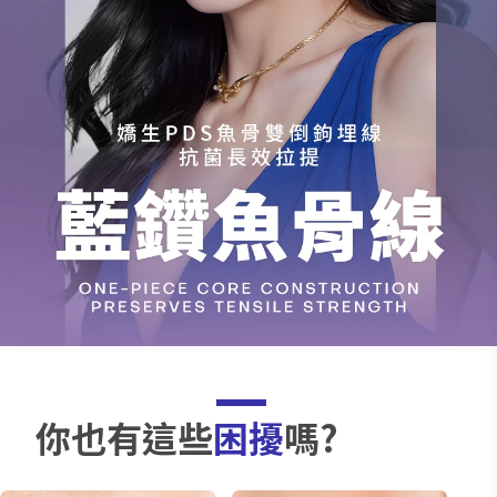
雙
倒
鉤
埋
線，
抗
菌
長
效
拉
提
你也有這些
困擾
嗎?