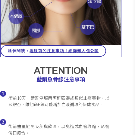
延伸閱讀：
埋線前的注意事項！細節懶人包公開
ATTENTION
藍鑽魚骨線注意事項
1
術前10天，請暫停服用阿斯匹靈或類似止痛藥物，以
及銀杏、維他命E等可能增加血液循環的保健食品。
2
術前盡量避免吸菸與飲酒，以免造成血管收縮，影響
傷口癒合。