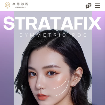
藍
鑽
魚
骨
線
｜
嬌
生
PDS
魚
骨