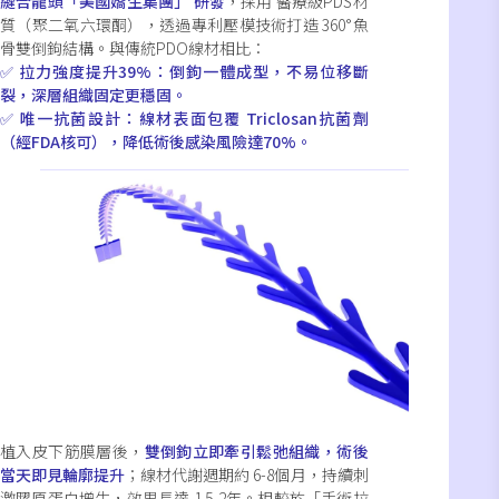
縫合龍頭「美國嬌生集團」 研發
，採用 醫療級PDS材
質（聚二氧六環酮），透過專利壓模技術打造 360°魚
骨雙倒鉤結構。與傳統PDO線材相比：
✅ 拉力強度提升39%：倒鉤一體成型，不易位移斷
裂，深層組織固定更穩固。
✅ 唯一抗菌設計：線材表面包覆 Triclosan抗菌劑
（經FDA核可），降低術後感染風險達70%。
植入皮下筋膜層後，
雙倒鉤立即牽引鬆弛組織，術後
當天即見輪廓提升
；線材代謝週期約 6-8個月，持續刺
激膠原蛋白增生，效果長達 1.5-2年。相較於「手術拉