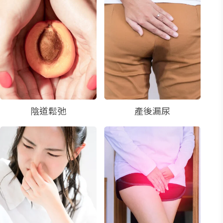
難
以
啟
齒
的
問
題
陰道鬆弛
產後漏尿