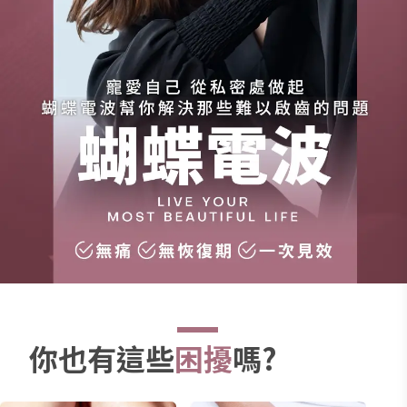
處
做
起
蝴
蝶
電
波
幫
你
解
決
那
你也有這些
困擾
嗎?
些