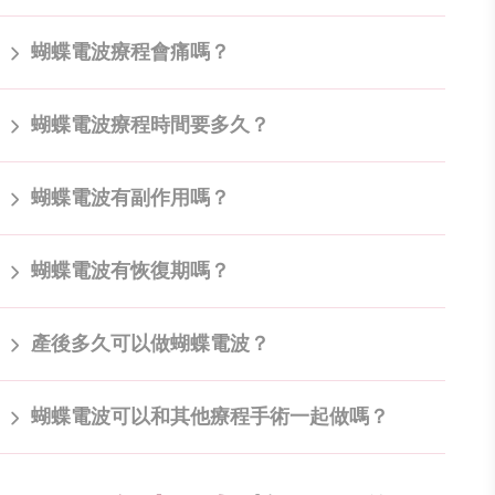
敷麻藥，痛感大幅降低，提升陰道緊實的同時，也擁有更舒
適的體驗，費用也比較親民。
一次即具有私密處保養治療效果，建議每半年至一年定期進
蝴蝶電波療程會痛嗎？
行私密處保養，減少陰道、子宮頸、骨盆腔反覆發炎感染機
率，也能讓陰道緊實，改善陰道鬆弛、乾澀、搔癢、頻尿或
產後漏尿等問題。
蝴蝶電波儀器配有溫度監控，過程中會感受到溫熱感，不至
蝴蝶電波療程時間要多久？
於到感受不舒服，也不會有明顯疼痛感，整個療程不需要進
行麻醉。
蝴蝶電波治療範圍包含內陰道與外陰部，能讓陰道緊實，改
蝴蝶電波有副作用嗎？
善陰道鬆弛、產後漏尿等問題，治療時間約30-40分鐘。
蝴蝶電波治療完後，私密處肌膚會些微紅腫，為正常現象，
蝴蝶電波有恢復期嗎？
數小時後就會消腫。
蝴蝶電波因沒有造成傷口，並無術後修復期，不過療程結束
產後多久可以做蝴蝶電波？
後，3天內需避免性生活及泡澡。​
建議產後2個月再施作蝴蝶電波療程，主要是確保惡露能順
蝴蝶電波可以和其他療程手術一起做嗎？
利排乾淨，若有發生產後漏尿問題，也可以藉由蝴蝶電波療
程來改善。
可以!