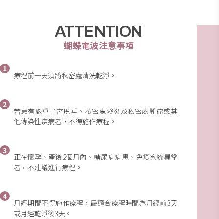
ATTENTION
蝴蝶電波注意事項
1
療程前一天須將私密處清洗乾淨。
2
若患有嚴重子宮脫垂、私密處發炎及私密處腫瘤或其
他傳染性疾病者，不得施作療程。
3
正在懷孕、產後2個月內、糖尿病病患、免疫系統異常
者，不建議進行療程。
4
月經期間不得施作療程，最適合療程時間為月經前3天
或月經乾淨後3天。