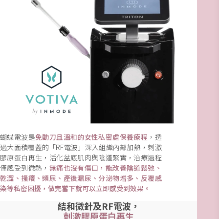
蝴蝶電波是
免動刀且溫和的女性私密處保養療程
，透
過大面積覆蓋的「RF電波」深入組織內部加熱，刺激
膠原蛋白再生，活化盆底肌肉與陰道緊實，治療過程
僅感受到微熱，
無痛也沒有傷口，能改善陰道鬆弛、
乾澀、搔癢、頻尿、產後漏尿、分泌物增多、反覆感
染等私密困擾，​做完當下就可以立即感受到效果。
結和微針及RF電波
，
刺激膠原蛋白再生