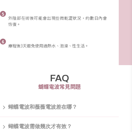
5
外陰部在術後可能會出現些微乾澀狀況，約數日內會
恢復。
6
療程後3天避免使用過熱水、泡澡、性生活。
FAQ
蝴蝶電波常見問題
蝴蝶電波和薇薇電波差在哪？
蝴蝶電波相較於薇薇電波，能夠更精準掌控治療範圍，有效
蝴蝶電波需做幾次才有效？
改善陰道鬆弛、產後漏尿等問題，加上蝴蝶電波療程中不需