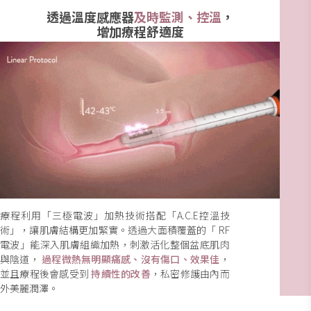
透過溫度感應器
及時監測、控溫
，
增加療程舒適度
療程利用「三極電波」加熱技術搭配「A.C.E控溫技
術」，讓肌膚結構更加緊實。透過大面積覆蓋的「 RF
電波」能深入肌膚組織加熱，刺激活化整個盆底肌肉
與陰道，
過程微熱無明顯痛感、沒有傷口、效果佳
，
並且療程後會感受到
持續性的改善
，私密修護由內而
外美麗潤澤。