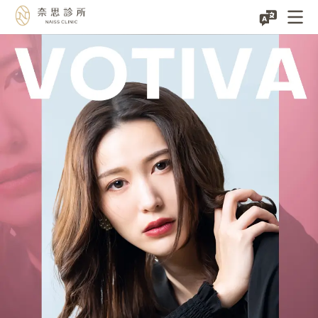
蝴
蝶
電
波-
寵
愛
自
己
從
私
密