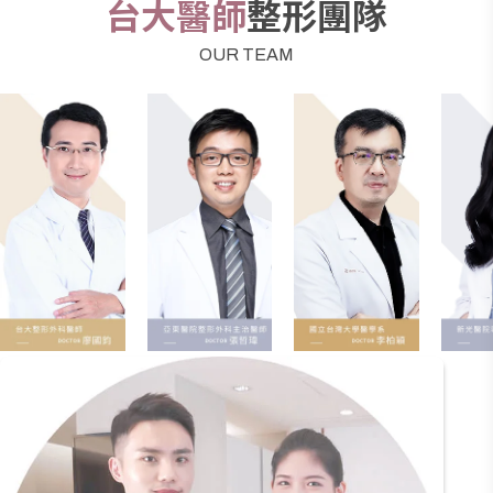
台大醫師
整形團隊
蝴蝶電波療程可合併大陰唇填補、小陰唇修整、除毛雷射等
私密處保養療程一同進行，並不會互相干擾。
OUR TEAM