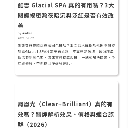
酷雪 Glacial SPA 真的有用嗎？3大
關鍵揭密熬夜暗沉與泛紅是否有效改
善
by Amber
2026-06-02
想改善熬夜暗沈與頑固色斑嗎？本文深入解析哈佛團隊研發
酷雪Glacial SPA冷凍美白原理。不靠熱能破壞，透過精準
低溫抑制黑色素，臨床實證有感淡斑。一站式解決暗沉、泛
紅與修護，帶你找回淨透發光肌。
鳳凰光（Clear+Brilliant）真的有
效嗎？醫師解析效果、價格與適合族
群（2026）