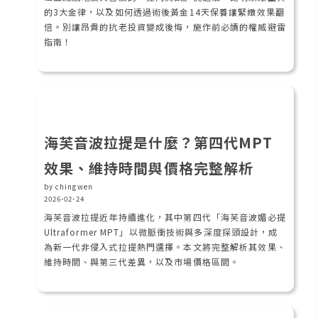
的3大金律，以及如何透過術後黃金14天保養讓緊緻效果翻
倍。別讓昂貴的抗老投資變成後悔，施作前必讀的權威避雷
指南！
海芙音波拉提是什麼？第四代MPT
效果、維持時間與價格完整解析
by chingwen
2026-02-24
海芙音波拉提近年持續進化，其中第四代「海芙音波媚必提
Ultraformer MPT」以微脈衝技術與多深度探頭設計，成
為新一代非侵入式拉提熱門選擇。本文將完整解析其效果、
維持時間、與第三代差異，以及市場價格區間。