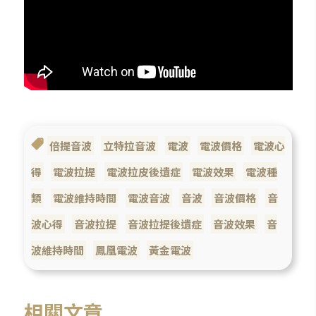
倍提音波
立特拉音波
電波
電波價格
電波心
得
電波拉提
電波拉皮後遺症
電波效果
電波種
類
電波維持時間
電波音波
音波
音波價格
音
波心得
音波拉提
音波拉提後遺症
音波效果
音
波維持時間
鳳凰電波
黃金電波
相關文章