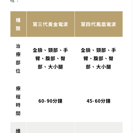
種
第三代黃金電波
第四代鳳凰電波
類
治
全臉、頸部、手
全臉、頸部、手
療
臂、腹部、臀
臂、腹部、臀
部
部、大小腿
部、大小腿
位
療
程
60-90分鐘
45-60分鐘
時
間
維