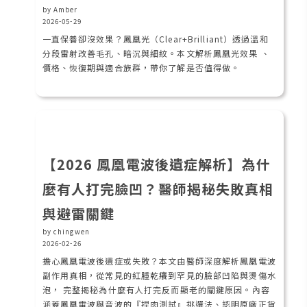
by Amber
2026-05-29
一直保養卻沒效果？鳳凰光（Clear+Brilliant）透過溫和
分段雷射改善毛孔、暗沉與細紋。本文解析鳳凰光效果 、
價格、恢復期與適合族群，帶你了解是否值得做。
【2026 鳳凰電波後遺症解析】為什
麼有人打完臉凹？醫師揭秘失敗真相
與避雷關鍵
by chingwen
2026-02-26
擔心鳳凰電波後遺症或失敗？本文由醫師深度解析鳳凰電波
副作用真相，從常見的紅腫乾癢到罕見的臉部凹陷與燙傷水
泡， 完整揭秘為什麼有人打完反而顯老的關鍵原因。內容
涵蓋鳳凰電波與音波的『捏肉測試』挑選法、認明原廠正貨