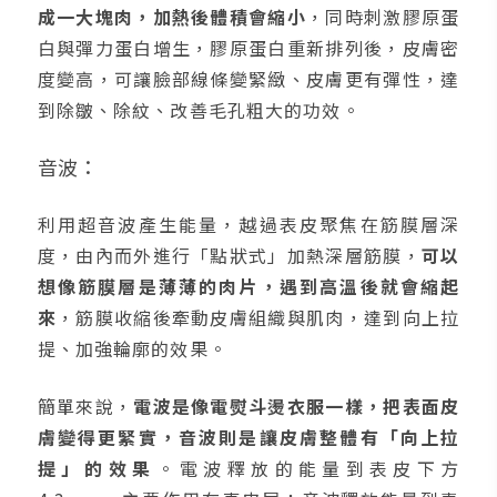
成一大塊肉，加熱後體積會縮小
，同時刺激膠原蛋
白與彈力蛋白增生，膠原蛋白重新排列後，皮膚密
度變高，可讓臉部線條變緊緻、皮膚更有彈性，達
到除皺、除紋、改善毛孔粗大的功效。
音波：
利用超音波產生能量，越過表皮聚焦在筋膜層深
度，由內而外進行「點狀式」加熱深層筋膜，
可以
想像筋膜層是薄薄的肉片，遇到高溫後就會縮起
來
，筋膜收縮後牽動皮膚組織與肌肉，達到向上拉
提、加強輪廓的效果。
簡單來說，
電波是像電熨斗燙衣服一樣，把表面皮
膚變得更緊實，音波則是讓皮膚整體有「向上拉
提」的效果
。電波釋放的能量到表皮下方