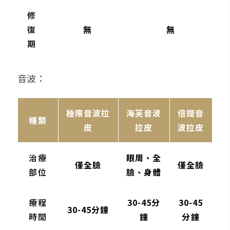
修
復
無
無
期
音波：
極限音波拉
海芙音波
倍提音
種類
皮
拉皮
波拉皮
治療
眼周、全
僅全臉
僅全臉
部位
臉、身體
療程
30-45分
30-45
30-45分鐘
時間
鐘
分鐘