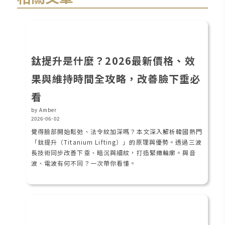
鈦提升是什麼？2026最新價格、效
果與維持時間全攻略，改善臉下垂必
看
by Amber
2026-06-02
覺得臉部開始鬆弛、法令紋加深嗎？本文深入解析韓國熱門
「鈦提升（Titanium Lifting）」的原理與優勢。透過三波
長技術同步改善下垂、暗沉與細紋，打造緊緻輪廓。與音
波、電波有何不同？一次帶你看懂。