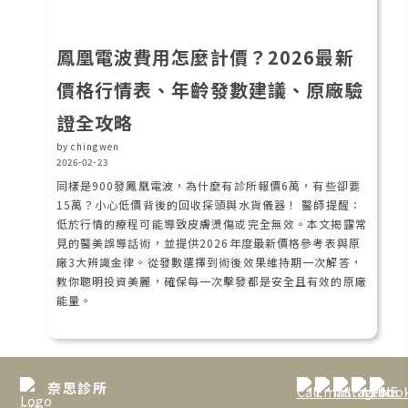
鳳凰電波費用怎麼計價？2026最新
價格行情表、年齡發數建議、原廠驗
證全攻略
by chingwen
2026-02-23
同樣是900發鳳凰電波，為什麼有診所報價6萬，有些卻要
15萬？小心低價背後的回收探頭與水貨儀器！ 醫師提醒：
低於行情的療程可能導致皮膚燙傷或完全無效。本文揭露常
見的醫美誤導話術，並提供2026年度最新價格參考表與原
廠3大辨識金律。從發數選擇到術後效果維持期一次解答，
教你聰明投資美麗，確保每一次擊發都是安全且有效的原廠
能量。
奈思診所
台北館