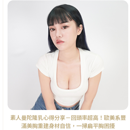
素人曼陀隆乳心得分享－回頭率超高！歐美系豐
滿美胸重建身材自信，一掃扁平胸困擾