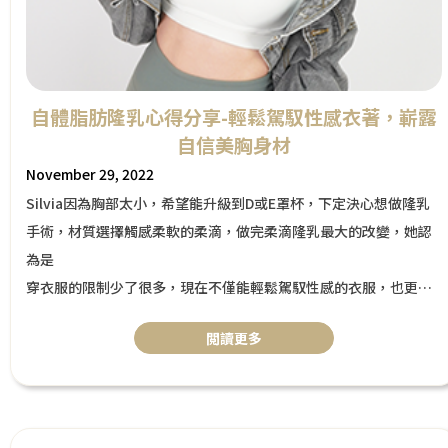
自體脂肪隆乳心得分享-輕鬆駕馭性感衣著，嶄露
自信美胸身材
November 29, 2022
Silvia因為胸部太小，希望能升級到D或E罩杯，下定決心想做隆乳
手術，材質選擇觸感柔軟的柔滴，做完柔滴隆乳最大的改變，她認
為是
穿衣服的限制少了很多，現在不僅能輕鬆駕馭性感的衣服，也更有
自信的嶄露身材，柔滴隆乳成功重建了自信心！
閲讀更多