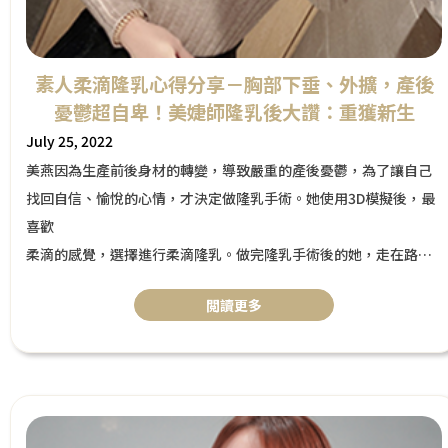
素人柔滴隆乳心得分享－胸部下垂、外擴，產後
憂鬱超自卑！美婕師隆乳後大讚：重獲新生
July 25, 2022
美燕因為生產前後身材的轉變，導致嚴重的產後憂鬱，為了讓自己
找回自信、愉悅的心情，才決定做隆乳手術。她使用3D模擬後，最
喜歡
柔滴的感覺，選擇進行柔滴隆乳。做完隆乳手術後的她，走在路上
也發現回頭率變高，穿衣服更有自信，連老公都覺得自己變了一個
閲讀更多
人，一點都不後悔做柔滴隆乳！