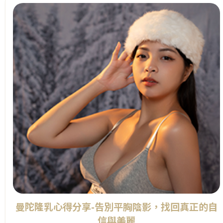
曼陀隆乳心得分享-告別平胸陰影，找回真正的自
信與美麗