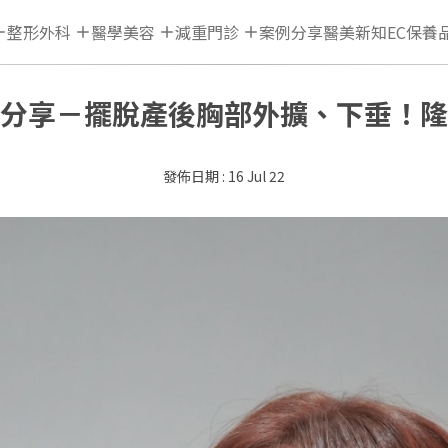
整形外科
醫學美容
減重門診
案例分享
醫美新知
EC保養
分享－擺脫產後胸部外擴、下垂！隆
16 Jul 22