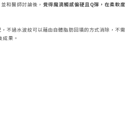
，並和醫師討論後，
覺得魔滴觸感偏硬且Q彈，在柔軟度
況，不過水波紋可以藉由自體脂肪回填的方式消除，不需
後成果。