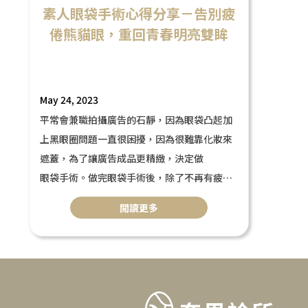
素人眼袋手術心得分享－告別疲
倦熊貓眼，重回青春明亮雙眸
May 24, 2023
平常會兼職拍攝廣告的石靜，因為眼袋凸起加
上黑眼圈問題一直很困擾，因為很難靠化妝來
遮蓋，為了讓廣告成品更精緻，決定做
眼袋手術。做完眼袋手術後，除了不再有疲倦
感，還讓眼睛有放大效果，整體看起來更精
閲讀更多
緻，讓她直言眼袋手術絕對是最正確的投資！