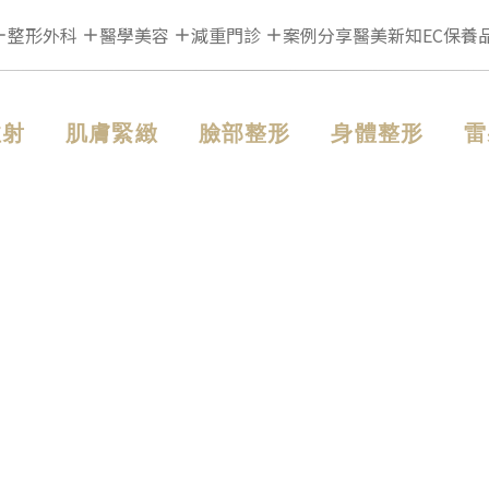
整形外科
醫學美容
減重門診
案例分享
醫美新知
EC保養
注射
肌膚緊緻
臉部整形
身體整形
雷