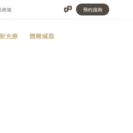
品商城
預約諮詢
射光療
體雕減脂