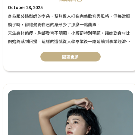
October 28, 2025
身為服裝造型師的李朵，幫無數人打造完美妝容與風格，但每當照
鏡子時，卻總覺得自己的身形少了那麼一點曲線。
天生身材偏瘦、胸部發育不明顯，小腹卻特別明顯，讓她對身材比
例始終感到困擾。這樣的遺憾從大學畢業後一路延續到事業經濟都
穩定的七年後，她終於鼓起勇氣踏出那一步。經過諮詢後，李朵選
閲讀更多
擇了曼陀尊貴(女王波)隆乳手術，希望能打造自然、柔軟又具有彈性
的胸型。手術過程雖讓她緊張，但恢復期卻比想像中順利。僅三週
後，她就能穿上比基尼出國旅行，鏡中的自己線條平衡、自然又好
看。這次改變，讓李朵不再只是幫別人設計美，而是親手成就了屬
於自己的自信與曲線。她笑著說：「我給這次手術八分，因為我得
到的不只是胸部變大，而是重新喜歡上鏡子裡的自己。」