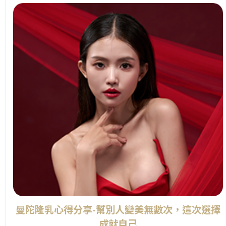
曼陀隆乳心得分享-幫別人變美無數次，這次選擇
成就自己