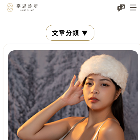
Skip
文章分類
to
content