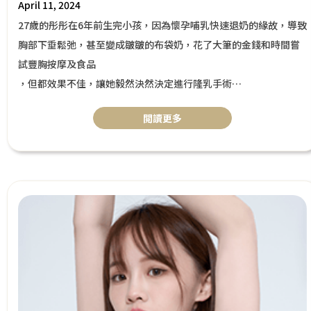
April 11, 2024
27歲的彤彤在6年前生完小孩，因為懷孕哺乳快速退奶的緣故，導致
胸部下垂鬆弛，甚至變成皺皺的布袋奶，花了大筆的金錢和時間嘗
試豐胸按摩及食品
，但都效果不佳，讓她毅然決然決定進行隆乳手術
，實際到奈思診所觸摸假體材質後，彤彤最喜歡曼陀尊貴(女王波)的
閲讀更多
Ｑ軟觸感，術後超滿意，覺得應該早點隆乳的！