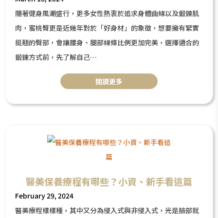
隨著健身風潮盛行，更多女性熱衷於追求身體曲線以及鍛鍊肌
肉，蜜桃臀更是近幾年對於「好身材」的象徵，想要擁有緊實
挺翹的臀部，會讓腰身、腿部線條比例更加完美，選擇適合的
鍛鍊方式前，先了解自己
屬於哪種臀型吧！除了運動訓練可以雕塑蜜桃臀外，本篇文章
閲讀更多
也將告訴你，更加輕鬆、快速的翹臀秘訣！
醫美保養療程有哪些？小資、新手看這篇
February 29, 2024
醫美療程樣樣種，其中又分為侵入式與非侵入式，光是臉部就