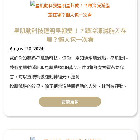
星肌動科技連明星都愛！？跟冷凍減脂差在
哪？懶人包一次看
August 20, 2024
或許你沒聽過星肌動科技，但你一定知道增肌減脂，星肌動科
技有星肌動減脂和星肌動椅2個產品，由0負評女神賈永婕代
言，可以直接刺激運動神經元，達到
增肌減脂的效果，除了適合沒時間運動的人外，針對有運動習
慣者也可以輔助健身效果，雕塑完美的身材線條，同樣是減脂
閲讀更多
跟冷凍減脂差在哪裡？這篇文章將告訴你星肌動科技是什麼、
適合對象、常見QA一次看！