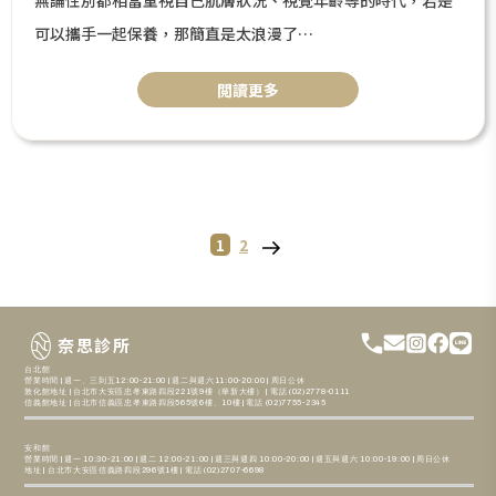
無論性別都相當重視自己肌膚狀況、視覺年齡等的時代，若是
可以攜手一起保養，那簡直是太浪漫了
！！無需動刀，就可以讓自己整體狀態升級
閲讀更多
～在不知不覺中回到自己的最佳狀態，本篇來將針對男性及女
性個別適合的三大療程做介紹，不用怕踩雷～讓奈思助攻，將
自己打造成完美情人吧！
Page
Page
Next
1
2
P
page
o
s
奈思診所
台北館
t
營業時間 | 週一、三到五12:00-21:00 | 週二與週六11:00-20:00 | 周日公休
敦化館地址 | 台北市大安區忠孝東路四段221號9樓（華新大樓） | 電話 (02)2778-0111
信義館地址 | 台北市信義區忠孝東路四段565號6樓、10樓 | 電話 (02)7755-2345
s
安和館
營業時間 | 週一 10:30-21:00 | 週二 12:00-21:00 | 週三與週四 10:00-20:00 | 週五與週六 10:00-19:00 | 周日公休
地址 | 台北市大安區信義路四段296號1樓 | 電話 (02)2707-6698
p