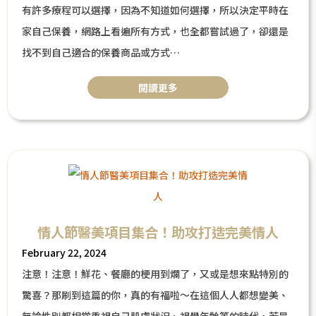
有許多療程可以選擇，因為不知道如何選擇，所以決定平時在
家自己保養，網路上看遍所有方式，也全都嘗試過了，卻還是
找不到自己適合的保養商品或方式
遇到這樣的問題，是否想過是你的肌膚出狀況了，因此無法吸
閲讀更多
收補充進去的保養品，今天將針對「醫美保養」療程做分享，
以各式視角為大家推薦療程。
情人節醫美項目集合！助攻打造完美情人
February 22, 2024
注意！注意！鮮花、餐廳的梗用到爛了，又或是想來點特別的
驚喜？那刷到這篇的你，真的有福啦～在這個人人都想變美、