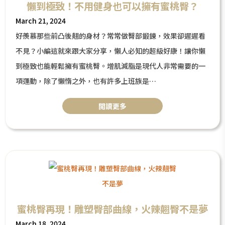
懶到極致！不用健身也可以擁有蜜桃臀？
March 21, 2024
好羨慕那些前凸後翹的身材？常常做臀部鍛鍊，效果卻遲遲看
不見？小編這就來跟大家分享，懶人必知的超級好康！讓你懶
到極致也能輕鬆擁有蜜桃臀。增肌減脂是現代人非常需要的一
項運動，除了懶惰之外，也有許多上班族是
沒有足夠的時間上健身房，下班後就疲憊不已，更別說是健身
閲讀更多
了，或是產後媽咪想要在短時間恢復體態，卻沒有足夠的時間
及體力，因此Talent-A動磁波的出現可以說是一大福星，今天
就來為大家分享這項厲害的療程！
蜜桃臀再現！雕塑臀部曲線，火辣翹臀不是夢
March 18, 2024