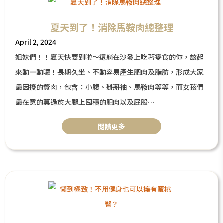
夏天到了！消除馬鞍肉總整理
April 2, 2024
姐妹們！！夏天快要到啦～還躺在沙發上吃著零食的你，該起
來動一動囉！長期久坐、不動容易產生肥肉及脂肪，形成大家
最困擾的贅肉，包含：小腹、掰掰袖、馬鞍肉等等，而女孩們
最在意的莫過於大腿上囤積的肥肉以及屁股
下垂的狀況，想要美美的迎接夏天，大方地穿上比基尼到海邊
閲讀更多
玩水嗎？本篇將針對「馬鞍肉」的消除法來做整理與介紹，正
因此困擾的你，快來看看吧！