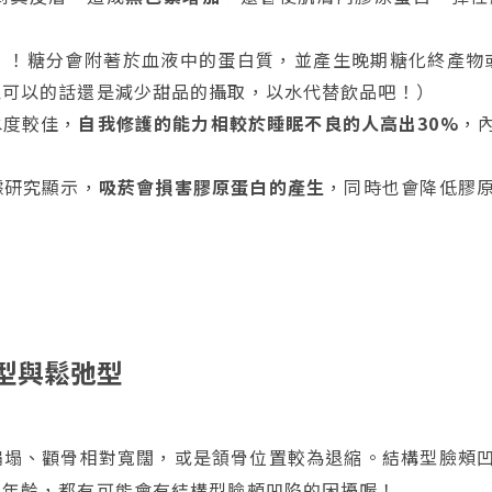
！糖分會附著於血液中的蛋白質，並產生晚期糖化終產物或
以可以的話還是減少甜品的攝取，以水代替飲品吧！）
水度較佳，
自我修護的能力相較於睡眠不良的人高出30%
，
據研究顯示，
吸菸會損害膠原蛋白的產生
，同時也會降低膠
型與鬆弛型
扁塌、顴骨相對寬闊，或是頷骨位置較為退縮。結構型臉頰
與年齡，都有可能會有結構型臉頰凹陷的困擾喔！