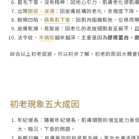
眉毛下垂，沒有精神：因地心引力、肌膚老化使肌
出現
眼袋、淚溝
：因皮膚結構的老化，支撐度下降
臉頰凹陷、
蘋果肌下垂
：因肌肉組織鬆弛、位移而
皮膚乾燥、易脫皮：因老化的表皮細胞漸呈扁平，
法令紋、
木偶紋
越來越深：主要是因為
膠原蛋白、
綜合以上初老症狀，可以初步了解，初老的原因大概會
初老現象五大成因
年紀增長：隨著年紀增長，肌膚細胞的增生能力漸
大、暗沉、下垂的問題。
長期日曬：皮膚最怕的就是紫外線，紫外光會滲透