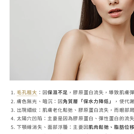
毛孔粗大
：因
保濕不足
，膠原蛋白流失，導致肌膚
膚色無光、暗沉：因
角質層「保水力降低」
，使代
出現細紋：肌膚老化鬆弛、膠原蛋白流失，而眼部
太陽穴凹陷：主要是因為膠原蛋白、彈性蛋白的流
下顎線消失、面部浮腫：主要因
肌肉鬆弛、脂肪位