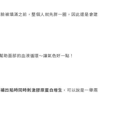
能在臉被填滿之前，整個人就先胖一圈，因此還是會建
幫助面部的血液循環～讓氣色好一點！
填補凹陷時同時刺激膠原蛋白增生
，可以說是一舉兩