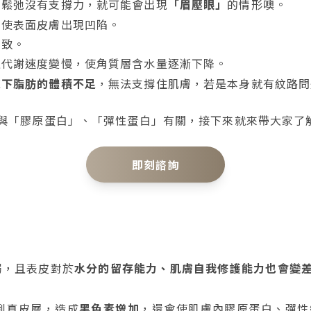
膚鬆弛沒有支撐力，就可能會出現
「眉壓眼」
的情形噢。
，使表面皮膚出現凹陷。
導致。
且代謝速度變慢，使角質層含水量逐漸下降。
皮下脂肪的體積不足
，無法支撐住肌膚，若是本身就有紋路問
與「膠原蛋白」、「彈性蛋白」有關，接下來就來帶大家了
即刻諮詢
弱，且表皮對於
水分的留存能力、肌膚自我修護能力也會變
到真皮層，造成
黑色素增加
，還會使肌膚內膠原蛋白、彈性