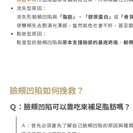
流失型原因：
流失形臉頰凹陷與
「脂肪」、「膠原蛋白」
或
「骨
使雙頰失去飽滿光澤感，當然氣色也會不好，甚至
鬆弛型原因：
鬆垂型的臉頰凹陷與
原本支撐臉部的基底坍塌
、
韌
臉頰凹陷如何挽救？
Ｑ：臉頰凹陷可以靠吃來補足脂肪嗎？
Ａ：首先必須要先了解自己臉頰凹陷的原因與種