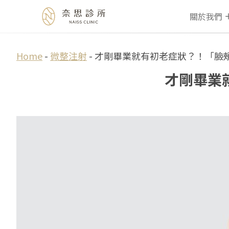
關於我們
Skip
Home
-
微整注射
-
才剛畢業就有初老症狀？！「臉
to
才剛畢業
content