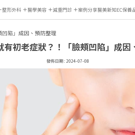
整形外科
醫學美容
減重門診
案例分享
醫美新知
EC保養
頰凹陷」成因、預防整理
就有初老症狀？！「臉頰凹陷」成因
2024-07-08