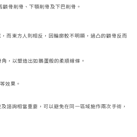
括顴骨削骨、下顎削骨及下巴削骨。
眶，而東方人則相反，因輪廓較不明顯，過凸的顴骨反而
骨角，以塑造出如鵝蛋般的柔順線條。
臉等效果。
檢查及諮詢相當重要，可以避免在同一區域施作兩次手術，