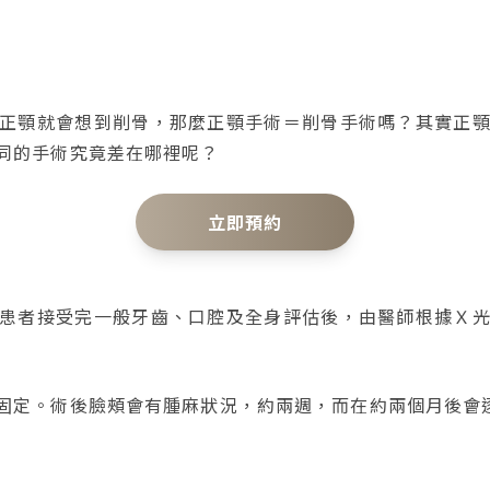
正顎就會想到削骨，那麼正顎手術＝削骨手術嗎？其實正
同的手術究竟差在哪裡呢？
立即預約
患者接受完一般牙齒、口腔及全身評估後，由醫師根據Ｘ
固定。術後臉頰會有腫麻狀況，約兩週，而在約兩個月後會