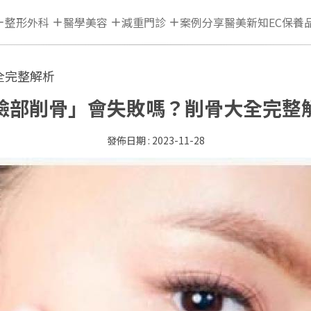
整形外科
醫學美容
減重門診
案例分享
醫美新知
EC保養
全完整解析
臉部削骨」會失敗嗎？削骨大全完整
2023-11-28