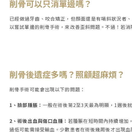
削骨可以只消單邊嗎？
已經做過牙齒、咬合矯正，但顏面還是有喎斜狀況者、
以嘗試單邊的削骨手術，來改善歪斜問題。不過！若消
削骨後遺症多嗎？照顧超麻煩？
削骨手術可能會出現以下的問題：
1、臉部腫脹：
一般在術後第2至3天最為明顯，1週後
2、術後出血與傷口血腫：
若腫脹在短時間內持續增加
過低可能需接受輸血。少數患者在術後幾周後才出現血