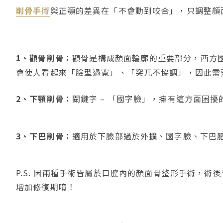
削骨手術
與正顎的差異在「不會動到咬合」，只調整顏
1、顴骨削骨：
顴骨是構成顏面輪廓的重要部分，西方
會使人看起來「臉型過寬」、「突兀不協調」，因此需
2、下顎削骨：
關鍵字 – 「國字臉」，擁有這方面困
3、下巴削骨：
適用於下臉部過於外擴、國字臉、下巴肥
P.S. 因兩種手術皆屬於口腔內的顏面骨整形手術，
增加修復期唷！