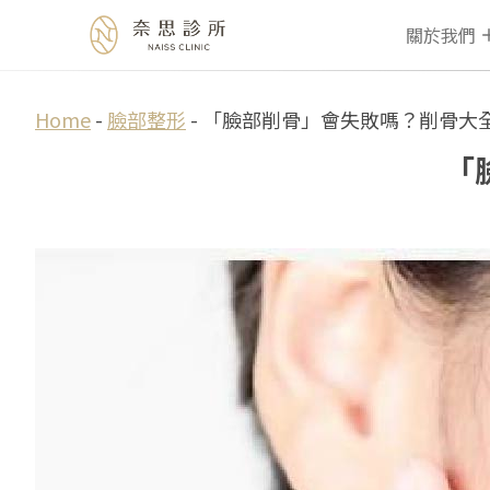
關於我們
Skip
Home
-
臉部整形
-
「臉部削骨」會失敗嗎？削骨大
to
「
content