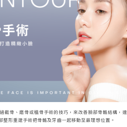
過截骨、磨骨或植骨手術的技巧，來改善臉部骨骼結構，
部整形重建手術把骨骼及牙齒一起移動至最理想位置。