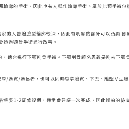
面輪廓的手術，因此也有人稱作輪廓手術。屬於此類手術包
國家的人普遍臉型輪廓較深，因此有明顯的顴骨可以凸顯眼
要透過顴骨手術進行改善。
擾的，適合進行下顎削骨手術。下顎削骨顧名思義是削去下顎
厚/過寬/過長者，也可以同時縮窄臉寬、下巴、雕塑Ｖ型
術後皆需要1-2周修復期，通常會建議一次完成，因此術前的