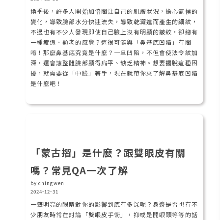
換季後，許多人開始加倍關注自己的肌膚狀況，擔心氣候的
變化，導致臉部水分快速流失，導致乾澀進而產生的細紋，
不過也有不少人發現即使自己臉上沒有明顯的皺紋，卻總有
一種疲憊、顯老的感覺？這很可能與「鼻基底凹陷」有關
唷！那麼鼻基底究竟是什麼？一旦凹陷，不但會使法令紋加
深，還會讓整體臉部顯得扁平、缺乏精神。想要擺脫這種困
擾，就需要從「中臉」著手，現在就帶你來了解鼻基底凹陷
是什麼吧！
「蒙古摺」是什麼？跟雙眼皮有關
嗎？常見QA一次了解
by chingwen
2024-12-31
一雙明亮的眼睛對你的影響到底有多深呢？身邊是否也有不
少朋友時常在討論「雙眼皮手術」，抑或是開眼頭等等的話