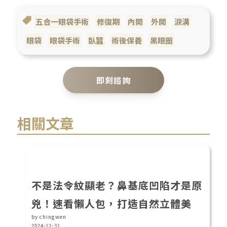
五合一眼袋手術
修復期
內開
外開
淚溝
眼袋
眼袋手術
臥蠶
術後保養
黑眼圈
即刻諮詢
相關文章
不是法令紋顯老？鼻基底凹陷才是原
兇！速看懶人包，打造自然立體美
by chingwen
2024-12-31