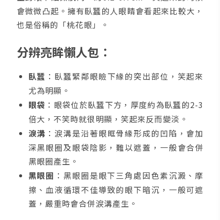
會微微凸起。擁有臥蠶的人眼睛會看起來比較大，
也是俗稱的「桃花眼」。
分辨亮眸懶人包：
臥蠶
：臥蠶緊鄰眼瞼下緣的突出部位，笑起來
尤為明顯。
眼袋
：眼袋位於臥蠶下方，厚度約為臥蠶的2-3
倍大，不笑時就很明顯，笑起來反而變淡。
淚溝
：淚溝是沿著眼眶骨緣形成的凹陷，會加
深黑眼圈及眼袋陰影，難以遮蓋，一般會合併
黑眼圈產生。
黑眼圈
：黑眼圈是眼下三角處因色素沉澱、摩
擦、血液循環不佳導致的眼下暗沉，一般可遮
蓋，嚴重時會合併淚溝產生。