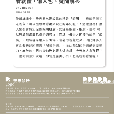
看就懂，懶人包、疑問解答
by chingwen
2024-08-07
臉部構造中，最容易出現紋路的就是「眼周」，也就是說初
老現象，可以從眼睛看出來現在的年紀喔！！這也是為什麼
大家都會特別保養眼周肌膚，無論是眼霜、眼膜，任何 可
以照顧到眼周肌膚的通通來！而其中最令人困擾的就是「眼
袋」，眼袋容易讓人有憔悴、衰老的視覺效果，因此許多人
會到醫美診所諮詢「眼袋手術」，而此類型的手術是需要動
刀、麻醉的，因此術前務必要多做功課，今天為大家整理了
一篇術前須知攻略！即便是醫美小白，也能輕鬆看懂喔。
奈思診所
台北館
營業時間 | 週一、三到五12:00-21:00 | 週二與週六11:00-20:00 | 周日公休
敦化館地址 | 台北市大安區忠孝東路四段221號9樓（華新大樓） | 電話 (02)2778-0111
信義館地址 | 台北市信義區忠孝東路四段565號6樓、10樓 | 電話 (02)7755-2345
安和館
營業時間 | 週一 10:30-21:00 | 週二 12:00-21:00 | 週三與週四 10:00-20:00 | 週五與週六 10:00-19:00 | 周日公休
地址 | 台北市大安區信義路四段296號1樓 | 電話 (02)2707-6698