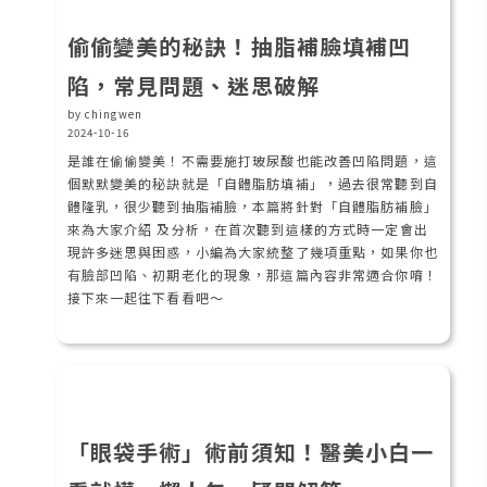
偷偷變美的秘訣！抽脂補臉填補凹
陷，常見問題、迷思破解
by chingwen
2024-10-16
是誰在偷偷變美！不需要施打玻尿酸也能改善凹陷問題，這
個默默變美的秘訣就是「自體脂肪填補」，過去很常聽到自
體隆乳，很少聽到抽脂補臉，本篇將針對「自體脂肪補臉」
來為大家介紹 及分析，在首次聽到這樣的方式時一定會出
現許多迷思與困惑，小編為大家統整了幾項重點，如果你也
有臉部凹陷、初期老化的現象，那這篇內容非常適合你唷！
接下來一起往下看看吧～
「眼袋手術」術前須知！醫美小白一