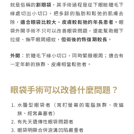
就是俗稱的
割眼袋
，其手術過程是從下眼瞼睫毛下
緣處切出小切口，把多餘的脂肪和鬆弛的肌膚去
除，
適合眼袋比較大、皮膚較鬆弛的年長患者。
眼
袋外開手術不只可以改善眼袋問題，還能幫助眼下
拉提、撫平眼周細紋，
但術後的恢復期較長
。
外開
：於睫毛下緣小切口，同時緊緻眼周；適合有
一定年齡的族群、皮膚相當鬆弛者。
眼袋手術可以改善什麼問題？
水腫型眼袋者（常盯螢幕的電腦族群、夜貓
族、經常鼻塞者）
有先天遺傳性眼袋問題者
眼袋明顯合併淚溝凹陷嚴重者