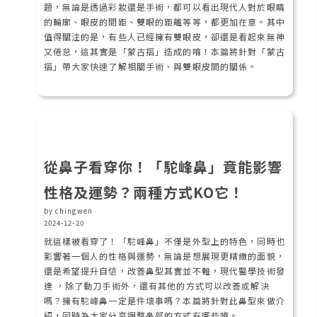
題，無論是透過彩妝還是手術，都可以看出現代人對於眼睛
的輪廓、眼皮的間距、雙眼的距離等等，都更加在意。其中
值得關注的是，有些人已經擁有雙眼皮，卻還是看起來無神
又倦怠，這其實是「蒙古摺」造成的唷！本篇將針對「蒙古
摺」帶大家快速了解相關手術、與雙眼皮間的關係。
從鼻子看穿你！「駝峰鼻」竟能影響
性格及運勢？兩種方式KO它！
by chingwen
2024-12-20
就這樣被看穿了！「駝峰鼻」不僅是外型上的特色，同時也
影響著一個人的性格與運勢，無論是想展現更精緻的面貌，
還是希望提升自信，改善鼻型其實並不難，現代醫學技術發
達 ，除了動刀手術外，還有其他的方式可以改善或解決
嗎？擁有駝峰鼻一定是件壞事嗎？本篇將針對此鼻型來做介
紹，同時為大家分享調整鼻部的方式有哪些唷。