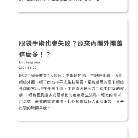
眼袋手術也會失敗？原來內開外開差
這麼多！？
by chingwen
2024-11-22
眼袋手術失敗有4大原因：下眼瞼凹陷、下眼瞼外翻、內側
眼瞼外翻、眼下凹凸不平或脂肪殘留，最難處理的是下眼瞼
外翻較常出現在外開手術，主要原因是因為手術中切除的皮
膚 、眼輪匝肌過多或是手術的疤痕發生沾黏，輕微的可以
用溫敷；嚴重的需要重修，此外其實每個人都有眼袋，只是
出現的時間早晚。