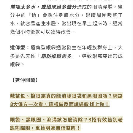
前喝太多水，或攝取過多鹽分
造成的眼睛浮腫，鹽
分中的「鈉」會鎖住身體水分，眼睛周圍吸飽了
水，就容易產生水腫，常出現在早上起床時，通常
幾個小時後就可以獲得改善。
遺傳型
：遺傳型眼袋通常發生在年輕族群身上，大
多是先天性「
脂肪推積過多
」，導致眼窩突出形成
眼袋。
【延伸閱讀】
敷茶包、擦眼霜真的能消除眼袋和黑眼圈嗎？網路
8大偏方一次看，這樣做反而讓過敏找上你！
眼袋、黑眼圈、淚溝該怎麼消除？3招有效告別老
態熊貓眼，重拾明亮自信雙眸！