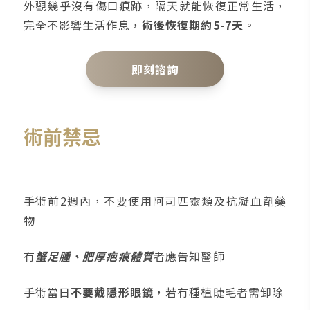
外觀幾乎沒有傷口痕跡，隔天就能恢復正常生活，
完全不影響生活作息，
術後恢復期約5-7天
。
即刻諮詢
術前禁忌
手術前2週內，不要使用阿司匹靈類及抗凝血劑藥
物
有
蟹足腫、肥厚疤痕體質
者應告知醫師
手術當日
不要戴隱形眼鏡
，若有種植睫毛者需卸除