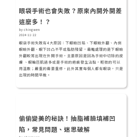
眼袋手術也會失敗？原來內開外開差
這麼多！？
by chingwen
2024-11-22
眼袋手術失敗有4大原因：下眼瞼凹陷、下眼瞼外翻、內側
眼瞼外翻、眼下凹凸不平或脂肪殘留，最難處理的是下眼瞼
外翻較常出現在外開手術，主要原因是因為手術中切除的皮
膚 、眼輪匝肌過多或是手術的疤痕發生沾黏，輕微的可以
用溫敷；嚴重的需要重修，此外其實每個人都有眼袋，只是
出現的時間早晚。
偷偷變美的秘訣！抽脂補臉填補凹
陷，常見問題、迷思破解