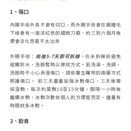
1、傷口
內開手術外表不會有切口，而外開手術會在眼睫毛
下緣會有一道淡紅色的細微刀痕，約三到六個月後
便會淡化而看不太出來
外開手術：
術後5-7天即可拆線
。在未拆線前避免
碰觸到水，洗臉暫時以擦拭方式。若洗澡，洗頭，
洗臉時不小心弄溼傷口，請依醫生囑咐的換藥方式
照護傷口。 前三天盡量加強冰敷傷口，三天後需
採溫敷，每次約莫敷10至15分鐘，間隔一小時後
繼續冰敷，冰敷次數依個人的方便度而定，儘量有
時間就多冰敷。
2、飲食