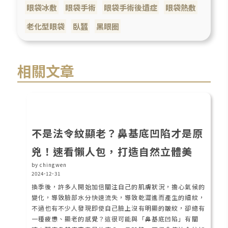
眼袋冰敷
眼袋手術
眼袋手術後遺症
眼袋熱敷
老化型眼袋
臥蠶
黑眼圈
相關文章
不是法令紋顯老？鼻基底凹陷才是原
兇！速看懶人包，打造自然立體美
by chingwen
2024-12-31
換季後，許多人開始加倍關注自己的肌膚狀況，擔心氣候的
變化，導致臉部水分快速流失，導致乾澀進而產生的細紋，
不過也有不少人發現即使自己臉上沒有明顯的皺紋，卻總有
一種疲憊、顯老的感覺？這很可能與「鼻基底凹陷」有關