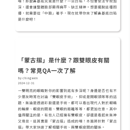
唷！那麼鼻基底究竟是什麼？一旦凹陷，不但會使法令紋加
深，還會讓整體臉部顯得扁平、缺乏精神。想要擺脫這種困
擾，就需要從「中臉」著手，現在就帶你來了解鼻基底凹陷
是什麼吧！
「蒙古摺」是什麼？跟雙眼皮有關
嗎？常見QA一次了解
by chingwen
2024-12-31
一雙明亮的眼睛對你的影響到底有多深呢？身邊是否也有不
少朋友時常在討論「雙眼皮手術」，抑或是開眼頭等等的話
題，無論是透過彩妝還是手術，都可以看出現代人對於眼睛
的輪廓、眼皮的間距、雙眼的距離等等，都更加在意。其中
值得關注的是，有些人已經擁有雙眼皮，卻還是看起來無神
又倦怠，這其實是「蒙古摺」造成的唷！本篇將針對「蒙古
摺」帶大家快速了解相關手術、與雙眼皮間的關係。