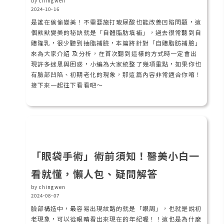
by chingwen
2024-10-16
是誰在偷偷變美！不需要施打玻尿酸也能改善凹陷問題，這
個默默變美的秘訣就是「自體脂肪填補」，過去很常聽到自
體隆乳，很少聽到抽脂補臉，本篇將針對「自體脂肪補臉」
來為大家介紹 及分析，在首次聽到這樣的方式時一定會出
現許多迷思與困惑，小編為大家統整了幾項重點，如果你也
有臉部凹陷、初期老化的現象，那這篇內容非常適合你唷！
接下來一起往下看看吧～
「眼袋手術」術前須知！醫美小白一
看就懂，懶人包、疑問解答
by chingwen
2024-08-07
臉部構造中，最容易出現紋路的就是「眼周」，也就是說初
老現象，可以從眼睛看出來現在的年紀喔！！這也是為什麼