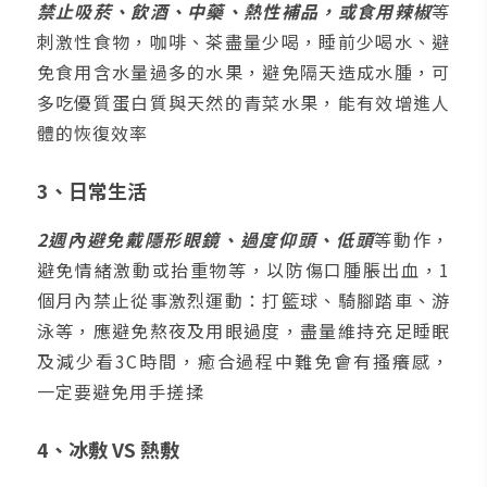
禁止吸菸、飲酒、中藥、熱性補品，或食用辣椒
等
刺激性食物，咖啡、茶盡量少喝，睡前少喝水、避
免食用含水量過多的水果，避免隔天造成水腫，可
多吃優質蛋白質與天然的青菜水果，能有效增進人
體的恢復效率
3、日常生活
2週內避免戴隱形眼鏡、過度仰頭、低頭
等動作，
避免情緒激動或抬重物等，以防傷口腫脹出血，1
個月內禁止從事激烈運動：打籃球、騎腳踏車、游
泳等，應避免熬夜及用眼過度，盡量維持充足睡眠
及減少看3C時間，癒合過程中難免會有搔癢感，
一定要避免用手搓揉
4、冰敷 VS 熱敷