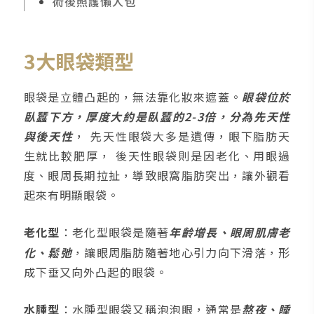
術後照護懶人包
3大眼袋類型
眼袋是立體凸起的，無法靠化妝來遮蓋。
眼袋位於
臥蠶下方，厚度大約是臥蠶的2-3倍，分為先天性
與後天性
， 先天性眼袋大多是遺傳，眼下脂肪天
生就比較肥厚， 後天性眼袋則是因老化、用眼過
度、眼周長期拉扯，導致眼窩脂肪突出，讓外觀看
起來有明顯眼袋。
老化型
：老化型眼袋是隨著
年齡增長、眼周肌膚老
化、鬆弛
，讓眼周脂肪隨著地心引力向下滑落，形
成下垂又向外凸起的眼袋。
水腫型
：水腫型眼袋又稱泡泡眼，通常是
熬夜、睡