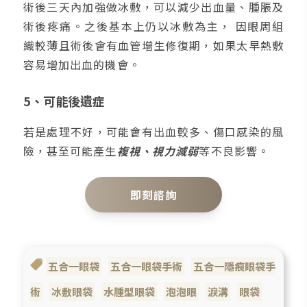
術後三天內加強做冰敷，可以減少出血量、腫脹及
術後疼痛。之後基本上仍以冰敷為主， 因眼周組
織較薄且術後會有血管增生修復期，如果太早熱敷
容易增加出血的機會。
5、可能後遺症
若是處理不好，可能會有出血較多、傷口感染的風
險，甚至可能產生
複視、視力減弱
等不良影響。
即刻諮詢
五合一眼袋
五合一眼袋手術
五合一隱痕眼袋手
術
冰敷眼袋
水腫型眼袋
泡泡眼
淚溝
眼袋