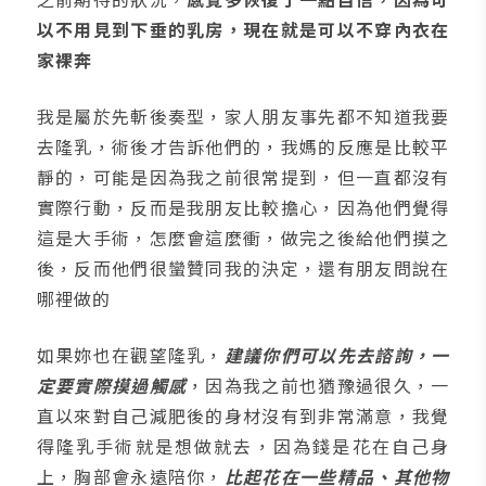
以不用見到下垂的乳房，現在就是可以不穿內衣在
家裸奔
我是屬於先斬後奏型，家人朋友事先都不知道我要
去隆乳，術後才告訴他們的，我媽的反應是比較平
靜的，可能是因為我之前很常提到，但一直都沒有
實際行動，反而是我朋友比較擔心，因為他們覺得
這是大手術，怎麼會這麼衝，做完之後給他們摸之
後，反而他們很蠻贊同我的決定，還有朋友問說在
哪裡做的
如果妳也在觀望隆乳，
建議你們可以先去諮詢，一
定要實際摸過觸感
，因為我之前也猶豫過很久，一
直以來對自己減肥後的身材沒有到非常滿意，我覺
得隆乳手術就是想做就去，因為錢是花在自己身
上，胸部會永遠陪你，
比起花在一些精品、其他物