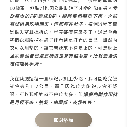
10幾萬，但胸部也因為脂肪消了才變的像布袋。
我
從原本的F奶變成B奶，胸部整個都垂下來，之前
有試過用吃補回來，但都胖在肚子
，這個過程其實
是很失望且挫折的，畢竟都瘦這麼多了，還是會希
望把衣服脫掉在鏡子裡看到是好看的自己，雖然內
衣可以用墊的，讓它看起來不會是垂的，可是晚上
回家
看到自己是這樣還是會有點落差，所以最後決
定做隆乳手術
。
我在減肥過程一直練跑步加上少吃，我可能吃完飯
就會去跑1-2公里，而且因為吃太飽跑步會不舒
服，所以我相對就不會吃太多，但
爆瘦的副作用就
是月經不來、脫髮、血壓低、皮鬆
等等。
即刻諮詢