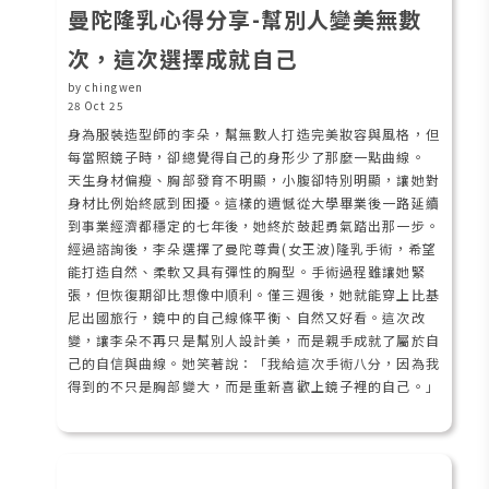
曼陀隆乳心得分享-幫別人變美無數
次，這次選擇成就自己
by chingwen
28 Oct 25
身為服裝造型師的李朵，幫無數人打造完美妝容與風格，但
每當照鏡子時，卻總覺得自己的身形少了那麼一點曲線。
天生身材偏瘦、胸部發育不明顯，小腹卻特別明顯，讓她對
身材比例始終感到困擾。這樣的遺憾從大學畢業後一路延續
到事業經濟都穩定的七年後，她終於鼓起勇氣踏出那一步。
經過諮詢後，李朵選擇了曼陀尊貴(女王波)隆乳手術，希望
能打造自然、柔軟又具有彈性的胸型。手術過程雖讓她緊
張，但恢復期卻比想像中順利。僅三週後，她就能穿上比基
尼出國旅行，鏡中的自己線條平衡、自然又好看。這次改
變，讓李朵不再只是幫別人設計美，而是親手成就了屬於自
己的自信與曲線。她笑著說：「我給這次手術八分，因為我
得到的不只是胸部變大，而是重新喜歡上鏡子裡的自己。」