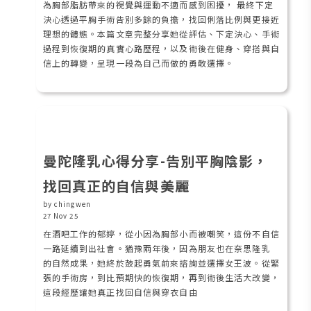
為胸部脂肪帶來的視覺與運動不適而感到困擾， 最終下定
決心透過平胸手術告別多餘的負擔，找回俐落比例與更接近
理想的體態。本篇文章完整分享她從評估、下定決心、手術
過程到恢復期的真實心路歷程，以及術後在健身、穿搭與自
信上的轉變，呈現一段為自己而做的勇敢選擇。
曼陀隆乳心得分享-告別平胸陰影，
找回真正的自信與美麗
by chingwen
27 Nov 25
在酒吧工作的郁婷，從小因為胸部小而被嘲笑，這份不自信
一路延續到出社會。猶豫兩年後，因為朋友也在奈思隆乳
的自然成果，她終於鼓起勇氣前來諮詢並選擇女王波。從緊
張的手術房，到比預期快的恢復期，再到術後生活大改變，
這段經歷讓她真正找回自信與穿衣自由