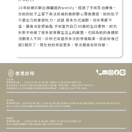
10年前被診斷出胰臟癌的wendy，經過了手術及治療後，
在她的肚子上留下無法抹滅的痕跡跟心理後遺症，她的肚子
只要出力就會很吃力，試過 很多方式減肥，但效果都不
佳，最後決定把抽脂 手術當作自己40歲的生日禮物，她也
針對手術做了很多飲食跟生活上的調整，也因為她的身體狀
況跟常人不同，診所也有提供多次的修復點滴，目前術後已
經5個月了，現在她的笑容更多，穿衣風格有所改變。
奈思診所
台北館
營業時間 | 週一、三到五12:00-21:00 | 週二與週六11:00-20:00 | 周日公休
敦化館地址 | 台北市大安區忠孝東路四段221號9樓（華新大樓） | 電話 (02)2778-0111
信義館地址 | 台北市信義區忠孝東路四段565號6樓、10樓 | 電話 (02)7755-2345
安和館
營業時間 | 週一 10:30-21:00 | 週二 12:00-21:00 | 週三與週四 10:00-20:00 | 週五與週六 10:00-19:00 | 周日公休
地址 | 台北市大安區信義路四段296號1樓 | 電話 (02)2707-6698
桃園館
營業時間 | 週一、三到五12:00-21:00 | 週二與週六11:00-20:00 | 周日公休
地址 | 桃園市桃園區中正路1065號 | 電話 (03)275-9789