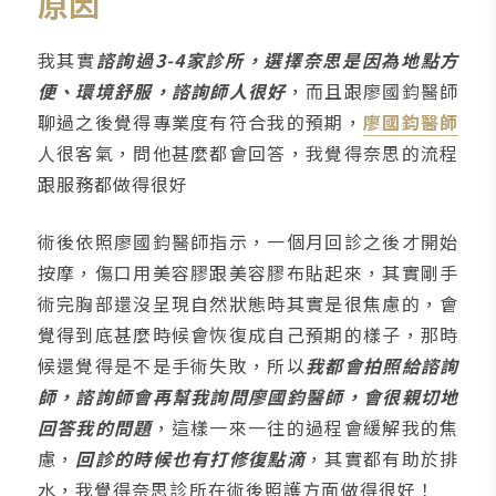
原因
我其實
諮詢過3-4家診所，選擇奈思是因為地點方
便、環境舒服，諮詢師人很好
，而且跟廖國鈞醫師
聊過之後覺得專業度有符合我的預期，
廖國鈞醫師
人很客氣，問他甚麼都會回答，我覺得奈思的流程
跟服務都做得很好
術後依照廖國鈞醫師指示，一個月回診之後才開始
按摩，傷口用美容膠跟美容膠布貼起來，其實剛手
術完胸部還沒呈現自然狀態時其實是很焦慮的，會
覺得到底甚麼時候會恢復成自己預期的樣子，那時
候還覺得是不是手術失敗，所以
我都會拍照給諮詢
師，諮詢師會再幫我詢問廖國鈞醫師，會很親切地
回答我的問題
，這樣一來一往的過程會緩解我的焦
慮，
回診的時候也有打修復點滴
，其實都有助於排
水，我覺得奈思診所在術後照護方面做得很好！