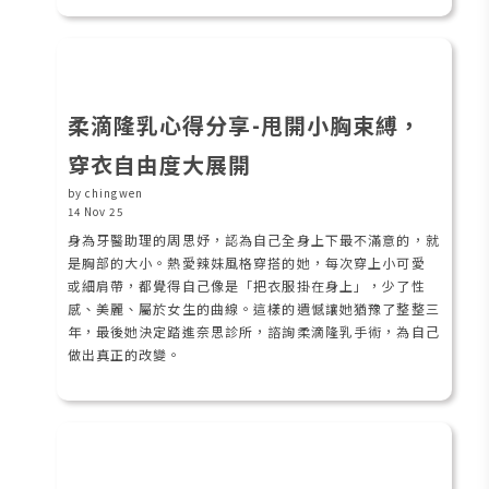
柔滴隆乳心得分享-甩開小胸束縛，
穿衣自由度大展開
by chingwen
14 Nov 25
身為牙醫助理的周思妤，認為自己全身上下最不滿意的，就
是胸部的大小。熱愛辣妹風格穿搭的她，每次穿上小可愛
或細肩帶，都覺得自己像是「把衣服掛在身上」，少了性
感、美麗、屬於女生的曲線。這樣的遺憾讓她猶豫了整整三
年，最後她決定踏進奈思診所，諮詢柔滴隆乳手術，為自己
做出真正的改變。