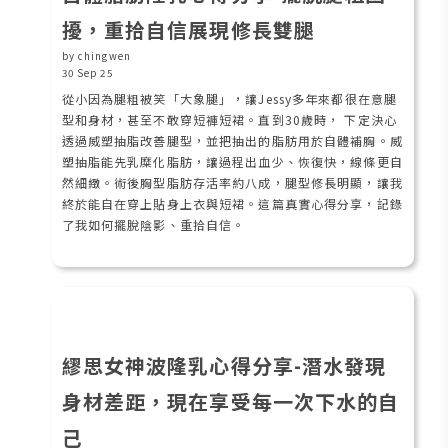
擾，重拾自信展現修長雙腿
by chingwen
30 Sep 25
從小因為腿粗被笑「大象腿」，讓Jessy多年來都很在意腿
型和身材，甚至不敢穿短褲短裙。直到30歲時， 下定決心
透過威塑抽脂改善腿型，並把抽出的脂肪用於自體補胸。威
塑抽脂能先乳糜化脂肪，讓過程出血少、恢復快，線條更自
然細緻。術後胸型脂肪存活率約八成，腿型修長明顯，讓我
終於能自在穿上貼身上衣與短裙。這篇真實心得分享，記錄
了我如何擺脫陰影、重拾自信。
繆思女神波隆乳心得分享-潛水發現
身材差距，現在享受每一次下水的自
己