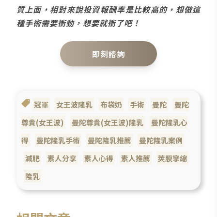
質上面，相對來說投資報酬率是比較高的，想做這
種手術需要衝動，想要就衝了吧！
即刻諮詢
冠軍
女王波隆乳
布袋奶
手術
曼陀
曼陀
尊貴(女王波)
曼陀尊貴(女王波)隆乳
曼陀隆乳心
得
曼陀隆乳手術
曼陀隆乳推薦
曼陀隆乳案例
減肥
素人分享
素人心得
素人推薦
莢膜攣縮
隆乳