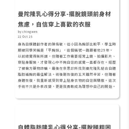
曼陀隆乳心得分享-擺脫鏡頭前身材
焦慮，自信穿上喜歡的衣服
by chingwen
22 Oct 25
身為自媒體創作者的陳侑敏，從小因為胸部比較平，學生時
期被同學笑稱是「平胸妹」，這個稱號一路跟著他29年。
以前總覺得無所謂，但隨著工作需要經常上鏡、拍攝影片、
穿貼身服裝，才發現心中不夠自信的感覺一直都存在。經歷
了被偏方藥物詐騙，最後在奈思診所找到曼陀隆乳結合自體
脂肪補胸的最佳解法。術後剛恢復的五天雖然辛苦，但隨著
身體恢復，我重新感受到穿上貼身衣物的自信與驕傲。這次
手術不只是外表改變，更是我勇敢成為理想中自己的開始。
自體脂肪隆乳心得分享-擺脫腿粗困