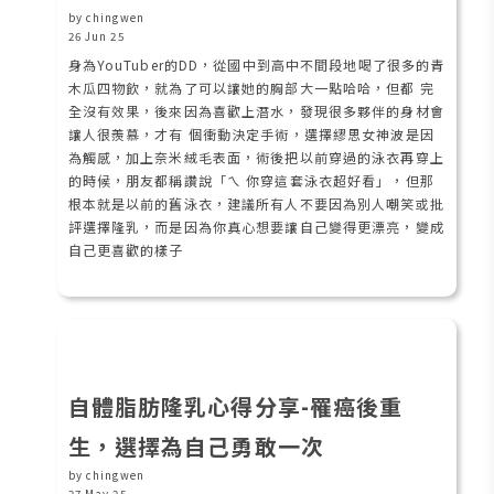
by chingwen
26 Jun 25
身為YouTuber的DD，從國中到高中不間段地喝了很多的青
木瓜四物飲，就為了可以讓她的胸部大一點哈哈，但都 完
全沒有效果，後來因為喜歡上潛水，發現很多夥伴的身材會
讓人很羨慕，才有 個衝動決定手術，選擇繆思女神波是因
為觸感，加上奈米絨毛表面，術後把以前穿過的泳衣再穿上
的時候，朋友都稱讚說「ㄟ 你穿這套泳衣超好看」，但那
根本就是以前的舊泳衣，建議所有人不要因為別人嘲笑或批
評選擇隆乳，而是因為你真心想要讓自己變得更漂亮，變成
自己更喜歡的樣子
自體脂肪隆乳心得分享-罹癌後重
生，選擇為自己勇敢一次
by chingwen
27 May 25