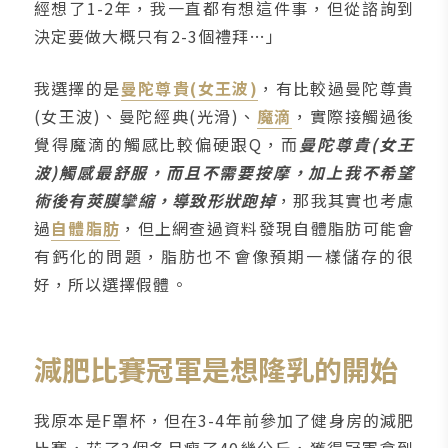
經想了1-2年，我一直都有想這件事，但從諮詢到
決定要做大概只有2-3個禮拜…」
我選擇的是
曼陀尊貴(女王波)
，有比較過曼陀尊貴
(女王波)、曼陀經典(光滑)、
魔滴
，實際接觸過後
覺得魔滴的觸感比較偏硬跟Q，而
曼陀尊貴(女王
波)觸感最舒服，而且不需要按摩，加上我不希望
術後有莢膜攣縮，導致形狀跑掉
，那我其實也考慮
過
自體脂肪
，但上網查過資料發現自體脂肪可能會
有鈣化的問題，脂肪也不會像預期一樣儲存的很
好，所以選擇假體。
減肥比賽冠軍是想隆乳的開始
我原本是F罩杯，但在3-4年前參加了健身房的減肥
比賽，花了3個多月瘦了40幾公斤，獲得冠軍拿到