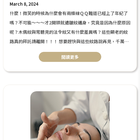
March 8, 2024
什麼！微笑的時候為什麼會有兩條線ＱＱ難道已經上了年紀了
嗎？不可能～～～才2開頭就遭皺紋纏身，究竟是因為什麼原因
呢？木偶紋與常聽見的法令紋又有什麼差異嗎？這些顯老的紋
路真的拜託請離開！！！ 想要趕快與這些紋路說再見，千萬不
能錯過本篇內容！本篇將針對木偶紋的形成、與法令紋的差
閲讀更多
異、預防及改善做分析及介紹，接下來就一起進入本篇內容
吧！