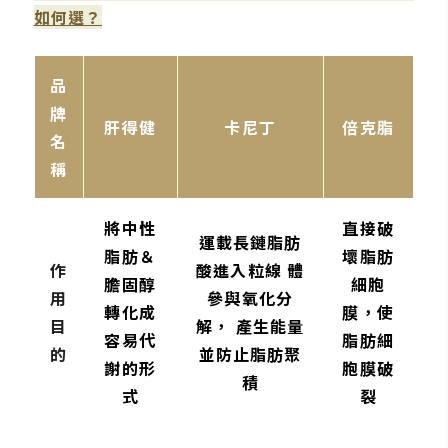
如何選？
品
牌
肝得健
卡尼丁
倍克脂
名
稱
將中性
直接破
運載長鏈脂肪
脂肪＆
壞脂肪
作
酸進入粒線 體
膽固醇
細胞
用
參與氧化分
轉化成
膜，使
目
解， 產生能量
容易代
脂肪細
的
並防止脂肪聚
謝的形
胞膜破
積
式
裂