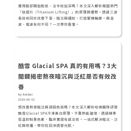
覺得臉部開始鬆弛、法令紋加深嗎？本文深入解析韓國熱門
「鈦提升（Titanium Lifting）」的原理與優勢。透過三波
長技術同步改善下垂、暗沉與細紋，打造緊緻輪廓。與音
波、電波有何不同？一次帶你看懂。
酷雪 Glacial SPA 真的有用嗎？3大
關鍵揭密熬夜暗沉與泛紅是否有效改
善
by Amber
2026-06-02
想改善熬夜暗沈與頑固色斑嗎？本文深入解析哈佛團隊研發
酷雪Glacial SPA冷凍美白原理。不靠熱能破壞，透過精準
低溫抑制黑色素，臨床實證有感淡斑。一站式解決暗沉、泛
紅與修護，帶你找回淨透發光肌。