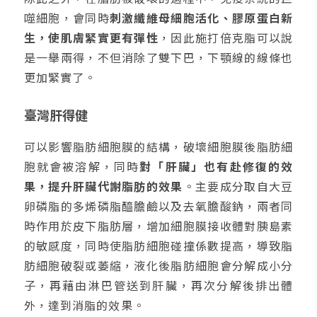
噬細胞，會同時
刺激纖維母細胞活化、膠原蛋白新
生，使肌膚緊實更有彈性
，因此施打倍克脂可以說
是一舉兩得，不但消除了雙下巴，下顎線的線條也
更加緊實了。
臺灣肝得健
可以影響脂肪細胞膜的結構，破壞細胞膜後脂肪細
胞就會被溶解，同時
對「肝臟」也有赴修復的效
果，提升肝臟代謝脂肪的效果
。主要成分取自大豆
卵磷脂的多烯磷脂醯膽鹼以及去氧膽酸鈉，兩者同
時作用於皮下脂肪層，增加細胞膜接收體對胰島素
的敏感度，同時使脂肪細胞碰撞係數提高，導致脂
肪細胞破裂或萎縮，液化後脂肪細胞會分解成小分
子，再藉由淋巴管送到肝臟，再次分解後排出體
外，達到消脂的效果。