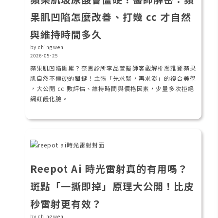
果肌凹陷怎麼改善、打幾 cc 才自然
與維持時間多久
by chingwen
2026-05-25
蘋果肌凹陷顯累？奈思診所李品萱醫師客觀解析喬雅登蘋果
肌自然不僵硬的關鍵！主張「先求緊，再求澎」的複合美學
，大公開 cc 數評估、維持時間與價格因素，少量多次拒絕
網紅饅化臉。
Reepot Ai 時光雷射真的有用嗎？
斑點「一撕即掉」原理大公開！比皮
秒雷射更有效？
by chingwen