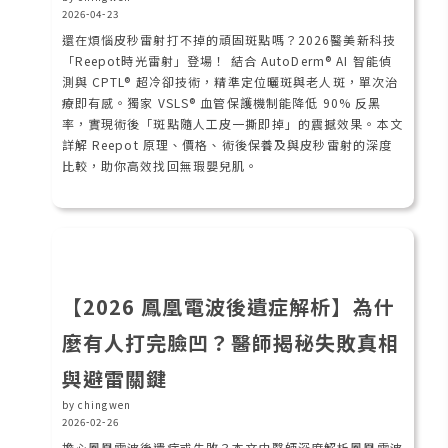
2026-04-23
還在煩惱皮秒雷射打不掉的頑固斑點嗎？2026醫美新科技
「Reepot時光雷射」登場！ 結合 AutoDerm® AI 智能偵
測與 CPTL® 超冷卻技術，精準定位曬斑與老人斑，單次治
療即有感。獨家 VSLS® 血管保護機制能降低 90% 反黑
率，實現術後「斑點隨人工皮一撕即掉」的震撼效果。本文
詳解 Reepot 原理、價格、術後保養及與皮秒雷射的深度
比較，助你高效找回無瑕嬰兒肌。
【2026 鳳凰電波後遺症解析】為什
麼有人打完臉凹？醫師揭秘失敗真相
與避雷關鍵
by chingwen
2026-02-26
擔心鳳凰電波後遺症或失敗？本文由醫師深度解析鳳凰電波