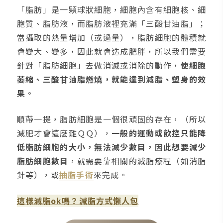
「脂肪」是一顆球狀細胞，細胞內含有細胞核、細
胞質、脂肪液，而脂肪液裡充滿「三酸甘油脂」；
當攝取的熱量增加（或過量），脂肪細胞的體積就
會變大、變多，因此就會造成肥胖，所以我們需要
針對「脂肪細胞」去做消滅或消除的動作，
使細胞
萎縮、三酸甘油脂燃燒，就能達到減脂、塑身的效
果
。
順帶一提，脂肪細胞是一個很頑固的存在，（所以
減肥才會這麽難ＱＱ），
一般的運動或飲控只能降
低脂肪細胞的大小，無法減少數目，因此想要減少
脂肪細胞數目
，就需要靠相關的減脂療程（如消脂
針等），或
抽脂手術
來完成。
這樣減脂ok嗎？減脂方式懶人包