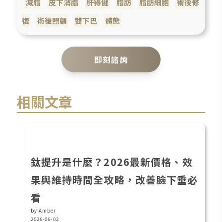
減脂
皮下消脂
肝得健
脂肪
脂肪細胞
術後修
復
術後照顧
雙下巴
體態
即刻諮詢
相關文章
鈦提升是什麼？2026最新價格、效
果與維持時間全攻略，改善臉下垂必
看
by Amber
2026-06-02