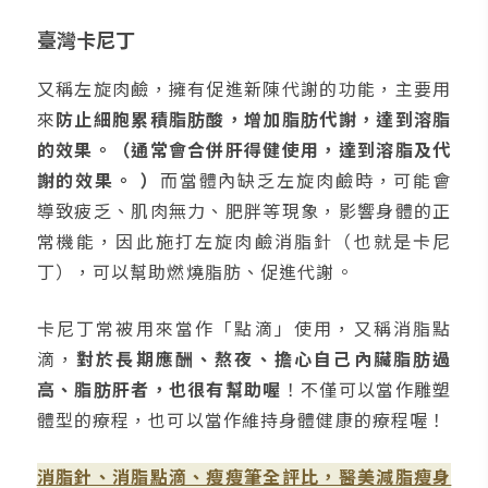
臺灣卡尼丁
又稱左旋肉鹼，擁有促進新陳代謝的功能，主要用
來
防止細胞累積脂肪酸，增加脂肪代謝，達到溶脂
的效果。（通常會合併肝得健使用，達到溶脂及代
謝的效果。 ）
而當體內缺乏左旋肉鹼時，可能會
導致疲乏、肌肉無力、肥胖等現象，影響身體的正
常機能，因此施打左旋肉鹼消脂針（也就是卡尼
丁），可以幫助燃燒脂肪、促進代謝。
卡尼丁常被用來當作「點滴」使用，又稱消脂點
滴，
對於長期應酬、熬夜、擔心自己內臟脂肪過
高、脂肪肝者，也很有幫助喔
！不僅可以當作雕塑
體型的療程，也可以當作維持身體健康的療程喔！
消脂針、消脂點滴、瘦瘦筆全評比，醫美減脂瘦身