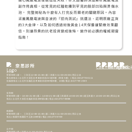
副作用真相，從常見的紅腫乾癢到罕見的臉部凹陷與燙傷水
泡， 完整揭秘為什麼有人打完反而顯老的關鍵原因。內容
涵蓋鳳凰電波與音波的『捏肉測試』挑選法、認明原廠正貨
的3大金律，以及如何透過術後黃金14天保養讓緊緻效果翻
倍。別讓昂貴的抗老投資變成後悔，施作前必讀的權威避雷
指南！
奈思診所
台北館
營業時間 | 週一、三到五12:00-21:00 | 週二與週六11:00-20:00 | 周日公休
敦化館地址 | 台北市大安區忠孝東路四段221號9樓（華新大樓） | 電話 (02)2778-0111
信義館地址 | 台北市信義區忠孝東路四段565號6樓、10樓 | 電話 (02)7755-2345
安和館
營業時間 | 週一 10:30-21:00 | 週二 12:00-21:00 | 週三與週四 10:00-20:00 | 週五與週六 10:00-19:00 | 周日公休
地址 | 台北市大安區信義路四段296號1樓 | 電話 (02)2707-6698
桃園館
營業時間 | 週一、三到五12:00-21:00 | 週二與週六11:00-20:00 | 周日公休
地址 | 桃園市桃園區中正路1065號 | 電話 (03)275-9789
台中館
營業時間 | 週一到週六11:00-20:00 | 周日公休