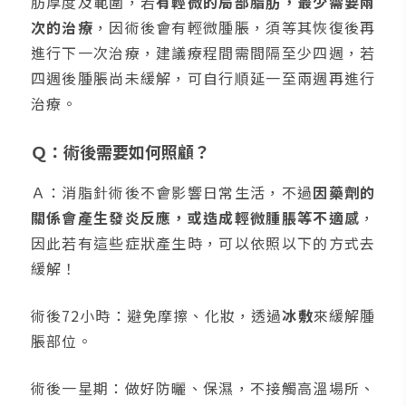
肪厚度及範圍，若
有輕微的局部脂肪，最少需要兩
次的治療
，因術後會有輕微腫脹，須等其恢復後再
進行下一次治療，建議療程間需間隔至少四週，若
四週後腫脹尚未緩解，可自行順延一至兩週再進行
治療。
Ｑ：術後需要如何照顧？
Ａ：消脂針術後不會影響日常生活，不過
因藥劑的
關係會產生發炎反應，或造成輕微腫脹等不適感
，
因此若有這些症狀產生時，可以依照以下的方式去
緩解！
術後72小時：避免摩擦、化妝，透過
冰敷
來緩解腫
脹部位。
術後一星期：做好防曬、保濕，不接觸高溫場所、