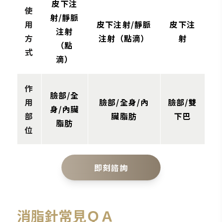
皮下注
使
射/靜脈
用
皮下注射/靜脈
皮下注
注射
方
注射（點滴）
射
（點
式
滴）
作
臉部/全
用
臉部/全身/內
臉部/雙
身/內臟
部
臟脂肪
下巴
脂肪
位
即刻諮詢
消脂針常見ＱＡ