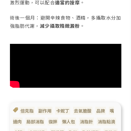
激烈運動，可以配合
適當的按摩
。
術後一個月：避開辛辣食物、酒精，多攝取水分加
強脂肪代謝，
減少攝取精緻澱粉
。
倍克脂
副作用
卡妮丁
去氧膽酸
品牌
嘴
邊肉
局部消脂
復胖
懶人包
消脂針
消脂點滴