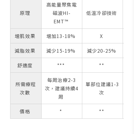
高能量聚焦電
專
原理
磁波HI-
低溫冷卻技術
H
EMT™
增肌效果
增加13-18%
X
減脂效果
減少15-19%
減少20-25%
舒適度
***
**
每周治療2-3
所需療程
單部位建議1-3
每
次，建議持續4
次數
次
周
價格
*
**