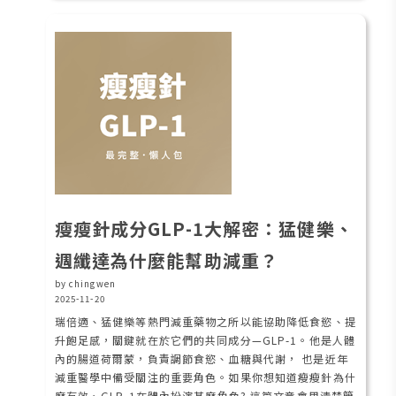
瘦瘦針成分GLP-1大解密：猛健樂、
週纖達為什麼能幫助減重？
by chingwen
2025-11-20
瑞倍適、猛健樂等熱門減重藥物之所以能協助降低食慾、提
升飽足感，關鍵就在於它們的共同成分—GLP-1。他是人體
內的腸道荷爾蒙，負責調節食慾、血糖與代謝， 也是近年
減重醫學中備受關注的重要角色。如果你想知道瘦瘦針為什
麼有效、GLP-1在體內扮演甚麼角色? 這篇文章會用清楚簡