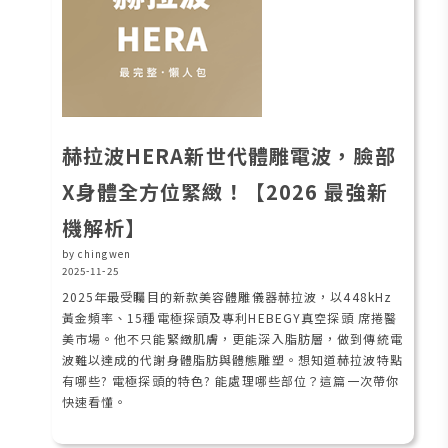
赫拉波HERA新世代體雕電波，臉部
X身體全方位緊緻！【2026 最強新
機解析】
by chingwen
2025-11-25
2025年最受矚目的新款美容體雕儀器赫拉波，以448kHz
黃金頻率、15種電極探頭及專利HEBEGY真空探頭 席捲醫
美市場。他不只能緊緻肌膚，更能深入脂肪層，做到傳統電
波難以達成的代謝身體脂肪與體態雕塑。想知道赫拉波特點
有哪些? 電極探頭的特色? 能處理哪些部位？這篇一次帶你
快速看懂。