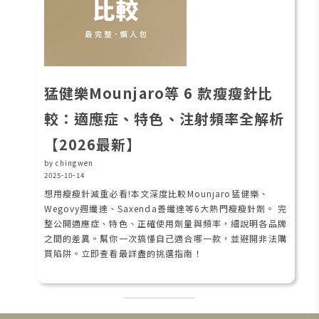
猛健樂Mounjaro等 6 款瘦瘦針比
較：適應症、特色、注射頻率全解析
【2026最新】
by chingwen
2025-10-14
想用瘦瘦針減重必看!本文深度比較Mounjaro猛健樂、
Wegovy週纖達、Saxenda善纖達等6大熱門瘦瘦針劑。 完
整公開適應症、特色、正確使用劑量與頻率，細說明各品牌
之間的差異。幫你一次搞懂自己適合哪一款，並避開非法購
買陷阱。立即查看最詳盡的挑選指南！