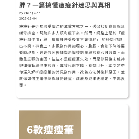
胖？一篇搞懂瘦瘦針迷思與真相
by chingwen
2025-11-04
瘦瘦針是近年最受關注的減重方式之一，透過抑制食慾與延
緩胃排空，幫助許多人順利瘦下來。然而，網路上關於「瘦
瘦針副作用」與「瘦瘦針停藥後會不會復胖」 的疑問也層
出不窮。事實上，多數副作用如噁心、腹脹、食慾下降等屬
暫時現象，只要依照醫師指示調整劑量與飲食即可改善。而
體重反彈的主因，往往不是瘦瘦筆失效，而是停藥後未維持
規律運動與健康飲食，導致代謝下降、食慾回升。本文將帶
你深入解析瘦瘦筆的常見副作用、改善方法與復胖原因，並
教你如何正確停藥與維持體重，讓瘦身成果更穩定、不再反
覆。