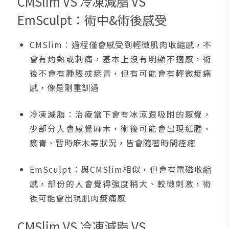
CMSlim VS 冷凍減脂 VS
EmSculpt：術中&術後感受
CMSlim：過程僅會感受到輕微肌肉收縮感，不
會有灼熱或刺痛，基本上沒有明顯不適感，術
後不會有腫脹或瘀青，但有可能會有輕微痠痛
感，像是剛重訓過
冷凍減脂：治療當下會有冰涼跟吸附的感覺，
少部分人會感覺麻木，術後可能會出現紅腫、
瘀青、暫時麻木等狀況，皆會隨著時間痊癒
EmSculpt：與CMSlim相似，但會有電磁收縮
感，部份的人會覺得強度稍大、較微刺激，術
後可能會出現肌肉痠痛感
CMSlim VS 冷凍減脂 VS