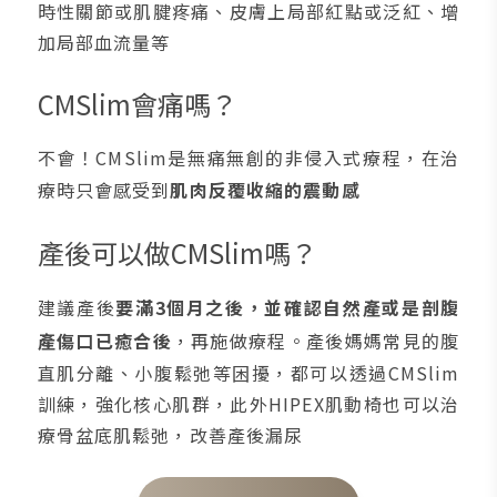
時性關節或肌腱疼痛、皮膚上局部紅點或泛紅、增
加局部血流量等
CMSlim會痛嗎？
不會！CMSlim是無痛無創的非侵入式療程，在治
療時只會感受到
肌肉反覆收縮的震動感
產後可以做CMSlim嗎？
建議產後
要滿3個月之後，並確認自然產或是剖腹
產傷口已癒合後
，再施做療程。產後媽媽常見的腹
直肌分離、小腹鬆弛等困擾，都可以透過CMSlim
訓練，強化核心肌群，此外HIPEX肌動椅也可以治
療骨盆底肌鬆弛，改善產後漏尿