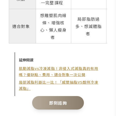
一完整課程
想雕塑肌肉線
局部脂肪過
體
條、增強核
適合對象
多、想減體脂
尋
心、懶人瘦身
者
者
延伸閱讀
肌動減脂vs冷凍減脂！非侵入式減脂真的有用
嗎？優缺點、費用、適合對象一次公開
局部減脂利器比一比！「威塑抽脂VS酷特冷凍
減脂」
即刻諮詢