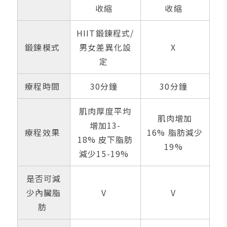
收縮
收縮
HIIT鍛鍊程式/
鍛鍊模式
男女差異化設
X
定
療程時間
30分鐘
30分鐘
肌肉厚度平均
肌肉增加
增加13-
療程效果
16% 脂肪減少
18% 皮下脂肪
19%
減少15-19%
是否可減
少內臟脂
V
V
肪