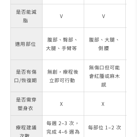
是否能減
V
V
脂
腹
腹部、臀部、
腹部、大腿、
適用部位
背
大腿、手臂等
側腰
無傷口但可能
是否有傷
無創，療程後
需
會紅腫或麻木
口/恢復期
立即可行動
照
感
是否需穿
X
X
塑身衣
每週 2–3 次，
療程建議
每部位 1–2 次
一
完成 4–6 週為
次數