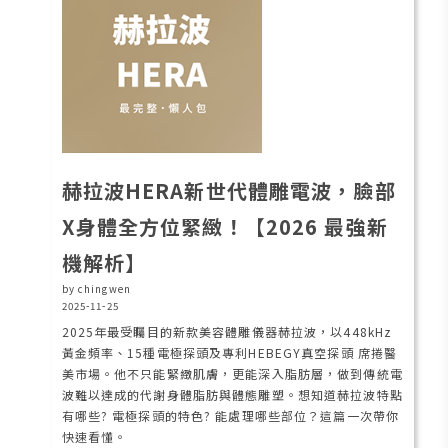
赫拉波HERA新世代體雕電波，臉部
X身體全方位緊緻！【2026 最強新
機解析】
by chingwen
2025-11-25
2025年最受矚目的新款美容體雕儀器赫拉波，以448kHz
黃金頻率、15種電極探頭及專利HEBEGY真空探頭 席捲醫
美市場。他不只能緊緻肌膚，更能深入脂肪層，做到傳統電
波難以達成的代謝身體脂肪與體態雕塑。想知道赫拉波特點
有哪些? 電極探頭的特色? 能處理哪些部位？這篇一次帶你
快速看懂。