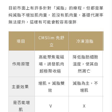
目前市面上有許多針對「減脂」的療程，但都是單
純減脂不增加肌肉量，若沒有肌肉量，基礎代謝率
無法提升，這樣有可能會較容易復胖
CMSlim 先舒
項目
冷凍溶脂
立
高能聚焦電磁
降低脂肪細胞
負
作用原理
場，誘發肌肉
溫度，使其自
超極限收縮
然凋亡
增肌 + 減脂雙
減脂為主，不
主要效果
效
增肌
是否能增
V
X
肌