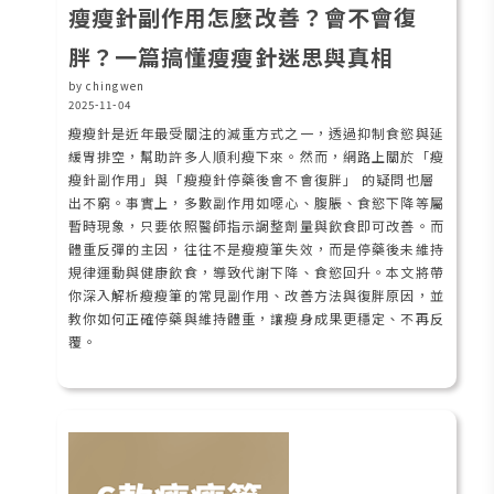
瘦瘦針副作用怎麼改善？會不會復
胖？一篇搞懂瘦瘦針迷思與真相
by chingwen
2025-11-04
瘦瘦針是近年最受關注的減重方式之一，透過抑制食慾與延
緩胃排空，幫助許多人順利瘦下來。然而，網路上關於「瘦
瘦針副作用」與「瘦瘦針停藥後會不會復胖」 的疑問也層
出不窮。事實上，多數副作用如噁心、腹脹、食慾下降等屬
暫時現象，只要依照醫師指示調整劑量與飲食即可改善。而
體重反彈的主因，往往不是瘦瘦筆失效，而是停藥後未維持
規律運動與健康飲食，導致代謝下降、食慾回升。本文將帶
你深入解析瘦瘦筆的常見副作用、改善方法與復胖原因，並
教你如何正確停藥與維持體重，讓瘦身成果更穩定、不再反
覆。