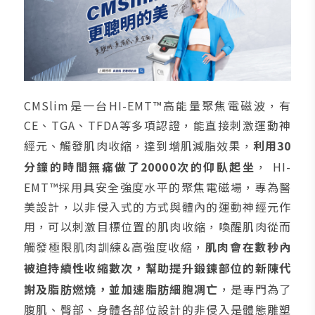
CMSlim是一台HI-EMT™高能量聚焦電磁波，有
CE、TGA、TFDA等多項認證，能直接刺激運動神
經元、觸發肌肉收縮，達到增肌減脂效果，
利用30
分鐘的時間無痛做了20000次的仰臥起坐
， HI-
EMT™採用具安全強度水平的聚焦電磁場，專為醫
美設計，以非侵入式的方式與體內的運動神經元作
用，可以刺激目標位置的肌肉收縮，喚醒肌肉從而
觸發極限肌肉訓練&高強度收縮，
肌肉會在數秒內
被迫持續性收縮數次，幫助提升鍛鍊部位的新陳代
謝及脂肪燃燒，並加速脂肪細胞凋亡
，是專門為了
腹肌、臀部、身體各部位設計的非侵入是體態雕塑