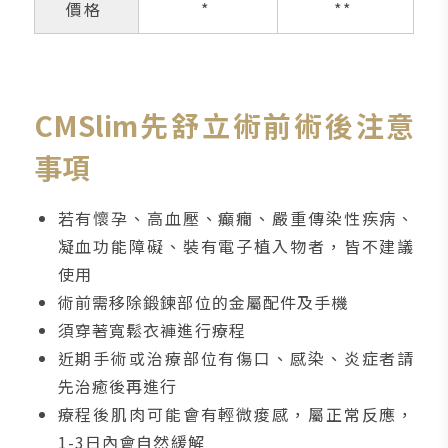
價格
*
**
CMSlim先舒立術前術後注意
事項
若有懷孕、高血壓、癲癇、嚴重傳染性疾病、
凝血功能障礙、裝有電子植入物者，皆不建議
使用
術前需移除鍛鍊部位的金屬配件及手機
須穿著寬鬆衣褲進行療程
近期手術或治療部位有傷口、感染、炎症者請
先治癒後再進行
療程後肌肉可能會有輕微痠感，屬正常反應，
1-3日內會自然緩解