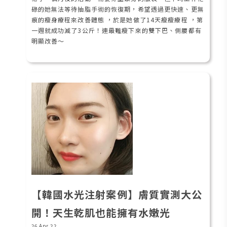
碌的她無法等待抽脂手術的恢復期，希望透過更快速、更無
痕的瘦身療程來改善體態 ，於是她做了14天瘦瘦療程 ，第
一週就成功減了3公斤！連最難瘦下來的雙下巴、側腰都有
明顯改善～
【韓國水光注射案例】膚質實測大公
開！天生乾肌也能擁有水嫩光
26 Apr 22