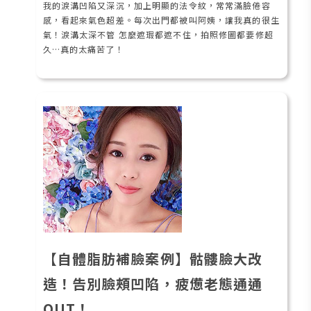
我的淚溝凹陷又深沉，加上明顯的法令紋，常常滿臉倦容
感，看起來氣色超差。每次出門都被叫阿姨，讓我真的很生
氣！淚溝太深不管 怎麼遮瑕都遮不住，拍照修圖都要修超
久…真的太痛苦了！
【自體脂肪補臉案例】骷髏臉大改
造！告別臉頰凹陷，疲憊老態通通
OUT！