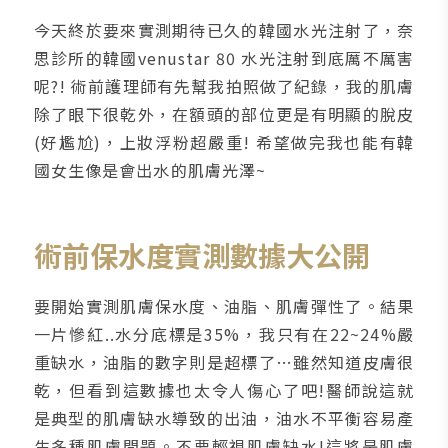
今天終於要來實測期待已久的韓國水光注射了，奈
思診所的韓國venustar 80 水光注射到底厲不厲害
呢?! 術前護理師有先幫我拍照做了紀錄，我的肌膚
除了眼下很乾外，在額頭的部位更是有明顯的脫皮
(好尷尬)，上妝浮粉超嚴重! 希望做完我也能有韓
國女生像是會出水的肌膚光澤~
術前保水度實測數據大公開
要開始實測肌膚保水度、油脂、肌膚彈性了。結果
一片慘紅..水分底標是35%，我只有在22~24%嚴
重缺水，油脂的數字則是超標了…雖然知道皮膚很
乾，但看到這數據也太令人傷心了吧!醫師說這就
是典型的肌膚缺水導致的出油，油水不平衡容易產
生多種肌膚問題。不要輕視肌膚缺水!這將是肌膚