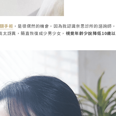
頸手術
，是很偶然的機會，因為我認識奈思診所的諮詢師
讓我太訝異，簡直恢復成少男少女，
視覺年齡少說降低10歲