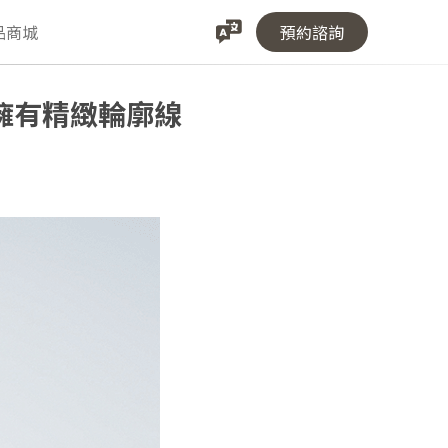
品商城
預約諮詢
擁有精緻輪廓線