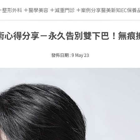
整形外科
醫學美容
減重門診
案例分享
醫美新知
EC保養
術心得分享－永久告別雙下巴！無痕
9 May 23