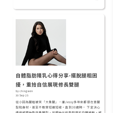
自體脂肪隆乳心得分享-擺脫腿粗困
擾，重拾自信展現修長雙腿
by chingwen
30 Sep 25
從小因為腿粗被笑「大象腿」，讓Jessy多年來都很在意腿
型和身材，甚至不敢穿短褲短裙。直到30歲時， 下定決心
透過威塑抽脂改善腿型，並把抽出的脂肪用於自體補胸。威