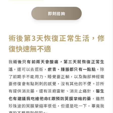
即刻諮詢
術後第3天恢復正常生活，修
復快速無不適
我
術後只有前兩天會酸痛，第三天就恢復正常生
活
，還可以去逛街，
瘀青、腫脹都只有一點點
，除
了前期手不能用力、睡覺要正躺，以及胸部神經需
要修復會有點刺刺的感覺，沒有其他的不便。診所
有提供消炎藥，還有淡疤雷射、消炎止痛針，
醫生
也有建議我吃維他命E跟預防莢膜攣縮的藥
，雖然
珍珠波的莢膜攣縮率很低，但還是吃一下，畢竟我
真的不想用到保固～