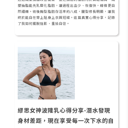
塑抽脂能先乳糜化脂肪，讓過程出血少、恢復快，線條更自
然細緻。術後胸型脂肪存活率約八成，腿型修長明顯，讓我
終於能自在穿上貼身上衣與短裙。這篇真實心得分享，記錄
了我如何擺脫陰影、重拾自信。
繆思女神波隆乳心得分享-潛水發現
身材差距，現在享受每一次下水的自