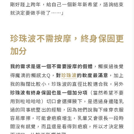
剛好踫上跨年，給自己一個新年新希望，諮詢結束
就決定要做手術了⋯⋯」
珍珠波不需按摩，終身保固更
加分
我的需求是選一個不需要按摩的假體
，觸摸過後覺
得魔滴的觸感太Q，
對
珍珠波
的軟度最滿意
，加上
我的胸闊比較小，珍珠波的直徑比較適合我，另外
珍珠波有終身保固也是一個加分項
（當然希望不要
用到啦哈哈哈）切口會選擇腋下，是透過身邊隆乳
過的同事統整出的經驗，因為她們說胸下緣穿衣服
容易摩擦，可能會疤痕增生，乳暈又會很長一段時
間沒有感覺，而且還是看得到疤痕，所以才決定腋