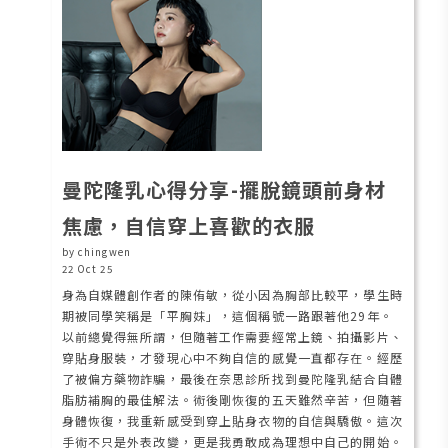
曼陀隆乳心得分享-擺脫鏡頭前身材
焦慮，自信穿上喜歡的衣服
by chingwen
22 Oct 25
身為自媒體創作者的陳侑敏，從小因為胸部比較平，學生時
期被同學笑稱是「平胸妹」，這個稱號一路跟著他29年。
以前總覺得無所謂，但隨著工作需要經常上鏡、拍攝影片、
穿貼身服裝，才發現心中不夠自信的感覺一直都存在。經歷
了被偏方藥物詐騙，最後在奈思診所找到曼陀隆乳結合自體
脂肪補胸的最佳解法。術後剛恢復的五天雖然辛苦，但隨著
身體恢復，我重新感受到穿上貼身衣物的自信與驕傲。這次
手術不只是外表改變，更是我勇敢成為理想中自己的開始。