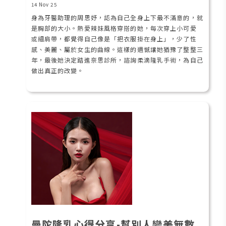
14 Nov 25
身為牙醫助理的周思妤，認為自己全身上下最不滿意的，就
是胸部的大小。熱愛辣妹風格穿搭的她，每次穿上小可愛
或細肩帶，都覺得自己像是「把衣服掛在身上」，少了性
感、美麗、屬於女生的曲線。這樣的遺憾讓她猶豫了整整三
年，最後她決定踏進奈思診所，諮詢柔滴隆乳手術，為自己
做出真正的改變。
曼陀隆乳心得分享-幫別人變美無數