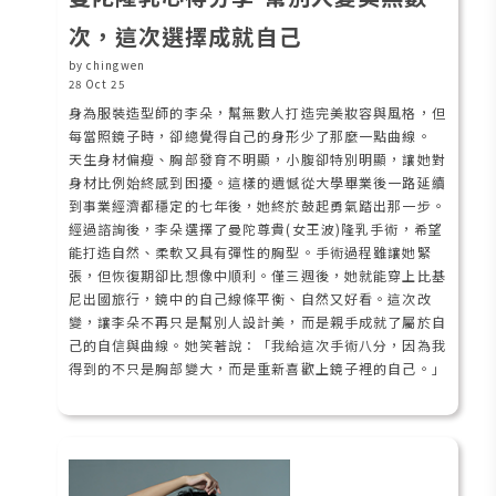
次，這次選擇成就自己
by chingwen
28 Oct 25
身為服裝造型師的李朵，幫無數人打造完美妝容與風格，但
每當照鏡子時，卻總覺得自己的身形少了那麼一點曲線。
天生身材偏瘦、胸部發育不明顯，小腹卻特別明顯，讓她對
身材比例始終感到困擾。這樣的遺憾從大學畢業後一路延續
到事業經濟都穩定的七年後，她終於鼓起勇氣踏出那一步。
經過諮詢後，李朵選擇了曼陀尊貴(女王波)隆乳手術，希望
能打造自然、柔軟又具有彈性的胸型。手術過程雖讓她緊
張，但恢復期卻比想像中順利。僅三週後，她就能穿上比基
尼出國旅行，鏡中的自己線條平衡、自然又好看。這次改
變，讓李朵不再只是幫別人設計美，而是親手成就了屬於自
己的自信與曲線。她笑著說：「我給這次手術八分，因為我
得到的不只是胸部變大，而是重新喜歡上鏡子裡的自己。」