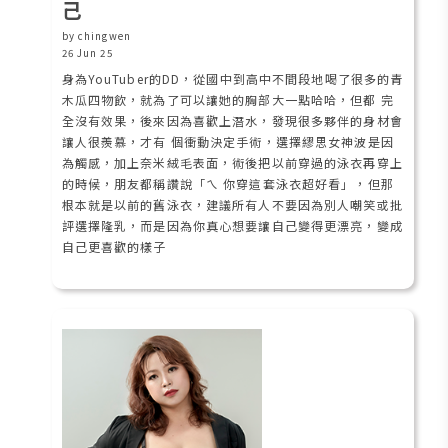
己
by chingwen
26 Jun 25
身為YouTuber的DD，從國中到高中不間段地喝了很多的青
木瓜四物飲，就為了可以讓她的胸部大一點哈哈，但都 完
全沒有效果，後來因為喜歡上潛水，發現很多夥伴的身材會
讓人很羨慕，才有 個衝動決定手術，選擇繆思女神波是因
為觸感，加上奈米絨毛表面，術後把以前穿過的泳衣再穿上
的時候，朋友都稱讚說「ㄟ 你穿這套泳衣超好看」，但那
根本就是以前的舊泳衣，建議所有人不要因為別人嘲笑或批
評選擇隆乳，而是因為你真心想要讓自己變得更漂亮，變成
自己更喜歡的樣子