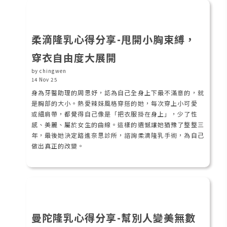
柔滴隆乳心得分享-甩開小胸束縛，
穿衣自由度大展開
by chingwen
14 Nov 25
身為牙醫助理的周思妤，認為自己全身上下最不滿意的，就
是胸部的大小。熱愛辣妹風格穿搭的她，每次穿上小可愛
或細肩帶，都覺得自己像是「把衣服掛在身上」，少了性
感、美麗、屬於女生的曲線。這樣的遺憾讓她猶豫了整整三
年，最後她決定踏進奈思診所，諮詢柔滴隆乳手術，為自己
做出真正的改變。
曼陀隆乳心得分享-幫別人變美無數