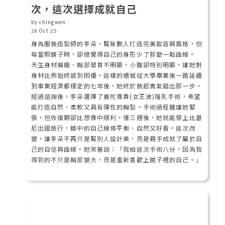
次，這次選擇成就自己
by chingwen
28 Oct 25
身為服裝造型師的李朵，幫無數人打造完美妝容與風格，但
每當照鏡子時，卻總覺得自己的身形少了那麼一點曲線。
天生身材偏瘦、胸部發育不明顯，小腹卻特別明顯，讓她對
身材比例始終感到困擾。這樣的遺憾從大學畢業後一路延續
到事業經濟都穩定的七年後，她終於鼓起勇氣踏出那一步。
經過諮詢後，李朵選擇了曼陀尊貴(女王波)隆乳手術，希望
能打造自然、柔軟又具有彈性的胸型。手術過程雖讓她緊
張，但恢復期卻比想像中順利。僅三週後，她就能穿上比基
尼出國旅行，鏡中的自己線條平衡、自然又好看。這次改
變，讓李朵不再只是幫別人設計美，而是親手成就了屬於自
己的自信與曲線。她笑著說：「我給這次手術八分，因為我
得到的不只是胸部變大，而是重新喜歡上鏡子裡的自己。」