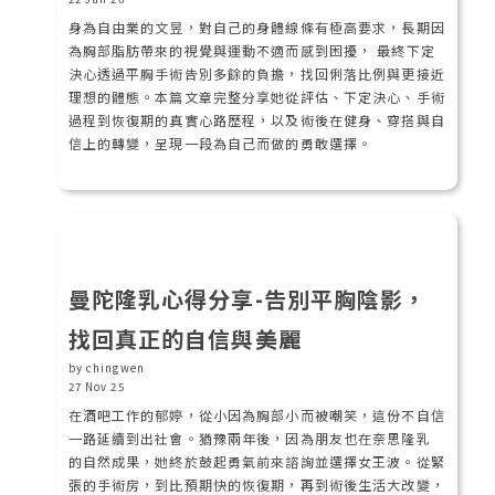
身為自由業的文昱，對自己的身體線條有極高要求，長期因
為胸部脂肪帶來的視覺與運動不適而感到困擾， 最終下定
決心透過平胸手術告別多餘的負擔，找回俐落比例與更接近
理想的體態。本篇文章完整分享她從評估、下定決心、手術
過程到恢復期的真實心路歷程，以及術後在健身、穿搭與自
信上的轉變，呈現一段為自己而做的勇敢選擇。
曼陀隆乳心得分享-告別平胸陰影，
找回真正的自信與美麗
by chingwen
27 Nov 25
在酒吧工作的郁婷，從小因為胸部小而被嘲笑，這份不自信
一路延續到出社會。猶豫兩年後，因為朋友也在奈思隆乳
的自然成果，她終於鼓起勇氣前來諮詢並選擇女王波。從緊
張的手術房，到比預期快的恢復期，再到術後生活大改變，