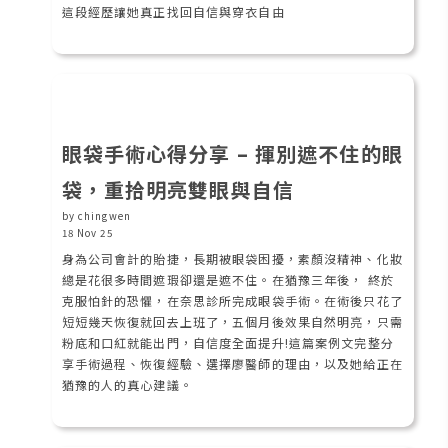
這段經歷讓她真正找回自信與穿衣自由
眼袋手術心得分享 – 揮別遮不住的眼
袋，重拾明亮雙眼與自信
by chingwen
18 Nov 25
身為公司會計的貽捷，長期被眼袋困擾，素顏沒精神、化妝
總是花很多時間遮瑕卻還是遮不住。在猶豫三年後， 終於
克服怕針的恐懼，在奈思診所完成眼袋手術。在術後只花了
短短幾天恢復就回去上班了，五個月後效果自然明亮，只需
粉底和口紅就能出門，自信度全面提升!這篇案例文完整分
享手術過程、恢復經驗、選擇廖醫師的理由，以及她給正在
猶豫的人的真心建議。