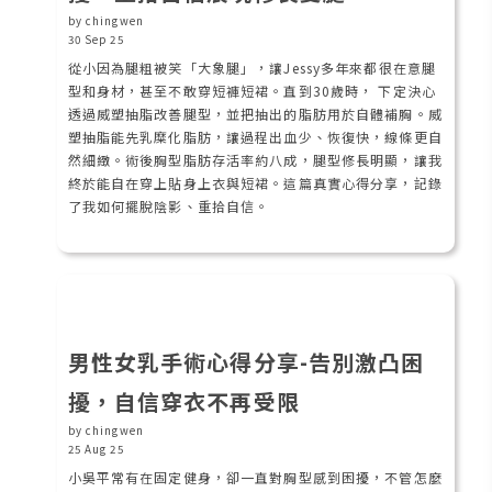
by chingwen
30 Sep 25
從小因為腿粗被笑「大象腿」，讓Jessy多年來都很在意腿
型和身材，甚至不敢穿短褲短裙。直到30歲時， 下定決心
透過威塑抽脂改善腿型，並把抽出的脂肪用於自體補胸。威
塑抽脂能先乳糜化脂肪，讓過程出血少、恢復快，線條更自
然細緻。術後胸型脂肪存活率約八成，腿型修長明顯，讓我
終於能自在穿上貼身上衣與短裙。這篇真實心得分享，記錄
了我如何擺脫陰影、重拾自信。
男性女乳手術心得分享-告別激凸困
擾，自信穿衣不再受限
by chingwen
25 Aug 25
小吳平常有在固定健身，卻一直對胸型感到困擾，不管怎麼