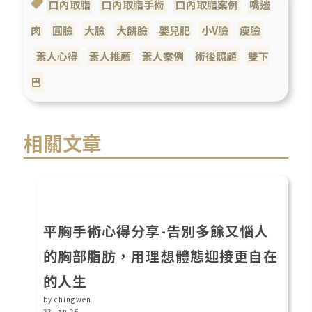
口內取脂
口內取脂手術
口內取脂案例
嘴邊
肉
圓臉
大臉
大餅臉
嬰兒肥
小V臉
瘦臉
素人心得
素人推薦
素人案例
術後照顧
雙下
巴
相關文章
平胸手術心得分享-告別多餘又惱人
的胸部脂肪，用理想體態迎接更自在
的人生
by chingwen
22 Jan 26