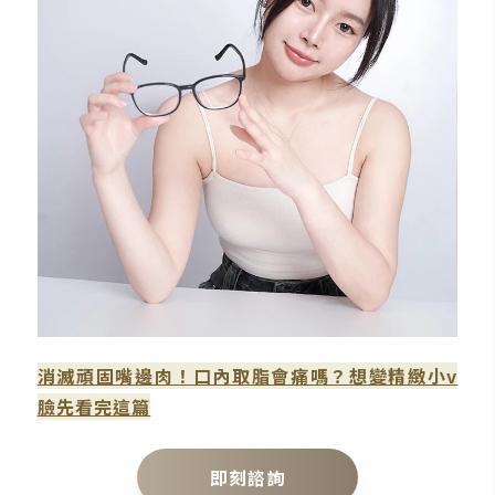
消滅頑固嘴邊肉！口內取脂會痛嗎？想變精緻小v
臉先看完這篇
即刻諮詢