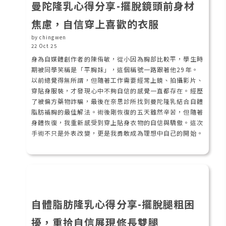
曼陀隆乳心得分享-擺脫鏡頭前身材
焦慮，自信穿上喜歡的衣服
by chingwen
22 Oct 25
身為自媒體創作者的陳侑敏，從小因為胸部比較平，學生時
期被同學笑稱是「平胸妹」，這個稱號一路跟著他29年。
以前總覺得無所謂，但隨著工作需要經常上鏡、拍攝影片、
穿貼身服裝，才發現心中不夠自信的感覺一直都存在。經歷
了被偏方藥物詐騙，最後在奈思診所找到曼陀隆乳結合自體
脂肪補胸的最佳解法。術後剛恢復的五天雖然辛苦，但隨著
身體恢復，我重新感受到穿上貼身衣物的自信與驕傲。這次
手術不只是外表改變，更是我勇敢成為理想中自己的開始。
自體脂肪隆乳心得分享-擺脫腿粗困
擾，重拾自信展現修長雙腿