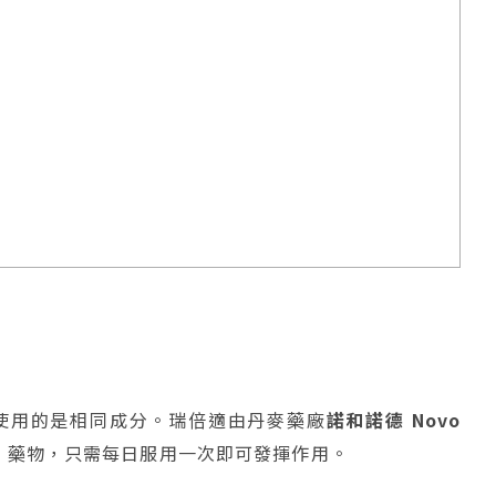
使用的是相同成分。瑞倍適由丹麥藥廠
諾和諾德 Novo
P-1 藥物，只需每日服用一次即可發揮作用。