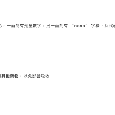
圓形，一面刻有劑量數字，另一面刻有
“novo”
字樣，及代表原
段
用其他藥物
，以免影響吸收