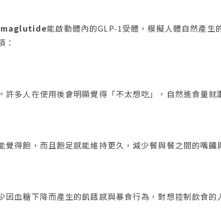
aglutide
能啟動體內的GLP-1受體，模擬人體自然產生
項：
。許多人在使用後會明顯覺得「不太想吃」，自然進食量就
能覺得飽，而且飽足感能維持更久，減少餐與餐之間的嘴饞
少因血糖下降而產生的飢餓感與暴食行為，對想控制飲食的