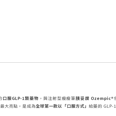
的
口服GLP-1類藥物
，與注射型瘦瘦筆
胰妥讚 Ozempic®
其最大亮點，是成為
全球第一款以「口服方式」
給藥的 GL