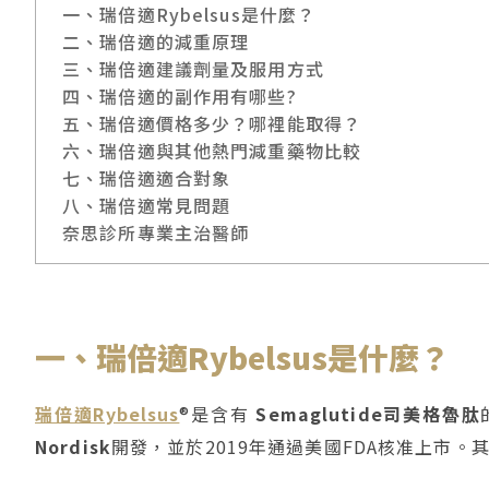
一、瑞倍適Rybelsus是什麼？
二、瑞倍適的減重原理
三、瑞倍適建議劑量及服用方式
四、瑞倍適的副作用有哪些?
五、瑞倍適價格多少？哪裡能取得？
六、瑞倍適與其他熱門減重藥物比較
七、瑞倍適適合對象
八、瑞倍適常見問題
奈思診所專業主治醫師
一、瑞倍適Rybelsus是什麼？
瑞倍適Rybelsus
®是含有
Semaglutide司美格魯肽
Nordisk
開發，並於2019年通過美國FDA核准上市。