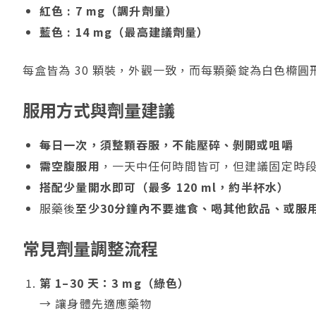
紅色 : 7 mg（調升劑量）
藍色 : 14 mg（最高建議劑量）
每盒皆為 30 顆裝，外觀一致，而每顆藥錠為白色橢
服用方式與劑量建議
每日一次，須整顆吞服，不能壓碎、剝開或咀嚼
需空腹服用
，一天中任何時間皆可，但建議固定時
搭配少量開水即可（最多 120 ml，約半杯水）
服藥後
至少30分鐘內不要進食、喝其他飲品、或服
常見劑量調整流程
第 1–30 天：3 mg（綠色）
→ 讓身體先適應藥物