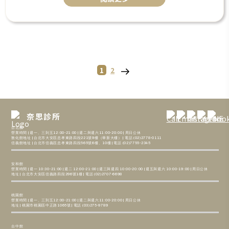
收補充進去的保養品，今天將針對「醫美保養」療程做分享，
以各式視角為大家推薦療程。
Page
Page
Next
1
2
P
page
o
s
奈思診所
台北館
t
營業時間 | 週一、三到五12:00-21:00 | 週二與週六11:00-20:00 | 周日公休
敦化館地址 | 台北市大安區忠孝東路四段221號9樓（華新大樓） | 電話 (02)2778-0111
信義館地址 | 台北市信義區忠孝東路四段565號6樓、10樓 | 電話 (02)7755-2345
s
安和館
營業時間 | 週一 10:30-21:00 | 週二 12:00-21:00 | 週三與週四 10:00-20:00 | 週五與週六 10:00-19:00 | 周日公休
地址 | 台北市大安區信義路四段296號1樓 | 電話 (02)2707-6698
p
桃園館
a
營業時間 | 週一、三到五12:00-21:00 | 週二與週六11:00-20:00 | 周日公休
地址 | 桃園市桃園區中正路1065號 | 電話 (03)275-9789
g
台中館