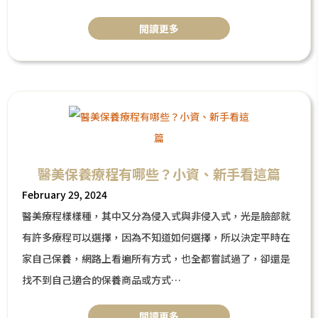
下垂的狀況，想要美美的迎接夏天，大方地穿上比基尼到海邊
閲讀更多
玩水嗎？本篇將針對「馬鞍肉」的消除法來做整理與介紹，正
因此困擾的你，快來看看吧！
醫美保養療程有哪些？小資、新手看這篇
February 29, 2024
醫美療程樣樣種，其中又分為侵入式與非侵入式，光是臉部就
有許多療程可以選擇，因為不知道如何選擇，所以決定平時在
家自己保養，網路上看遍所有方式，也全都嘗試過了，卻還是
找不到自己適合的保養商品或方式
遇到這樣的問題，是否想過是你的肌膚出狀況了，因此無法吸
閲讀更多