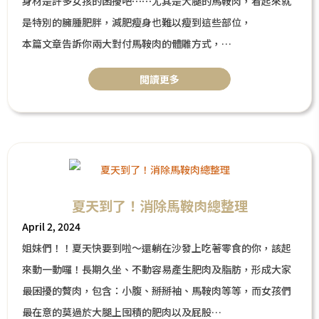
身材是許多女孩的困擾吧⋯⋯尤其是大腿的馬鞍肉，看起來就
是特別的臃腫肥胖，減肥瘦身也難以瘦到這些部位，
本篇文章告訴你兩大對付馬鞍肉的體雕方式，
以時下熱門醫美療程來修飾梨形身材，讓你擁有完美曲線！
閲讀更多
夏天到了！消除馬鞍肉總整理
April 2, 2024
姐妹們！！夏天快要到啦～還躺在沙發上吃著零食的你，該起
來動一動囉！長期久坐、不動容易產生肥肉及脂肪，形成大家
最困擾的贅肉，包含：小腹、掰掰袖、馬鞍肉等等，而女孩們
最在意的莫過於大腿上囤積的肥肉以及屁股