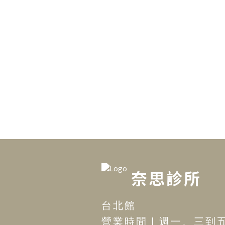
毛，輕鬆擁有光滑肌膚！
奈思診所
台北館
營業時間 | 週一、三到五12