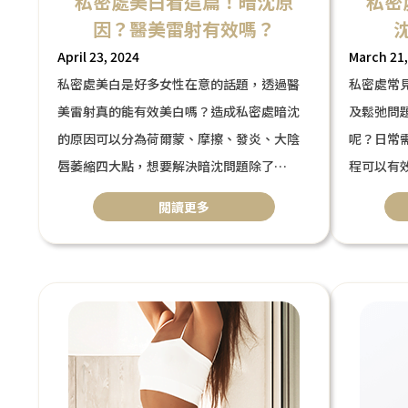
私密處美白看這篇！暗沈原
私密
因？醫美雷射有效嗎？
April 23, 2024
March 21,
私密處美白是好多女性在意的話題，透過醫
私密處常
美雷射真的能有效美白嗎？造成私密處暗沈
及鬆弛問
的原因可以分為荷爾蒙、摩擦、發炎、大陰
呢？日常
唇萎縮四大點，想要解決暗沈問題除了
程可以有
注意生活習慣及日常保養，本篇文章將分析3
你一一解
閲讀更多
類常見醫美雷射，並推薦熱門療程給妳！
解決
私密處困