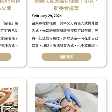
儀VS海神
醫美保養療程有哪些？小資、
點公開
新手看這篇
February 29, 2024
了「除毛」這
醫美療程樣樣種，其中又分為侵入式與非侵
刀回家自己刮
入式，光是臉部就有許多療程可以選擇，因
居家除毛儀？
為不知道如何選擇，所以決定平時在家自己
很多種方式可
保養，網路上看遍所有方式，也全都嘗試過
稱可以
了，卻還是找不到自己適合的保養商品或方
閲讀更多
脫毛的技術，
式
？與醫美雷射
遇到這樣的問題，是否想過是你的肌膚出狀
家除毛儀」為
況了，因此無法吸收補充進去的保養品，今
天將針對「醫美保養」療程做分享，以各式
視角為大家推薦療程。