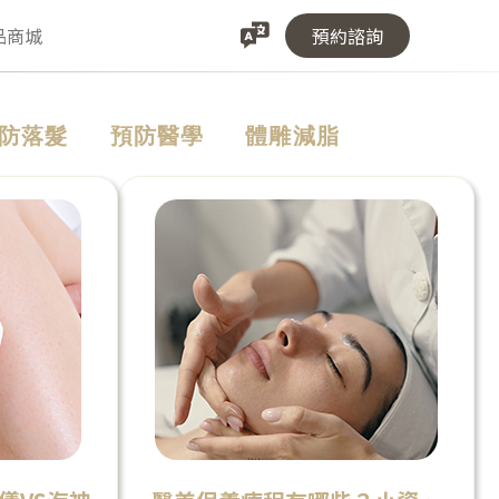
品商城
預約諮詢
防落髮
預防醫學
體雕減脂