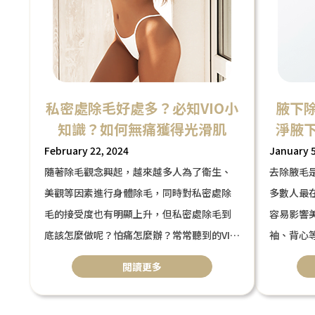
私密處除毛好處多？必知VIO小
腋下
知識？如何無痛獲得光滑肌
淨腋
February 22, 2024
January 5
隨著除毛觀念興起，越來越多人為了衛生、
去除腋毛
美觀等因素進行身體除毛，同時對私密處除
多數人最
毛的接受度也有明顯上升，但私密處除毛到
容易影響
底該怎麼做呢？怕痛怎麼辦？常常聽到的VIO
袖、背心
是什麼意思？本篇文章幫你分析私密處除毛
些？你用
閲讀更多
的優缺點
常見的腋
、除毛部位、方式，並推薦無痛海神雷射除
最有效且