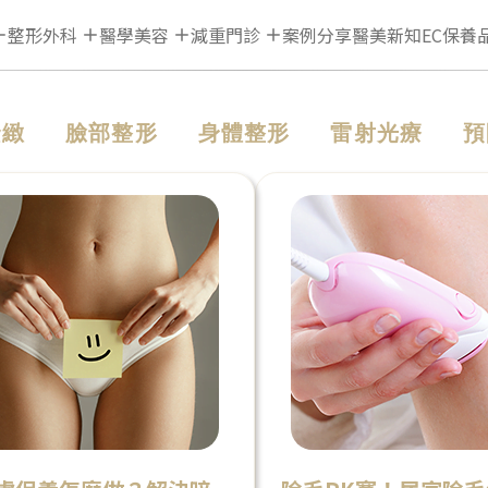
整形外科
醫學美容
減重門診
案例分享
醫美新知
EC保養
緊緻
臉部整形
身體整形
雷射光療
預