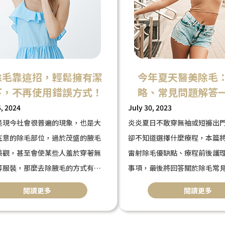
除毛靠這招，輕鬆擁有潔
今年夏天醫美除毛
下，不再使用錯誤方式！
略、常見問題解答
, 2024
July 30, 2023
是現今社會很普遍的現象，也是大
炎炎夏日不敢穿無袖或短褲出
在意的除毛部位，過於茂盛的腋毛
卻不知道選擇什麼療程，本篇
美觀，甚至會使某些人羞於穿著無
雷射除毛優缺點、療程前後護
等服裝，那麼去除腋毛的方式有哪
事項，最後將回答關於除毛常
的方式正確嗎？本篇文章將介紹5種
提醒
閲讀更多
閲讀更多
下除毛方式、優缺點，並推薦給您
除毛雷射也算醫美療程，建議
不傷害肌膚的醫美療程。
議，施打次數透過醫師評估會