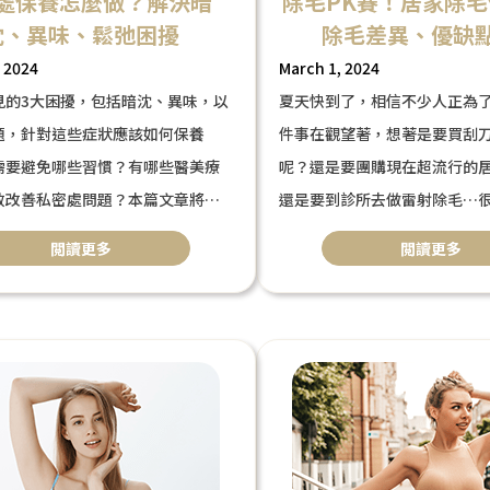
處保養怎麼做？解決暗
除毛PK賽！居家除毛
沈、異味、鬆弛困擾
除毛差異、優缺
 2024
March 1, 2024
見的3大困擾，包括暗沈、異味，以
夏天快到了，相信不少人正為
題，針對這些症狀應該如何保養
件事在觀望著，想著是要買刮
需要避免哪些習慣？有哪些醫美療
呢？還是要團購現在超流行的
效改善私密處問題？本篇文章將帶
還是要到診所去做雷射除毛…
析，並推薦合適的醫美療程，幫助
以選擇，其中居家除毛儀又號
閲讀更多
閲讀更多
媲美醫美雷射除毛，擁有冰點
擾，由內而外保養私密處！
達到無痛除毛，究竟效果如何
除毛差在哪，今天將針對「居
大家分享優缺點！