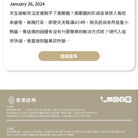
January 26, 2024
天生過敏兒注定擺脫不了黑眼圈？黑眼圈的形成容易使人看起
來疲倦、無精打采，即便天天睡滿8小時，隔天起床依然是隻小
熊貓，像這樣的困擾有沒有什麼簡單的解決方式呢？現代人追
求快速，會直接到醫美診所做
膠原蛋白針/玻尿酸的針劑填充，這樣的優點在可以很快速的看
閲讀更多
見效果，且能夠促使膠原蛋白增生，不過在此之前，我們需要
先來了解黑眼圈究竟是如何形成的？又有什麼其他的方法可以
避免呢？現在就接著看下去！說不定你不需要針劑類的填充，
也能解決黑眼圈困擾唷！
奈思診所
台北館
營業時間 | 週一、三到五12:00-21:00 | 週二與週六11:00-20:00 | 周日公休
敦化館地址 | 台北市大安區忠孝東路四段221號9樓（華新大樓） | 電話 (02)2778-0111
信義館地址 | 台北市信義區忠孝東路四段565號6樓、10樓 | 電話 (02)7755-2345
安和館
營業時間 | 週一 10:30-21:00 | 週二 12:00-21:00 | 週三與週四 10:00-20:00 | 週五與週六 10:00-19:00 | 周日公休
地址 | 台北市大安區信義路四段296號1樓 | 電話 (02)2707-6698