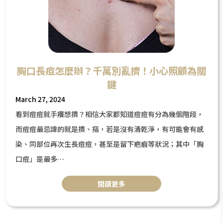
胸口長痘怎麼辦？千萬別亂擠！小心照顧為關
鍵
March 27, 2024
看到痘痘就手癢想擠？相信大家都知道痘痘有分為幾個階段，
而痘痘最忌諱的就是擠、摳，若是沒有清乾淨，有可能會有感
染、同部位再次生長痘痘，甚至是留下疤痕等狀況；其中「胸
口痘」是最多
女性會莫名冒出的部位，原因可能是
閲讀更多
肝臟、腸道出了一些狀況，嚴重點可能是「乳癌」的警訊，因
此今天將針對胸口痘為大家介紹及分析，看到這邊請快分享給
身邊的姊妹們一起來看吧！