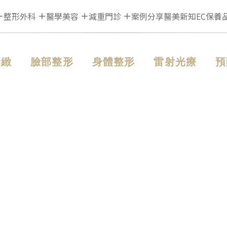
整形外科
醫學美容
減重門診
案例分享
醫美新知
EC保養
緊緻
臉部整形
身體整形
雷射光療
預