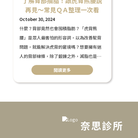
了解背部抽脂！跟虎背熊腰說
再見～常見ＱＡ整理一次看
October 30, 2024
什麼？背部竟然也會囤積脂肪？「虎背熊
腰」是眾人最害怕的形容詞，以為改善駝背
問題，就能解決虎背的窘境嗎？想要擁有迷
人的背部線條，除了鍛鍊之外，減脂也是
非常關鍵的一環，而想要快速的
閲讀更多
減去背部脂肪，可以透過
「背部抽脂手術」來改善。沒錯！就連背部
也能進行抽脂喔～而背部抽脂還能一併改善
「副乳」困擾，接下來一起來了解一下關於
「背部抽脂」的相關問題吧。
奈思診所