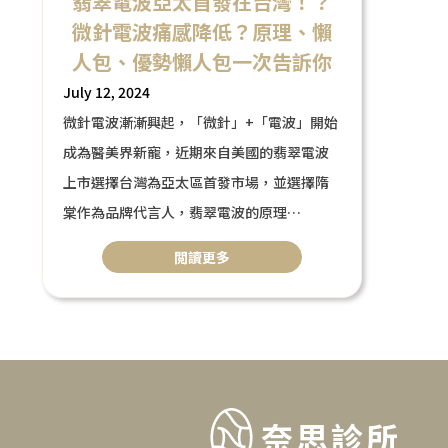
翡翠電波亞太首發在台灣！？
微針電波痛感降低？原理、懶
人包、優勢懶人包一次告訴你
July 12, 2024
微針電波漸漸興起，「微針」+「電波」開始
成為醫美界新寵，近期來自美國的翡翠電波
上市選擇台灣為亞太區首發市場，並選擇隋
棠作為品牌代言人，翡翠電波的原理
到底是甚麼？優勢又有哪些？跟傳統電波有
閲讀更多
甚麼不一樣？懶人包一次告訴你
奈思診所