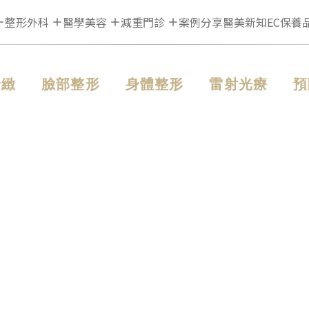
整形外科
醫學美容
減重門診
案例分享
醫美新知
EC保養
緊緻
臉部整形
身體整形
雷射光療
預