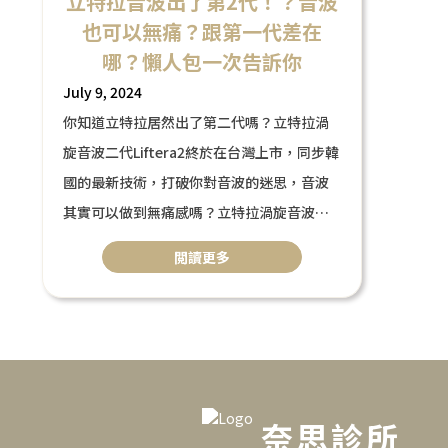
立特拉音波出了第2代！？音波
也可以無痛？跟第一代差在
哪？懶人包一次告訴你
July 9, 2024
你知道立特拉居然出了第二代嗎？立特拉渦
旋音波二代Liftera2終於在台灣上市，同步韓
國的最新技術，打破你對音波的迷思，音波
其實可以做到無痛感嗎？立特拉渦旋音波二
代
閲讀更多
Liftera2跟第一代到底差在哪裡？原理、適合
對象、優勢一次全部告訴你！
奈思診所