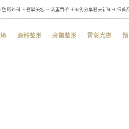
整形外科
醫學美容
減重門診
案例分享
醫美新知
EC保養
緊緻
臉部整形
身體整形
雷射光療
預