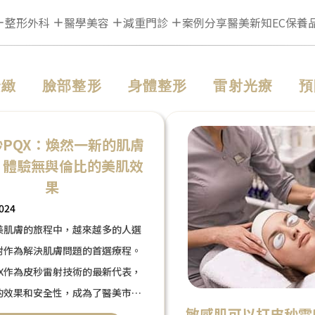
整形外科
醫學美容
減重門診
案例分享
醫美新知
EC保養
緊緻
臉部整形
身體整形
雷射光療
預
PQX：煥然一新的肌膚
，體驗無與倫比的美肌效
果
2024
美肌膚的旅程中，越來越多的人選
射作為解決肌膚問題的首選療程。
QX作為皮秒雷射技術的最新代表，
的效果和安全性，成為了醫美市場
敏感肌可以打皮秒雷
。這篇文章將深入探討星皮秒PQX