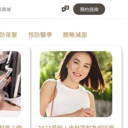
品商城
預約諮詢
防落髮
預防醫學
體雕減脂
射嗎？做
2023最新！皮秒雷射為何這麼