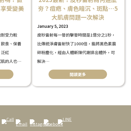
鬆享受變美
夯？痘疤、膚色暗沉、斑點…5
大肌膚問題一次解決
January 5, 2023
激耐受力較
皮秒雷射每一發的擊發時間是1億分之1秒，
、飲食、保養
比傳統淨膚雷射快了1000倍，能將黑色素震
、泛紅
碎粉塵化，經由人體新陳代謝排出體外，可
感肌的人也不
解決
到4件事，也
膚色暗沉、毛孔粗大、斑點、凹洞痘疤等問
閲讀更多
權利！
題。一般而言，角質代謝修復週期為28天，
皮秒雷射建議間隔1至1個半月施打一次，效
果最好。