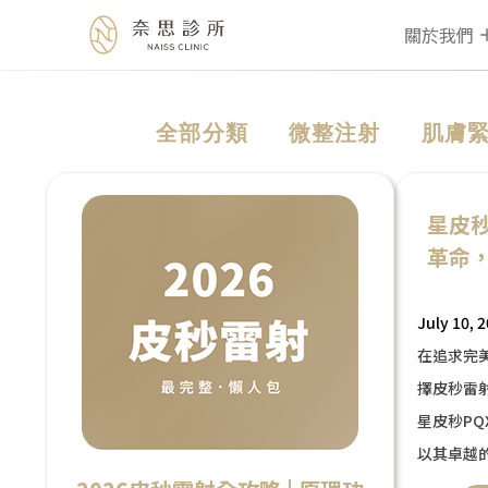
關於我們
Skip
全部分類
微整注射
肌膚
to
content
星皮秒
革命
July 10, 
在追求完
擇皮秒雷
星皮秒P
以其卓越
上的新寵