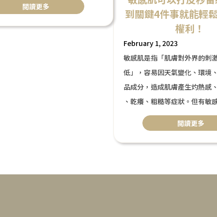
閲讀更多
到關鍵4件事就能輕
效果、價格、術後保養，幫助你了
權利！
術，做出最適合自己的美容決策。
February 1, 2023
敏感肌是指「肌膚對外界的刺
低」，容易因天氣變化、環境
品成分，造成肌膚產生灼熱感
、乾癢、粗糙等症狀。但有敏
需太過擔心，只要日常生活中做
閲讀更多
能施打皮秒雷射，享受變美的