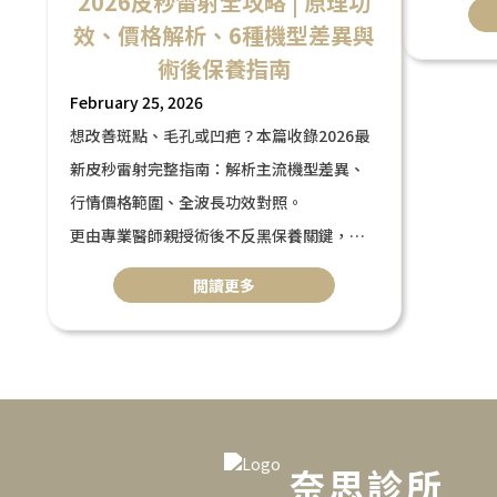
2026皮秒雷射全攻略 | 原理功
效、價格解析、6種機型差異與
的原理、
術後保養指南
解這項技
February 25, 2026
想改善斑點、毛孔或凹疤？本篇收錄2026最
新皮秒雷射完整指南：解析主流機型差異、
行情價格範圍、全波長功效對照。
更由專業醫師親授術後不反黑保養關鍵，助
您精準打造無瑕透亮肌！
閲讀更多
奈思診所