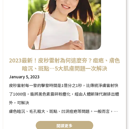
2023最新！皮秒雷射為何這麼夯？痘疤、膚色
暗沉、斑點…5大肌膚問題一次解決
January 5, 2023
皮秒雷射每一發的擊發時間是1億分之1秒，比傳統淨膚雷射快
了1000倍，能將黑色素震碎粉塵化，經由人體新陳代謝排出體
外，可解決
膚色暗沉、毛孔粗大、斑點、凹洞痘疤等問題。一般而言，角
質代謝修復週期為28天，皮秒雷射建議間隔1至1個半月施打一
閲讀更多
次，效果最好。