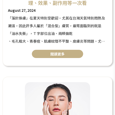
理、效果、副作用等一次看
August 27, 2024
「藻針煥膚」在夏天特別受歡迎，尤其在台灣天氣特別悶熱及
潮濕，因此許多人屬於「混合型」膚質，最常面臨到的就是
「油水失衡」，Ｔ字部位出油、兩頰偏乾
、毛孔粗大、青春痘、肌膚紋理不平整、皮膚炎等問題，尤其
是「粉刺」、「痘痘」及「出油現象」最讓人煩惱，因此想要
閲讀更多
快速清除粉刺、治療痘痘、肌膚暗沉問題者，可以選擇夏日熱
門的課程「藻針煥膚」又稱海綿微針，來調理肌底、改善控
油、毛孔等問題。此外，藻針煥膚可用於搭配不同療程，結合
PRP、PLT凍晶、排毒抗痘點滴等療程，發揮更大的功效，接
下來一起來了解一下什麼是「藻針煥膚」吧！