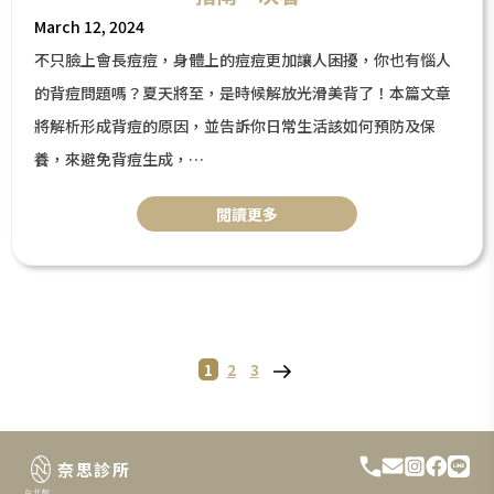
March 12, 2024
不只臉上會長痘痘，身體上的痘痘更加讓人困擾，你也有惱人
的背痘問題嗎？夏天將至，是時候解放光滑美背了！本篇文章
將解析形成背痘的原因，並告訴你日常生活該如何預防及保
養，來避免背痘生成，
以及醫美療程如何幫助改善背痘、痘印問題。
閲讀更多
Page
Page
Page
Next
1
2
P
3
page
o
s
奈思診所
台北館