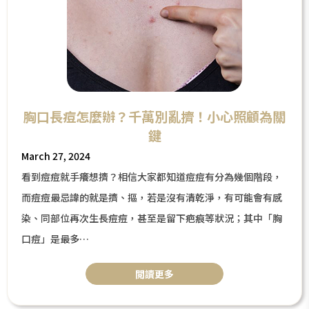
胸口長痘怎麼辦？千萬別亂擠！小心照顧為關
鍵
March 27, 2024
看到痘痘就手癢想擠？相信大家都知道痘痘有分為幾個階段，
而痘痘最忌諱的就是擠、摳，若是沒有清乾淨，有可能會有感
染、同部位再次生長痘痘，甚至是留下疤痕等狀況；其中「胸
口痘」是最多
女性會莫名冒出的部位，原因可能是
閲讀更多
肝臟、腸道出了一些狀況，嚴重點可能是「乳癌」的警訊，因
此今天將針對胸口痘為大家介紹及分析，看到這邊請快分享給