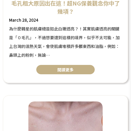
毛孔粗大原因出在這！超NG保養觀念你中了
幾項？
March 28, 2024
為什麼韓星的肌膚總是如此白嫩透亮？！其實肌膚透亮的關鍵
是「０毛孔」，不過想要達到這樣的境界，似乎不太可能，加
上台灣的濕熱天氣，會使肌膚堆積許多髒東西和油脂，例如：
鼻頭上的粉刺，無論
怎麼清除似乎都無法從根本解決，最多人選擇的方式有「妙鼻
閲讀更多
貼」、「臉部去角質」等，粉刺雖然清除了，卻也使得毛孔變
的又粗又大，而事後的面膜、保濕真的能緊縮毛孔嗎？本篇將
針對毛孔粗大的原因、改善方式，以及保養的種種關鍵。