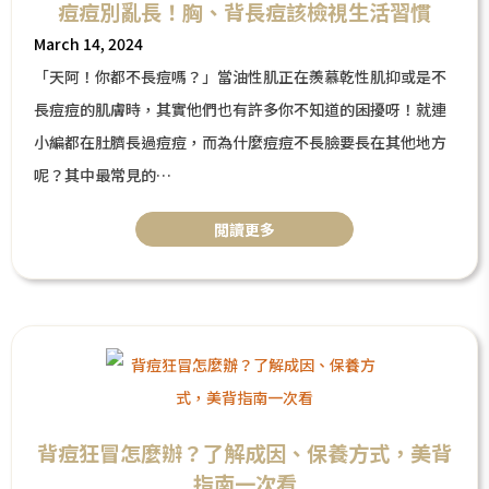
痘痘別亂長！胸、背長痘該檢視生活習慣
March 14, 2024
「天阿！你都不長痘嗎？」當油性肌正在羨慕乾性肌抑或是不
長痘痘的肌膚時，其實他們也有許多你不知道的困擾呀！就連
小編都在肚臍長過痘痘，而為什麼痘痘不長臉要長在其他地方
呢？其中最常見的
就是胸口痘、背痘，一不小心摳到就會鮮血直流，或因此留下
閲讀更多
疤痕，本篇將針對以上困擾做一次性的統整，究竟
為什麼痘痘會長在奇怪的地方？有哪些方式可以改善、留下痘
疤後又該怎麼處理呢？接下來就一起來了解一下吧～
背痘狂冒怎麼辦？了解成因、保養方式，美背
指南一次看