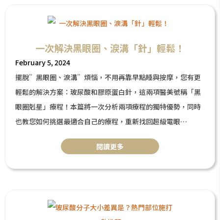
得很好！！因此被譽為ＣＰ值極高的新品，讓所有人在抗老路
上多了一個更安心的選擇！今天就一起來了解一下關於「氧氣
玻尿酸」的一切吧！
一次解決黑眼圈、淚溝「針」輕鬆！
February 5, 2024
擺脫”黑眼圈、淚溝”煩惱，不用再靠早點睡與按摩，您有更
輕鬆的解決方案：玻尿酸和膠原蛋白針，這兩項醫美號稱「黑
眼圈剋星」療程！本篇將一次分析兩項療程的獨特優勢，同時
也教您如何挑選最適合自己的療程，重新找回超級電眼
！
閲讀更多