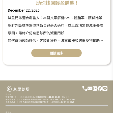
助你找回輕盈體態 !
December 22, 2025
減重門診適合哪些人？本篇文章解析BMI、體脂率、腰臀比等
肥胖判斷標準幫你判斷自己是否過胖，並且說明常見減肥失敗
原因，最終介紹奈思診所的減重門診
如何透過醫師評估、客製化療程、減重儀器和減重藥物輔助，
幫助有減重困擾的人有效減重、降低復胖風險。
閲讀更多
奈思診所
台北館
營業時間 | 週一、三到五12:00-21:00 | 週二與週六11:00-20:00 | 周日公休
敦化館地址 | 台北市大安區忠孝東路四段221號9樓（華新大樓） | 電話 (02)2778-0111
信義館地址 | 台北市信義區忠孝東路四段565號6樓、10樓 | 電話 (02)7755-2345
安和館