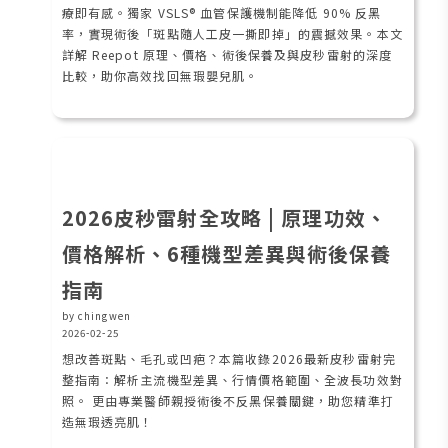
療即有感。獨家 VSLS® 血管保護機制能降低 90% 反黑
率，實現術後「斑點隨人工皮一撕即掉」的震撼效果。本文
詳解 Reepot 原理、價格、術後保養及與皮秒雷射的深度
比較，助你高效找回無瑕嬰兒肌。
2026皮秒雷射全攻略 | 原理功效、
價格解析、6種機型差異與術後保養
指南
by chingwen
2026-02-25
想改善斑點、毛孔或凹疤？本篇收錄2026最新皮秒雷射完
整指南：解析主流機型差異、行情價格範圍、全波長功效對
照。 更由專業醫師親授術後不反黑保養關鍵，助您精準打
造無瑕透亮肌！