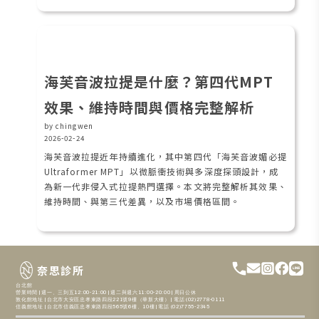
海芙音波拉提是什麼？第四代MPT
效果、維持時間與價格完整解析
by chingwen
2026-02-24
海芙音波拉提近年持續進化，其中第四代「海芙音波媚必提
Ultraformer MPT」以微脈衝技術與多深度探頭設計，成
為新一代非侵入式拉提熱門選擇。本文將完整解析其效果、
維持時間、與第三代差異，以及市場價格區間。
奈思診所
台北館
營業時間 | 週一、三到五12:00-21:00 | 週二與週六11:00-20:00 | 周日公休
敦化館地址 | 台北市大安區忠孝東路四段221號9樓（華新大樓） | 電話 (02)2778-0111
信義館地址 | 台北市信義區忠孝東路四段565號6樓、10樓 | 電話 (02)7755-2345