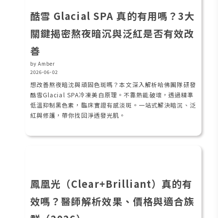
酷雪 Glacial SPA 真的有用嗎？3大
關鍵揭密熬夜暗沉與泛紅是否有效改
善
by Amber
2026-06-02
想改善熬夜暗沈與頑固色斑嗎？本文深入解析哈佛團隊研發
酷雪Glacial SPA冷凍美白原理。不靠熱能破壞，透過精準
低溫抑制黑色素，臨床實證有感淡斑。一站式解決暗沉、泛
紅與修護，帶你找回淨透發光肌。
鳳凰光（Clear+Brilliant）真的有
效嗎？醫師解析效果、價格與適合族