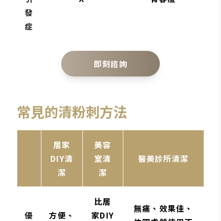
發
症
即刻諮詢
常見的清粉刺方法
居家
美容
DIY清
室清
醫美診所清潔
潔
潔
比居
無痛、效果佳、
優
方便、
家DIY