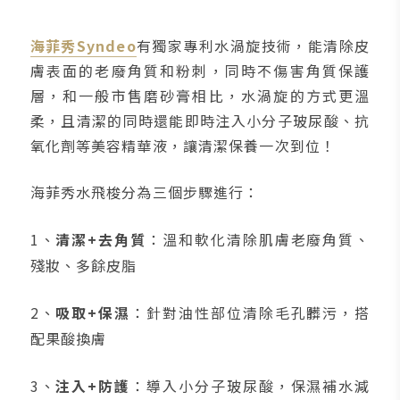
海菲秀Syndeo
有獨家專利水渦旋技術，能清除皮
膚表面的老廢角質和粉刺，同時不傷害角質保護
層，和一般市售磨砂膏相比，水渦旋的方式更溫
柔，且清潔的同時還能即時注入小分子玻尿酸、抗
氧化劑等美容精華液，讓清潔保養一次到位！
海菲秀水飛梭分為三個步驟進行：
1、
清潔+去角質
：溫和軟化清除肌膚老廢角質、
殘妝、多餘皮脂
2、
吸取+保濕
：針對油性部位清除毛孔髒污，搭
配果酸換膚
3、
注入+防護
：導入小分子玻尿酸，保濕補水減