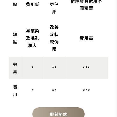
依照膚質使用不
點
費用低
更仔
同精華
細
改善
易感染
缺
症狀
及毛孔
費用高
點
較侷
粗大
限
效
*
**
***
果
費
*
**
***
用
即刻諮詢