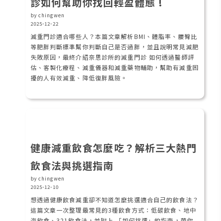
診如何幫助你找回輕盈體態 !
by chingwen
2025-12-22
減重門診適合哪些人？本篇文章解析BMI、體脂率、腰臀比
等肥胖判斷標準幫你判斷自己是否過胖，並且說明常見減肥
失敗原因，最終介紹奈思診所的減重門診 如何透過醫師評
估、客製化療程、減重儀器和減重藥物輔助，幫助有減重困
擾的人有效減重、降低復胖風險。
健康減重飲食怎麼吃？解析三大熱門
飲食法與挑選指南
by chingwen
2025-12-10
想透過健康飲食減重卻不知道怎麼挑選適合自己的飲食法？
這篇文章一次整理最常見的3種飲食方式：低碳飲食、地中
海飲食、321飲食法，並附上 「如何挑選」的指南，帶你