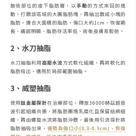
施術部位的皮下脂肪層，以
手動
的方式來回的搓
動，打散該區域的大團脂肪塊，再抽出散成小塊的
脂肪，適合大面積的脂肪，傷口大約1cm、恢復期
長、痛感明顯、脂肪存活率低、術後皮膚易鬆弛。
2、水刀抽脂
水刀抽脂利用
高壓水流
方式軟化組織，再將軟化的
脂肪吸出，適用於局部範圍抽脂。
3、威塑抽脂
使用
鈦金屬探針
在治療部位，釋放36000赫茲超音
波引起組織共振，將脂肪團塊乳糜化且保留結締組
織，再由螺旋水流將脂肪沖散，最後用引流探針將
脂肪抽吸出來，
優勢為傷口小(0.3-0.5cm)、恢復