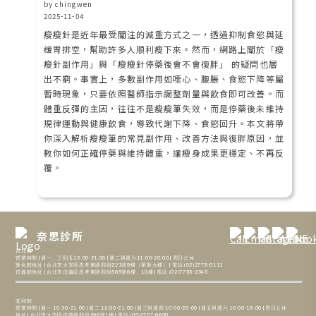
by chingwen
2025-11-04
瘦瘦針是近年最受關注的減重方式之一，透過抑制食慾與延
緩胃排空，幫助許多人順利瘦下來。然而，網路上關於「瘦
瘦針副作用」與「瘦瘦針停藥後會不會復胖」 的疑問也層
出不窮。事實上，多數副作用如噁心、腹脹、食慾下降等屬
暫時現象，只要依照醫師指示調整劑量與飲食即可改善。而
體重反彈的主因，往往不是瘦瘦筆失效，而是停藥後未維持
規律運動與健康飲食，導致代謝下降、食慾回升。本文將帶
你深入解析瘦瘦筆的常見副作用、改善方法與復胖原因，並
教你如何正確停藥與維持體重，讓瘦身成果更穩定、不再反
覆。
奈思診所
台北館
營業時間 | 週一、三到五12:00-21:00 | 週二與週六11:00-20:00 | 周日公休
敦化館地址 | 台北市大安區忠孝東路四段221號9樓（華新大樓） | 電話 (02)2778-0111
信義館地址 | 台北市信義區忠孝東路四段565號6樓、10樓 | 電話 (02)7755-2345
安和館
營業時間 | 週一 10:30-21:00 | 週二 12:00-21:00 | 週三與週四 10:00-20:00 | 週五與週六 10:00-19:00 | 周日公休
地址 | 台北市大安區信義路四段296號1樓 | 電話 (02)2707-6698