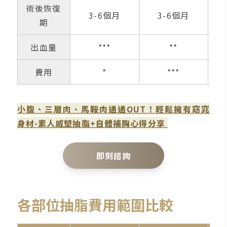
術後恢復
3-6個月
3-6個月
期
出血量
***
**
費用
*
***
小腹、三層肉、馬鞍肉通通OUT！輕鬆擁有窈窕
身材-素人威塑抽脂+自體補胸心得分享
即刻諮詢
各部位抽脂費用範圍比較