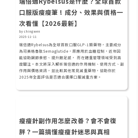
瑞倍適Rybelsus是什麼？全球首款
口服版瘦瘦筆 ! 成分、效果與價格一
次看懂【2026最新】
by chingwen
2025-11-11
瑞倍適Rybelsus為全球首款口服GLP-1類藥物，主要成分
為司美格魯肽Semaglutide，原應用於血糖控制，近年因
能協助調節食慾、提升飽足感， 而在體重管理領域受到高
度關注。本文將深入解析瑞倍適的作用機制、使用方式、副
作用與價格資訊，並比較其他常見減重藥物，協助你於
2025年全面評估是否適合選擇口服減重方案。
瘦瘦針副作用怎麼改善？會不會復
胖？一篇搞懂瘦瘦針迷思與真相