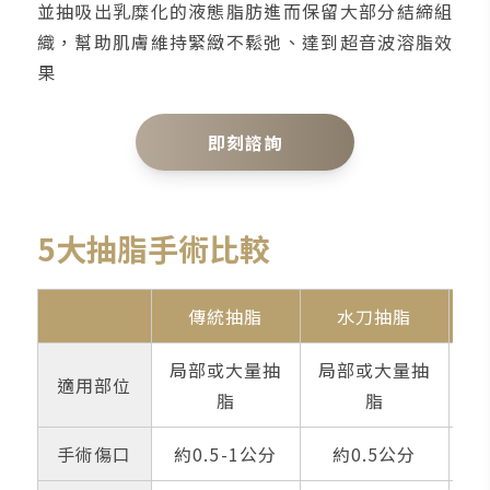
並抽吸出乳糜化的液態脂肪進而保留大部分結締組
織，幫助肌膚維持緊緻不鬆弛、達到超音波溶脂效
果
即刻諮詢
5大抽脂手術比較
傳統抽脂
水刀抽脂
局部或大量抽
局部或大量抽
局
適用部位
脂
脂
脂
手術傷口
約0.5-1公分
約0.5公分
約0