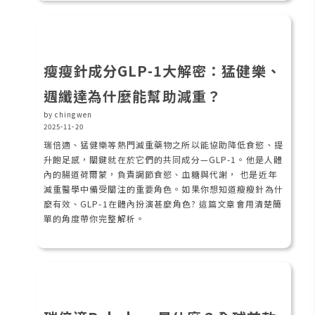
瘦瘦針成分GLP-1大解密：猛健樂、
週纖達為什麼能幫助減重？
by chingwen
2025-11-20
瑞倍適、猛健樂等熱門減重藥物之所以能協助降低食慾、提
升飽足感，關鍵就在於它們的共同成分—GLP-1。他是人體
內的腸道荷爾蒙，負責調節食慾、血糖與代謝， 也是近年
減重醫學中備受關注的重要角色。如果你想知道瘦瘦針為什
麼有效、GLP-1在體內扮演甚麼角色? 這篇文章會用清楚簡
單的角度帶你完整解析。