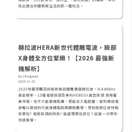
找出適合你體質與生活的那一種吃法。
赫拉波HERA新世代體雕電波，臉部
X身體全方位緊緻！【2026 最強新
機解析】
by chingwen
2025-11-25
2025年最受矚目的新款美容體雕儀器赫拉波，以448kHz
黃金頻率、15種電極探頭及專利HEBEGY真空探頭 席捲醫
美市場。他不只能緊緻肌膚，更能深入脂肪層，做到傳統電
波難以達成的代謝身體脂肪與體態雕塑。想知道赫拉波特點
有哪些? 電極探頭的特色? 能處理哪些部位？這篇一次帶你
快速看懂。