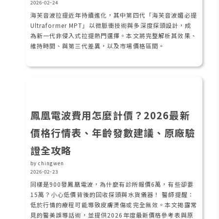
2026-02-24
海芙音波拉提近年持續進化，其中第四代「海芙音波媚必提
Ultraformer MPT」以微脈衝技術與多深度探頭設計，成
為新一代非侵入式拉提熱門選擇。本文將完整解析其效果、
維持時間、與第三代差異，以及市場價格區間。
鳳凰電波費用怎麼計價？2026最新
價格行情表、年齡發數建議、原廠驗
證全攻略
by chingwen
2026-02-23
同樣是900發鳳凰電波，為什麼有診所報價6萬，有些卻要
15萬？小心低價背後的回收探頭與水貨儀器！ 醫師提醒：
低於行情的療程可能導致皮膚燙傷或完全無效。本文揭露常
見的醫美誤導話術，並提供2026年度最新價格參考表與原