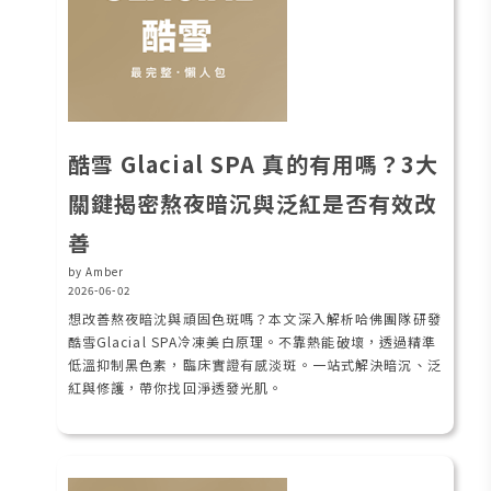
酷雪 Glacial SPA 真的有用嗎？3大
關鍵揭密熬夜暗沉與泛紅是否有效改
善
by Amber
2026-06-02
想改善熬夜暗沈與頑固色斑嗎？本文深入解析哈佛團隊研發
酷雪Glacial SPA冷凍美白原理。不靠熱能破壞，透過精準
低溫抑制黑色素，臨床實證有感淡斑。一站式解決暗沉、泛
紅與修護，帶你找回淨透發光肌。