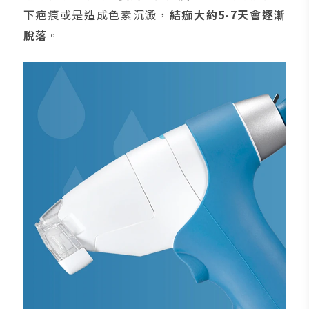
下疤痕或是造成色素沉澱，
結痂大約5-7天會逐漸
脫落
。