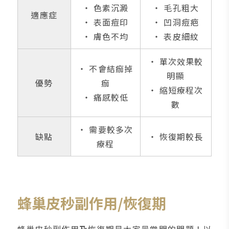
‧ 色素沉澱
‧ 毛孔粗大
適應症
‧ 表面痘印
‧ 凹洞痘疤
‧ 膚色不均
‧ 表皮細紋
‧ 單次效果較
‧ 不會結痂掉
明顯
優勢
痂
‧ 縮短療程次
‧ 痛感較低
數
‧ 需要較多次
缺點
‧ 恢復期較長
療程
蜂巢皮秒副作用/恢復期
蜂巢皮秒副作用及恢復期是大家最常問的問題！以