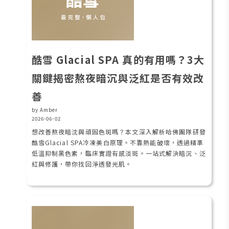
酷雪 Glacial SPA 真的有用嗎？3大
關鍵揭密熬夜暗沉與泛紅是否有效改
善
by Amber
2026-06-02
想改善熬夜暗沈與頑固色斑嗎？本文深入解析哈佛團隊研發
酷雪Glacial SPA冷凍美白原理。不靠熱能破壞，透過精準
低溫抑制黑色素，臨床實證有感淡斑。一站式解決暗沉、泛
紅與修護，帶你找回淨透發光肌。