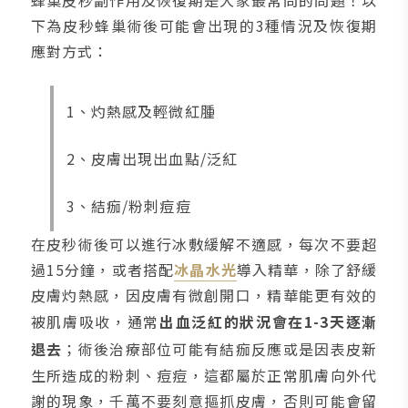
下為皮秒蜂巢術後可能會出現的3種情況及恢復期
應對方式：
1、灼熱感及輕微紅腫
2、皮膚出現出血點/泛紅
3、結痂/粉刺痘痘
在皮秒術後可以進行冰敷緩解不適感，每次不要超
過15分鐘，或者搭配
冰晶水光
導入精華，除了舒緩
皮膚灼熱感，因皮膚有微創開口，精華能更有效的
被肌膚吸收，通常
出血泛紅的狀況會在1-3天逐漸
退去
；術後治療部位可能有結痂反應或是因表皮新
生所造成的粉刺、痘痘，這都屬於正常肌膚向外代
謝的現象，千萬不要刻意摳抓皮膚，否則可能會留