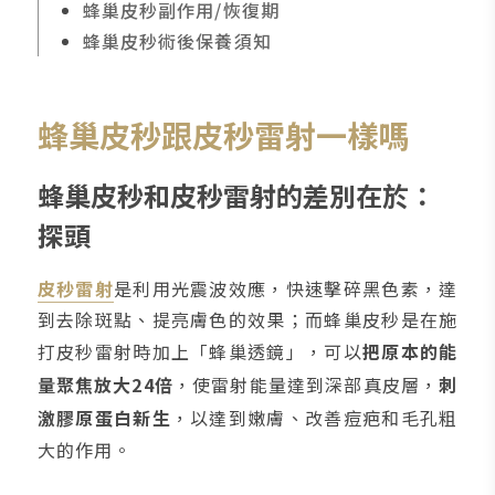
蜂巢皮秒副作用/恢復期
蜂巢皮秒術後保養須知
蜂巢皮秒跟皮秒雷射一樣嗎
蜂巢皮秒和皮秒雷射的差別在於：
探頭
皮秒雷射
是利用光震波效應，快速擊碎黑色素，達
到去除斑點、提亮膚色的效果；而蜂巢皮秒是在施
打皮秒雷射時加上「蜂巢透鏡」，可以
把原本的能
量聚焦放大24倍
，使雷射能量達到深部真皮層，
刺
激膠原蛋白新生
，以達到嫩膚、改善痘疤和毛孔粗
大的作用。