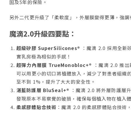
固及5年的保險。
另外二代更升級了「柔軟度」，外層膜變得更薄，強調
魔滴2.0升級四要點：
超級矽膠 SuperSilicones®
：魔滴 2.0 採用
實乳房極為相似的手感！
超彈力內層膜 TrueMonobloc+®
：魔滴 2.0 
可以用更小的切口將植體放入，減少了對患者組織
至不到 1%，提升了大大的安全性。
湛藍防護層 BluSeal+®
：魔滴 2.0 將外層防護
發現原本不易察覺的破損，確保每個植入物在植入體
柔感膠體貼合技術
：魔滴 2.0 的柔感膠體貼合