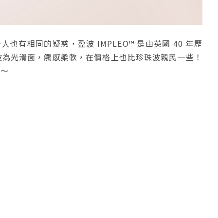
同的疑惑，盈波 IMPLEO™ 是由英國 40 年歷
紋，盈波為光滑面，觸感柔軟，在價格上也比珍珠波親民一些！
吧～