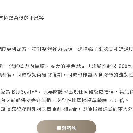
有極致柔軟的手感等
全新矽膠專利配方，提升整體彈力表現，還增強了柔軟度和舒
推出新一代超彈力內層膜，最大的特色就是「延展性超過 80
的創傷，同時縮短術後修復期，同時也能讓內含膠體的流動
層升級為 BluSeal+®，只要防護層出現任何破裂或損傷
內之前都保持完好無損，安全性比國際標準嚴謹 250 倍。
技術，讓填充矽膠與外膜之間更好地貼合，即便假體遭受到重大
即刻諮詢