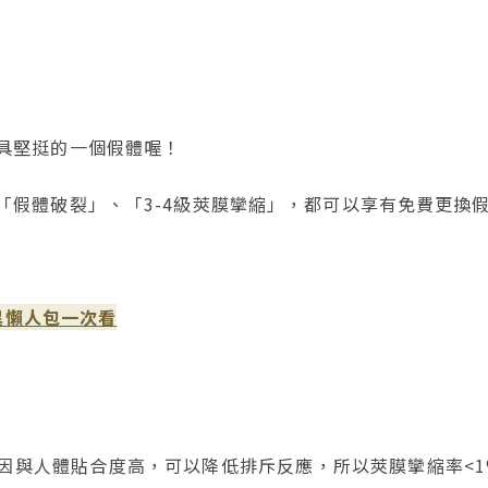
具堅挺的一個假體喔！
「假體破裂」、「3-4級莢膜攣縮」，都可以享有免費更換
異懶人包一次看
與人體貼合度高，可以降低排斥反應，所以莢膜攣縮率<1%