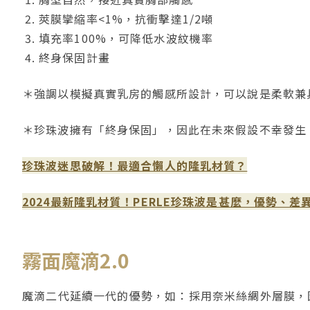
莢膜攣縮率<1%，抗衝擊達1/2噸
填充率100%，可降低水波紋機率
終身保固計畫
＊強調以模擬真實乳房的觸感所設計，可以說是柔軟兼
＊珍珠波擁有「終身保固」，因此在未來假設不幸發生
珍珠波迷思破解！最適合懶人的隆乳材質？
2024最新隆乳材質！PERLE珍珠波是甚麼，優勢、差
霧面魔滴2.0
魔滴二代延續一代的優勢，如：採用奈米絲綢外層膜，因