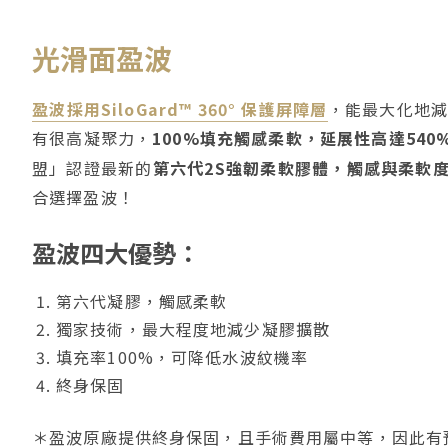
光滑面盈波
盈波採用SiloGard™ 360° 保護屏障層
，能最大化地減
有很高凝聚力，
100%填充觸感柔軟，延展性高達540
盟」認證最新的
第六代2S強韌柔軟膠體，觸感與柔軟
合選擇盈波！
盈波四大優勢：
第六代凝膠，觸感柔軟
獨家技術，最大程度地減少凝膠擴散
填充率100%，可降低水波紋機率
終身保固
＊盈波原廠提供終身保固，且手術費用屬中等，因此有