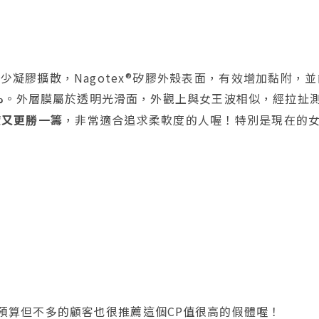
少凝膠擴散，Nagotex®矽膠外殼表面，有效增加黏附，並
%
。外層膜屬於透明光滑面，外觀上與女王波相似，經拉扯
度又更勝一籌
，非常適合追求柔軟度的人喔！特別是現在的
預算但不多的顧客也很推薦這個CP值很高的假體喔！