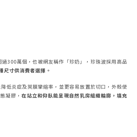
超過300萬個，也被網友稱作「珍奶」，珍珠波採用高品
種尺寸供消費者選擇。
能降低炎症及莢膜攣縮率，並更容易放置於切口，外殼使
動態凝膠，
在站立和仰臥能呈現自然乳房組織輪廓，填充