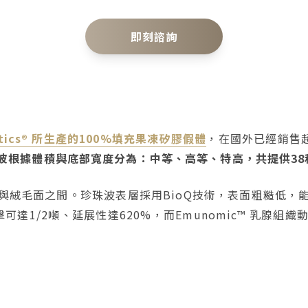
即刻諮詢
hetics® 所生產的100%填充果凍矽膠假體
，在國外已經銷售
波根據體積與底部寬度分為：中等、高等、特高，共提供38
與絨毛面之間。珍珠波表層採用BioQ技術，表面粗糙低，
擊可達1/2噸、延展性達620%，而Emunomic™ 乳腺組織