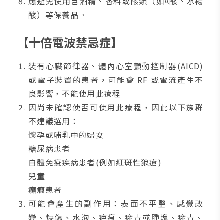
應避免使用含酒精、香料或酸類（如A酸、水楊
酸）等保養品。
【十倍電波禁忌症】
裝有心臟節律器、體內心室顫動控制器(AICD)
或電子裝置的患者，可能會 RF 或電流產生不
良影響，不能使用此療程
因尚未確認使否可使用此療程，因此以下族群
不建議選用：
懷孕或哺乳中的婦女
糖尿病患者
自體免疫疾病患者(例如紅斑性狼瘡)
兒童
癲癇患者
可能會產生的副作用：表面不平整、感覺改
變、燒傷、水泡、疤痕、瘀青或腫塊、瘀青、