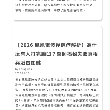
分段雷射改善毛孔、暗沉與細紋。本文解析鳳凰光效果 、
價格、恢復期與適合族群，帶你了解是否值得做。
【2026 鳳凰電波後遺症解析】為什
麼有人打完臉凹？醫師揭秘失敗真相
與避雷關鍵
by chingwen
2026-02-26
擔心鳳凰電波後遺症或失敗？本文由醫師深度解析鳳凰電波
副作用真相，從常見的紅腫乾癢到罕見的臉部凹陷與燙傷水
泡， 完整揭秘為什麼有人打完反而顯老的關鍵原因。內容
涵蓋鳳凰電波與音波的『捏肉測試』挑選法、認明原廠正貨
的3大金律，以及如何透過術後黃金14天保養讓緊緻效果翻
倍。別讓昂貴的抗老投資變成後悔，施作前必讀的權威避雷