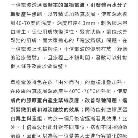
十倍電波透過
高頻率的單極電波，引發體內水分子
轉動產生熱能
，以容積式加熱真皮層，使其深處達
到40-70度的溫度，深度可達4.3mm，刺激膠原蛋
白增生，促使肌膚恢復彈性、緊實狀態，還能改善
鬆弛的肌膚。而大家擔心的「電波痛感」問題，在
十倍電波上也被解決，十倍電波的優勢在於「舒適
的治療體驗」，且療程上不鎖時間，發數可以針對
個人條件及需求做調整。
單極電波特色在於「由外而內」的重複堆疊加熱，
在皮膚的真皮層深處產生40°C~70°C的熱能，
使皮
膚內的膠原蛋白產生緊縮反應，改善鬆弛問題，達
到緊緻肌膚和減淡皺紋的效果
；同時能刺激膠原蛋
白再生與重組，約於一個月後會逐漸看見效果！此
外，十倍電波也能針對不同部位，搭配不同探頭做
治療，因此可以為每一位愛美人士進行客製化的療