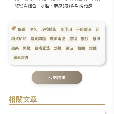
紅斑與褪色、水腫、麻疹(癢)與單純皰疹
保養
冷卻
冷噴技術
副作用
十倍電波
容
積式加熱
常見問題
玩美電波
療程
皺紋
維持
效果
緊緻
肌膚受熱
舒適
電波
韓國
鬆弛
鳳凰電波
即刻諮詢
相關文章