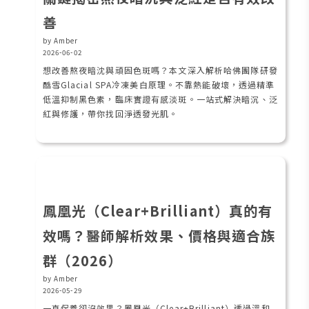
善
by Amber
2026-06-02
想改善熬夜暗沈與頑固色斑嗎？本文深入解析哈佛團隊研發
酷雪Glacial SPA冷凍美白原理。不靠熱能破壞，透過精準
低溫抑制黑色素，臨床實證有感淡斑。一站式解決暗沉、泛
紅與修護，帶你找回淨透發光肌。
鳳凰光（Clear+Brilliant）真的有
效嗎？醫師解析效果、價格與適合族
群（2026）
by Amber
2026-05-29
一直保養卻沒效果？鳳凰光（Clear+Brilliant）透過溫和