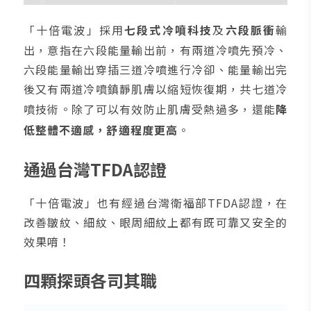
「十倍電波」採用
七段式冷噴科技
及
六段脈衝
輸
出，意指在六段能量輸出前，有兩道冷噴先預冷、
六段能量輸出穿插三道冷噴進行冷卻、能量輸出完
後又有兩道冷噴鎮靜肌膚以縮短恢復期，共七道冷
噴技術。除了可以有效防止肌膚受熱過多，還能
降
低整體不適感，舒適程度更高
。
通過台灣TFDA認證
「十倍電波」也有經過台灣衛福部TFDA認證，在
改善皺紋、細紋、眼周細紋上都有既可靠又安全的
效果唷！
四顆探頭各司其職