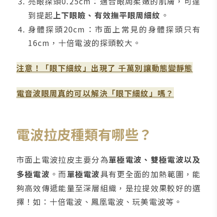
亮眼探頭0.25cm：適合眼周柔嫩的肌膚，可達
到提起
上下眼瞼、有效撫平眼周細紋
。
身體探頭20cm：市面上常見的身體探頭只有
16cm，十倍電波的探頭較大。
注意！「眼下細紋」出現了 千萬別讓動態變靜態
電音波眼周真的可以解決「眼下細紋」嗎？
電波拉皮種類有哪些？
市面上電波拉皮主要分為
單極電波、雙極電波以及
多極電波
。而
單極電波
具有更全面的加熱範圍，能
夠高效傳遞能量至深層組織，是拉提效果較好的選
擇！如：十倍電波、鳳凰電波、玩美電波等。