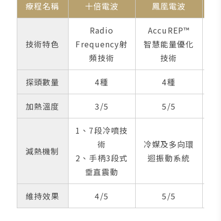
療程名稱
十倍電波
鳳凰電波
Radio
AccuREP™
技術特色
Frequency射
智慧能量優化
個
頻技術
技術
探頭數量
4種
4種
加熱溫度
3/5
5/5
1、7段冷噴技
術
冷媒及多向環
冷
減熱機制
2、手柄3段式
迴振動系統
垂直震動
維持效果
4/5
5/5