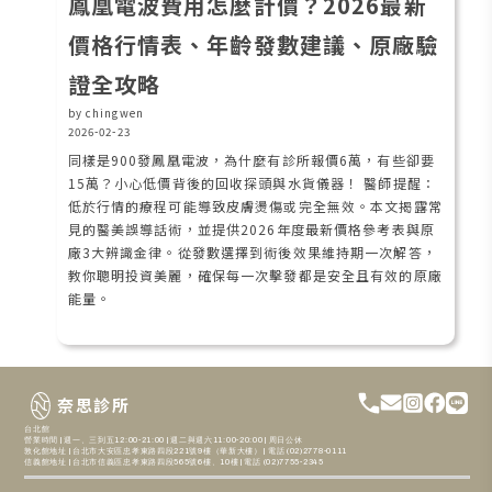
鳳凰電波費用怎麼計價？2026最新
價格行情表、年齡發數建議、原廠驗
證全攻略
by chingwen
2026-02-23
同樣是900發鳳凰電波，為什麼有診所報價6萬，有些卻要
15萬？小心低價背後的回收探頭與水貨儀器！ 醫師提醒：
低於行情的療程可能導致皮膚燙傷或完全無效。本文揭露常
見的醫美誤導話術，並提供2026年度最新價格參考表與原
廠3大辨識金律。從發數選擇到術後效果維持期一次解答，
教你聰明投資美麗，確保每一次擊發都是安全且有效的原廠
能量。
奈思診所
台北館
營業時間 | 週一、三到五12:00-21:00 | 週二與週六11:00-20:00 | 周日公休
敦化館地址 | 台北市大安區忠孝東路四段221號9樓（華新大樓） | 電話 (02)2778-0111
信義館地址 | 台北市信義區忠孝東路四段565號6樓、10樓 | 電話 (02)7755-2345