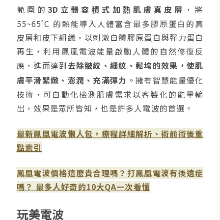
範圍的
3D立體容積式加熱肌膚真皮層
，將
55~65˚C 的熱能導入人體富含最多膠原蛋白的真
皮層和皮下組織，以刺激自體膠原蛋白與彈力蛋白
再生，利用鳳凰電波能量啟動人體的自然修復反
應，進而達到
去除皺紋、細紋、鬆垮的效果，使肌
膚平滑緊緻、澎潤、充滿彈力
。擁有智慧能量優化
技術，可自動化檢測肌膚需求以客製化的能量輸
出，效果是眾所皆知，也是許多人電波的首選。
最新鳳凰電波懶人包，療程詳細解析、術前術後重
點索引
鳳凰電波價格這麼貴合理嗎？打鳳凰電波有後遺症
嗎？ 最多人好奇的10大QA一次看懂
玩美電波