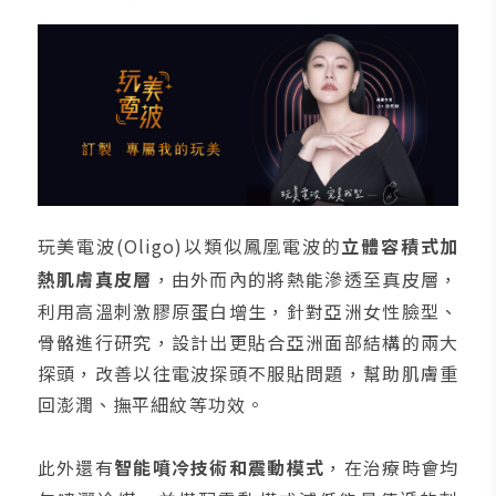
玩美電波(Oligo)以類似鳳凰電波的
立體容積式加
熱肌膚真皮層
，由外而內的將熱能滲透至真皮層，
利用高溫刺激膠原蛋白增生，針對亞洲女性臉型、
骨骼進行研究，設計出更貼合亞洲面部結構的兩大
探頭，改善以往電波探頭不服貼問題，幫助肌膚重
回澎潤、撫平細紋等功效。
此外還有
智能噴冷技術和震動模式
，在治療時會均