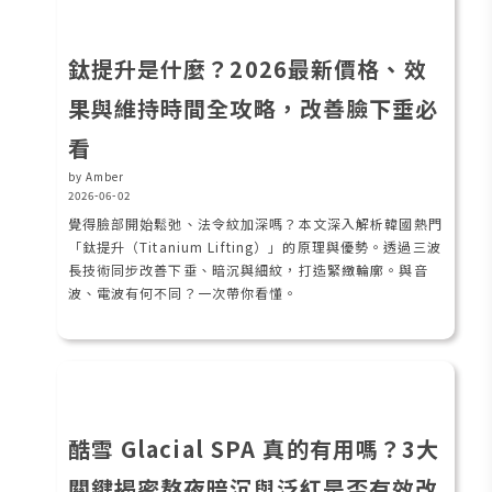
鈦提升是什麼？2026最新價格、效
果與維持時間全攻略，改善臉下垂必
看
by Amber
2026-06-02
覺得臉部開始鬆弛、法令紋加深嗎？本文深入解析韓國熱門
「鈦提升（Titanium Lifting）」的原理與優勢。透過三波
長技術同步改善下垂、暗沉與細紋，打造緊緻輪廓。與音
波、電波有何不同？一次帶你看懂。
酷雪 Glacial SPA 真的有用嗎？3大
關鍵揭密熬夜暗沉與泛紅是否有效改