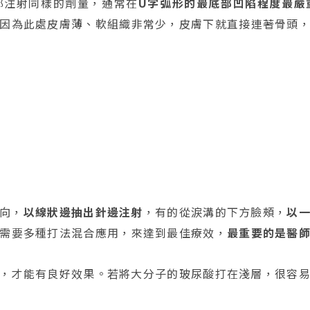
都注射同樣的劑量，通常在
U字弧形的最底部凹陷程度最嚴
因為此處皮膚薄、軟組織非常少，皮膚下就直接連著骨頭
向，
以線狀邊抽出針邊注射
，有的從淚溝的下方臉頰，
以
需要多種打法混合應用，來達到最佳療效，
最重要的是醫
，才能有良好效果。若將大分子的玻尿酸打在淺層，很容