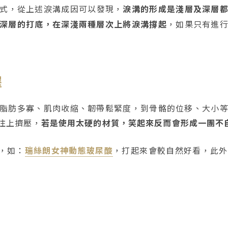
式，從上述淚溝成因可以發現，
淚溝的形成是淺層及深層
深層的打底，在深淺兩種層次上將淚溝撐起
，如果只有進
擇
脂肪多寡、肌肉收縮、韌帶鬆緊度，到骨骼的位移、大小
往上擠壓，
若是使用太硬的材質，笑起來反而會形成一團不
，如：
瑞絲朗女神動態玻尿酸
，打起來會較自然好看，此外