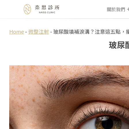
關於我們
Skip
Home
-
微整注射
-
玻尿酸填補淚溝？注意這五點，
to
玻尿
content