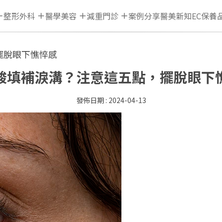
整形外科
醫學美容
減重門診
案例分享
醫美新知
EC保養
擺脫眼下憔悴感
酸填補淚溝？注意這五點，擺脫眼下
2024-04-13