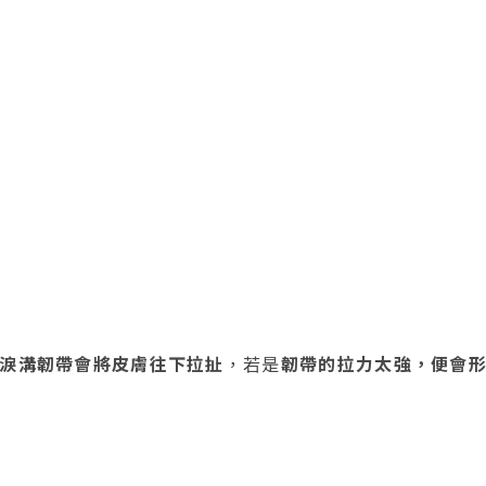
淚溝韌帶會將皮膚往下拉扯
，若是
韌帶的拉力太強，便會