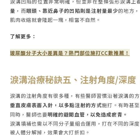
淚溝凹陷的位置非常明確，但並非在整條弧形淚溝上
量
，而
眼頭、靠近鼻子的凹陷則是注射量最少
的地方，
肌肉收縮就會隆起一塊，相當不自然。
了解更多：
玻尿酸分子大小差異是？熱門部位施打CC數推薦！
淚溝治療秘訣五、注射角度/深度
淚溝的注射角度有很多種，有些醫師習慣沿著淚溝的方
垂直皮膚表面入針，以多點注射的方式
施打。有時甚至
同時，醫師也要
明確的避開血管，以免造成瘀青。
淚溝填補也需以不同分子量組合運用，打在不同的深度
被人體分解掉，效果會大打折扣。