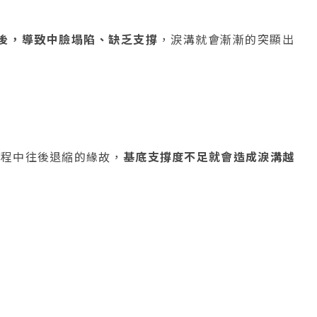
後，導致中臉塌陷、缺乏支撐
，淚溝就會漸漸的突顯出
過程中往後退縮的緣故，
基底支撐度不足就會造成淚溝越