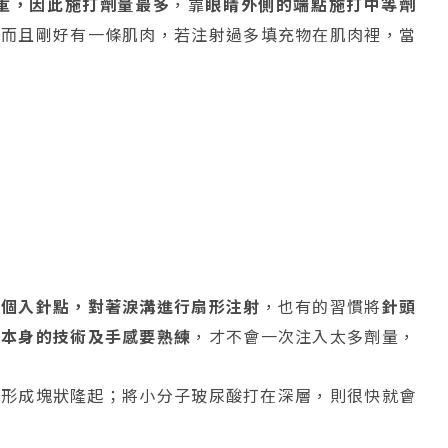
重，因此施打劑量最多
，靠
眼睛外側的端點施打中等劑
，而且剛好有一條肌肉，若注射過多填充物在肌肉裡，當
一個入針點，對著淚溝進行扇形注射
，也有的習慣將
針頭
師本身的技術及手感要熟練
，才不會一次注入太多劑量，
易形成塊狀隆起；將小分子玻尿酸打在深層，則很快就會