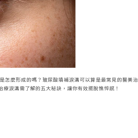
是怎麼形成的嗎？玻尿酸填補淚溝可以算是最常見的醫美
治療淚溝需了解的五大秘訣，讓你有效擺脫憔悴感！