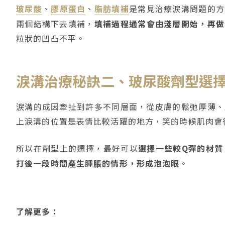
玻尿酸
、
膠原蛋白
、
脂肪填補
是常見治療淚溝問題的方
兩個結構下去填補，
填補過程通常會由淺層開始，再做
粒狀的凹凸不平。
淚溝治療秘訣二、玻尿酸劑型選
淚溝的成因牽扯到許多不同層面，從皮膚的鬆弛厚薄、
上淚溝的位置是表情比較活躍的地方，笑的時候肌肉會
所以在劑型上的選擇，最好可以
選擇一些較Q彈的材質
打後一段時間產生腫脹的情形，形成泡泡眼
。
了解更多：