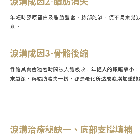
淚溝成因2-脂肪消失
年輕時膠原蛋白及脂肪豐富、臉部飽滿，便不易察覺
來。
淚溝成因3-骨骼後縮
骨骼其實會隨著時間被人體吸收，
年輕人的眼眶窄小，
來越深
，與脂肪流失一樣，都是
老化所造成淚溝加重的
淚溝治療秘訣一、底部支撐填補