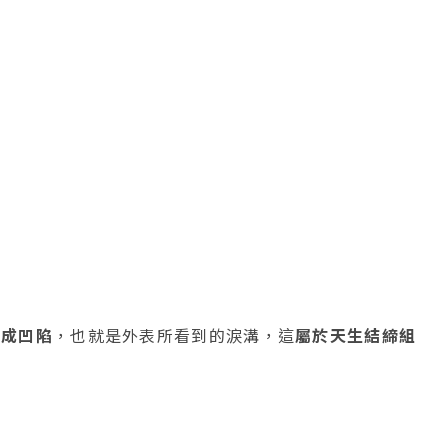
形成凹陷
，也就是外表所看到的淚溝，這
屬於天生結締組