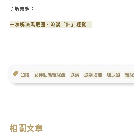
了解更多：
一次解決黑眼圈、淚溝「針」輕鬆！
凹陷
女神動態玻尿酸
淚溝
淚溝填補
玻尿酸
玻尿
相關文章