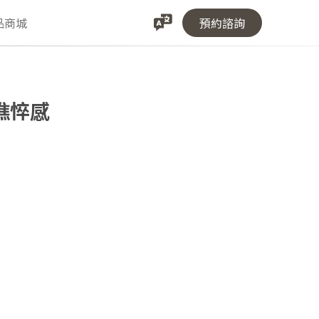
品商城
預約諮詢
憔悴感