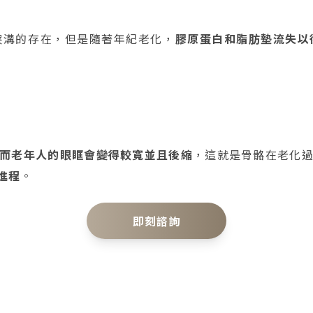
淚溝的存在，但是隨著年紀老化，
膠原蛋白和脂肪墊流失以
而老年人的眼眶會變得較寬並且後縮
，這就是骨骼在老化
進程
。
即刻諮詢