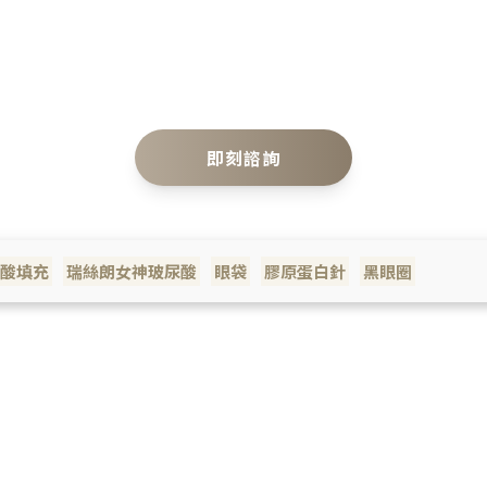
即刻諮詢
酸填充
瑞絲朗女神玻尿酸
眼袋
膠原蛋白針
黑眼圈