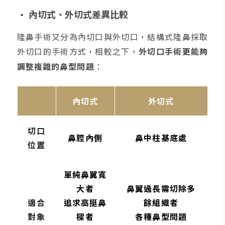
• 內切式、外切式差異比較
隆鼻手術又分為內切口與外切口，結構式隆鼻採取
外切口的手術方式，相較之下，
外切口手術更能夠
調整複雜的鼻型問題
：
內切式
外切式
切口
鼻腔內側
鼻中柱基底處
位置
單純鼻翼寬
大者
鼻翼過長需切除多
適合
追求高挺鼻
餘組織者
對象
樑者
各種鼻型問題