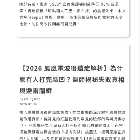
療即有感。獨家 VSLS® 血管保護機制能降低 90% 反黑
率，實現術後「斑點隨人工皮一撕即掉」的震撼效果。本文
詳解 Reepot 原理、價格、術後保養及與皮秒雷射的深度
比較，助你高效找回無瑕嬰兒肌。
【2026 鳳凰電波後遺症解析】為什
麼有人打完臉凹？醫師揭秘失敗真相
與避雷關鍵
by chingwen
2026-02-26
擔心鳳凰電波後遺症或失敗？本文由醫師深度解析鳳凰電波
副作用真相，從常見的紅腫乾癢到罕見的臉部凹陷與燙傷水
泡， 完整揭秘為什麼有人打完反而顯老的關鍵原因。內容
涵蓋鳳凰電波與音波的『捏肉測試』挑選法、認明原廠正貨
的3大金律，以及如何透過術後黃金14天保養讓緊緻效果翻