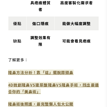
具疤痕體質
高度客製化需求者
者
優點
傷口隱痕
能做大幅度調整
調整效果有
缺點
可能會看見疤痕
限
了解更多：
隆鼻方法分析！靠「這」擺脫蒜頭鼻
4D微創隆鼻VS玻尿酸隆鼻VS隆鼻手術，找出最適
合你的「美鼻術」
隆鼻術後照護，最完整懶人包大公開