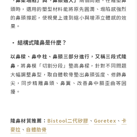
「鼻梁塌陷」與「鼻頭過大」
兩個問題。在雕塑鼻
頭時，選用的塑型材料能將原先圓潤、塌陷感強烈
的鼻頭撐起，使視覺上達到縮小與增添立體感的效
果。
• 結構式隆鼻是什麼？
以鼻樑、鼻中柱、鼻頭三部分進行，又稱三段式隆
鼻
，將鼻模「切割分段」墊高鼻樑，針對不同問題
大幅調整鼻型，取自體軟骨墊出鼻頭弧度、修飾鼻
尖，同步精雕鼻頭、鼻翼、改善鼻中膈歪曲等困
擾。
隆鼻材質推薦：
Bistool二代矽膠
、
Goretex
、
卡
麥拉
、
自體肋骨