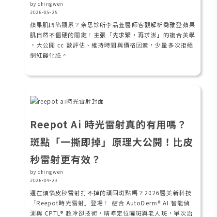
by chingwen
2026-05-25
蘋果肌凹陷顯累？奈思診所李品萱醫師客觀解析喬雅登蘋果
肌自然不僵硬的關鍵！主張「先求緊，再求澎」的複合美學
，大公開 cc 數評估、維持時間與價格因素，少量多次拒絕
網紅饅化臉。
Reepot Ai 時光雷射真的有用嗎？
斑點「一撕即掉」原理大公開！比皮
秒雷射更有效？
by chingwen
2026-04-23
還在煩惱皮秒雷射打不掉的頑固斑點嗎？2026醫美新科技
「Reepot時光雷射」登場！ 結合 AutoDerm® AI 智能偵
測與 CPTL® 超冷卻技術，精準定位曬斑與老人斑，單次治