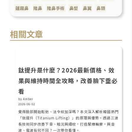
蓮霧鼻
隆鼻
隆鼻手術
鼻型
鼻翼
鼻頭
相關文章
鈦提升是什麼？2026最新價格、效
果與維持時間全攻略，改善臉下垂必
看
by Amber
2026-06-02
覺得臉部開始鬆弛、法令紋加深嗎？本文深入解析韓國熱門
「鈦提升（Titanium Lifting）」的原理與優勢。透過三波
長技術同步改善下垂、暗沉與細紋，打造緊緻輪廓。與音
波、電波有何不同？一次帶你看懂。