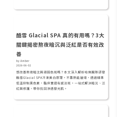
酷雪 Glacial SPA 真的有用嗎？3大
關鍵揭密熬夜暗沉與泛紅是否有效改
善
by Amber
2026-06-02
想改善熬夜暗沈與頑固色斑嗎？本文深入解析哈佛團隊研發
酷雪Glacial SPA冷凍美白原理。不靠熱能破壞，透過精準
低溫抑制黑色素，臨床實證有感淡斑。一站式解決暗沉、泛
紅與修護，帶你找回淨透發光肌。