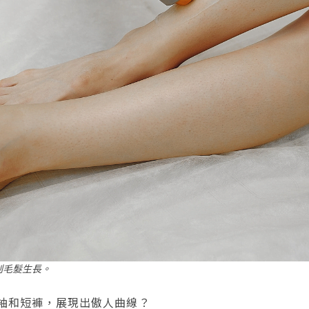
制毛髮生長。
袖和短褲，展現出傲人曲線？