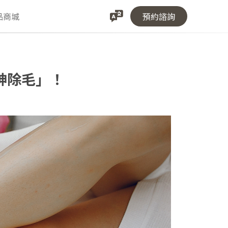
品商城
預約諮詢
神除毛」！