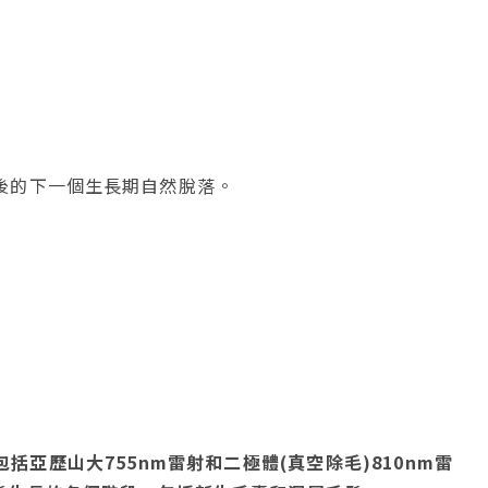
後的下一個生長期自然脫落。
亞歷山大755nm雷射和二極體(真空除毛)810nm雷