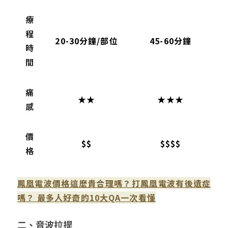
療
程
20-30分鐘/部位
45-60分鐘
時
間
痛
★★
★★★
感
價
$$
$$$$
格
鳳凰電波價格這麼貴合理嗎？打鳳凰電波有後遺症
嗎？ 最多人好奇的10大QA一次看懂
二、音波拉提