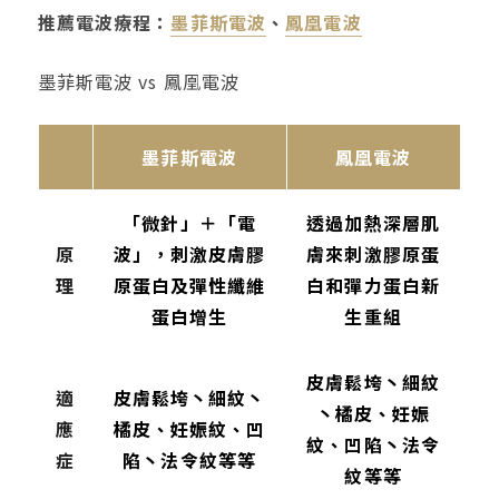
推薦電波療程：
墨菲斯電波
、
鳳凰電波
墨菲斯電波 vs 鳳凰電波
墨菲斯電波
鳳凰電波
「微針」＋「電
透過加熱深層肌
原
波」，刺激皮膚膠
膚來刺激膠原蛋
理
原蛋白及彈性纖維
白和彈力蛋白新
蛋白增生
生重組
皮膚鬆垮丶細紋
適
皮膚鬆垮丶細紋丶
丶橘皮、妊娠
應
橘皮、妊娠紋、凹
紋、凹陷丶法令
症
陷丶法令紋等等
紋等等