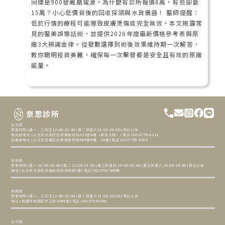
同樣是900發鳳凰電波，為什麼有診所報價6萬，有些卻要
15萬？小心低價背後的回收探頭與水貨儀器！ 醫師提醒：
低於行情的療程可能導致皮膚燙傷或完全無效。本文揭露常
見的醫美誤導話術，並提供2026年度最新價格參考表與原
廠3大辨識金律。從發數選擇到術後效果維持期一次解答，
教你聰明投資美麗，確保每一次擊發都是安全且有效的原廠
能量。
奈思診所
台北館
營業時間 | 週一、三到五12:00-21:00 | 週二與週六11:00-20:00 | 周日公休
敦化館地址 | 台北市大安區忠孝東路四段221號9樓（華新大樓） | 電話 (02)2778-0111
信義館地址 | 台北市信義區忠孝東路四段565號6樓、10樓 | 電話 (02)7755-2345
安和館
營業時間 | 週一 10:30-21:00 | 週二 12:00-21:00 | 週三與週四 10:00-20:00 | 週五與週六 10:00-19:00 | 周日公休
地址 | 台北市大安區信義路四段296號1樓 | 電話 (02)2707-6698
桃園館
營業時間 | 週一、三到五12:00-21:00 | 週二與週六11:00-20:00 | 周日公休
地址 | 桃園市桃園區中正路1065號 | 電話 (03)275-9789
台中館