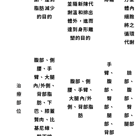
並隨新陳代
脂肪減少
體內
謝溫和排出
的目的
細胞
體外，進而
將之
達到身形雕
循環
塑的目的
代謝
腹部、側
手
腰、手
臂、
臉
臂、大腿
腹部、側
腹
部、
治
內/外側、
腰、手臂、
部、
腹
療
背部脂
大腿內/外
臀
部、
部
肪、下
側、背部脂
部、
臀
位
巴、膝蓋
肪
腿
部、
贅肉、比
部、
腿部
基尼線、
背部