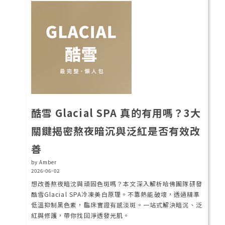
酷雪 Glacial SPA 真的有用嗎？3大
關鍵揭密熬夜暗沉與泛紅是否有效改
善
by Amber
2026-06-02
想改善熬夜暗沈與頑固色斑嗎？本文深入解析哈佛團隊研發
酷雪Glacial SPA冷凍美白原理。不靠熱能破壞，透過精準
低溫抑制黑色素，臨床實證有感淡斑。一站式解決暗沉、泛
紅與修護，帶你找回淨透發光肌。