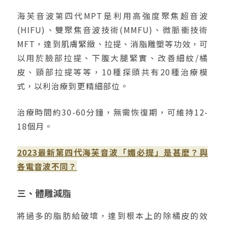
海芙音波第四代MPT是利用高強度聚焦超音波
(HIFU)、雙聚焦音波技術(MMFU)、微脈衝技術
MFT，達到肌膚緊緻、拉提、消脂雕塑等功效，可
以用於臉部拉提、下腹大腿緊實、改善細紋/橘
皮、頸部拉提等等，10種探頭共有20種治療模
式，以利治療到更精細部位。
治療時間約30-60分鐘，無需恢復期，可維持12-
18個月。
2023最新第四代海芙音波「媚必提」是甚麼？與
各電音波不同？
三、體雕減脂
將過多的脂肪給破壞，達到根本上的除橘皮的效