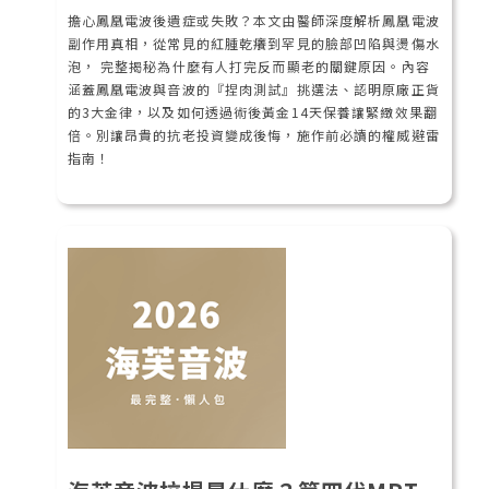
擔心鳳凰電波後遺症或失敗？本文由醫師深度解析鳳凰電波
副作用真相，從常見的紅腫乾癢到罕見的臉部凹陷與燙傷水
泡， 完整揭秘為什麼有人打完反而顯老的關鍵原因。內容
涵蓋鳳凰電波與音波的『捏肉測試』挑選法、認明原廠正貨
的3大金律，以及如何透過術後黃金14天保養讓緊緻效果翻
倍。別讓昂貴的抗老投資變成後悔，施作前必讀的權威避雷
指南！