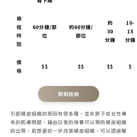
臀下線
療
約
10-
程
60分鐘/部
約60分鐘/
30
15
時
位
部位
分鐘
分鐘
間
價
$$
$$
$$
$
格
即刻諮詢
引起橘皮組織的原因有很多種，並非胖子或女性專
有的肌膚問題，藉由日常的保養可以預防橘皮組織
的出現，若想要近一步改善橘皮組織，可以透過醫