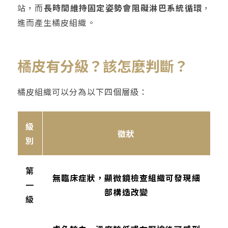
站，而
長時間維持固定姿勢會阻礙淋巴系統循環
，
進而產生橘皮組織。
橘皮有分級？該怎麼判斷？
橘皮組織可以分為以下四個層級：
級
徵狀
別
第
無臨床症狀，顯微鏡檢查組織可發現細
一
部構造改變
級