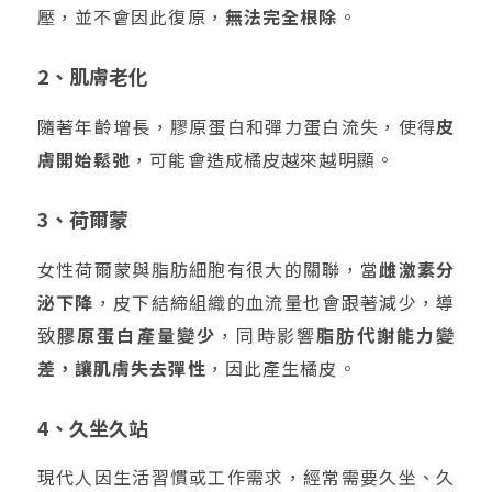
壓，並不會因此復原，
無法完全根除
。
2、肌膚老化
隨著年齡增長，膠原蛋白和彈力蛋白流失，使得
皮
膚開始鬆弛
，可能會造成橘皮越來越明顯。
3、荷爾蒙
女性荷爾蒙與脂肪細胞有很大的關聯，當
雌激素分
泌下降
，皮下結締組織的血流量也會跟著減少，導
致
膠原蛋白產量變少
，同時影響
脂肪代謝能力變
差，讓
肌膚失去彈性
，因此產生橘皮。
4、久坐久站
現代人因生活習慣或工作需求，經常需要久坐、久