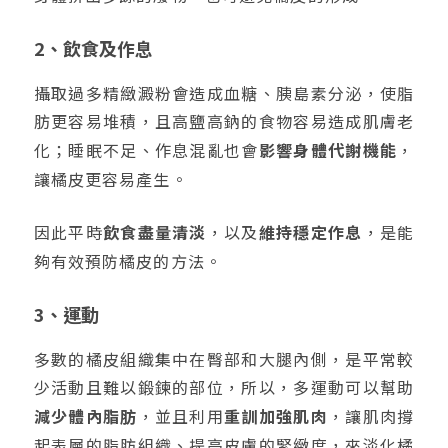
2、飲食及作息
攝取過多精緻澱粉會造成血糖、胰島素分泌，使脂
肪更容易堆積，且高鹽高鈉的食物容易造成肌膚老
化；睡眠不足、作息混亂也會
影響身體代謝機能
，
讓橘皮更容易產生。
因此平時
飲食盡量清淡
，以及
維持穩定作息
，是能
夠有效預防橘皮的方法。
3、運動
多數的橘皮組織集中在臀部和大腿內側，是平常較
少活動且難以鍛鍊的部位，所以，多運動可以幫助
減少體內脂肪
，並且利用
重訓加強肌肉
，讓肌肉撐
起表層的脂肪組織、提高皮膚的緊緻度，來淡化橘