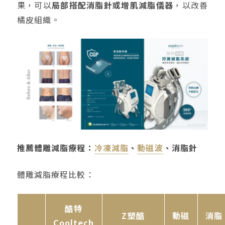
果，可以
局部搭配消脂針或增肌減脂儀器
，以改善
橘皮組織。
推薦體雕減脂療程：
冷凍減脂
、
動磁波
、消脂針
體雕減脂療程比較：
酷特
Z塑酷
動磁
消脂
Cooltech