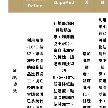
ZLipoMed
波
針
Define
利用
針對局部肥
細小
胖脂肪治
針頭
療，利用脂
利用精準
將藥
肪不耐冷、
-10°C 技
物注
會自我凋零
術，讓冷
增加
射於
的特性，透
凍後的脂
肌肉
皮下
過專利技術
肪細胞結
密
組
原
利
晶進行凋
度、
織，
理/
用-5~-10°C
亡，凋亡
盆底
使淺
功
低溫降低脂
後的細胞
肌強
層脂
效
肪溫度，破
會透過淋
化、
肪縮
壞脂肪細胞
巴系統代
舒緩
小，
使其凋亡，
謝，達到
疼痛
方便