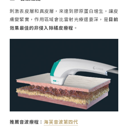
刺激表皮層和真皮層，來達到膠原蛋白增生，讓皮
膚變緊實，作用區域會比雷射光療還要深，是
目前
效果最佳的非侵入除橘皮療程
。
推薦音波療程：
海芙音波第四代