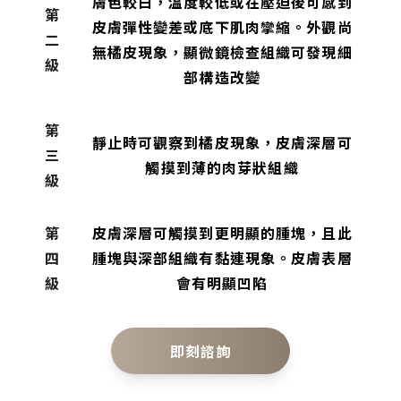
膚色較白，溫度較低或在壓迫後可感到
第
皮膚彈性變差或底下肌肉攣縮。外觀尚
二
無橘皮現象，顯微鏡檢查組織可發現細
級
部構造改變
第
靜止時可觀察到橘皮現象，皮膚深層可
三
觸摸到薄的肉芽狀組織
級
第
皮膚深層可觸摸到更明顯的腫塊，且此
四
腫塊與深部組織有黏連現象。皮膚表層
級
會有明顯凹陷
即刻諮詢