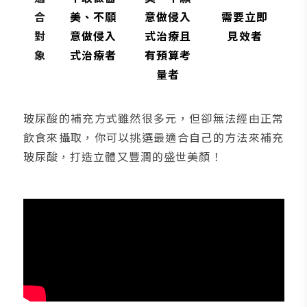
合
美、不願
意做侵入
需要立即
對
意做侵入
式治療且
見效者
象
式治療者
有預算考
量者
玻尿酸的補充方式雖然很多元，但卻無法經由正常
飲食來攝取，你可以挑選最適合自己的方法來補充
玻尿酸，打造立體又豐潤的盛世美顏！