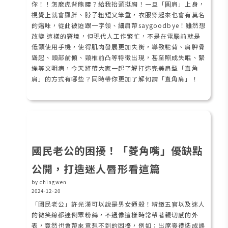
你！！怎麼虎背熊腰？給我抬頭挺胸！一旦「圓肩」上身，
視覺上就會顯胖、脖子粗短又笨重，衣服穿起來也會有莫名
的嬸味，從此被迫跟一字領、細肩帶saygoodbye！雖然想
改變 這樣的窘境，但現代人工作繁忙，不是在電腦前就是
低頭使用手機，使得肌肉發展更加失衡，導致駝背、肩胛骨
聳起、頭部前傾、頸椎前凸等特徵出現，甚至照成失眠、緊
繃等文明病，今天將帶大家一起了解打造完美肩型「直角
肩」的方式有哪些？同時帶你更加了解何謂「直角肩」！
國民老公的困擾！「菱角嘴」優缺點
公開，打造迷人唇形看這篇
by chingwen
2024-12-20
「國民老公」許光漢可以說是男女通殺！精緻五官以及迷人
的微笑線都迷倒眾粉絲，不過像這樣時常帶著親切感的外
表，竟然也會帶來意想不到的困擾，例如：出席喪禮造成誤