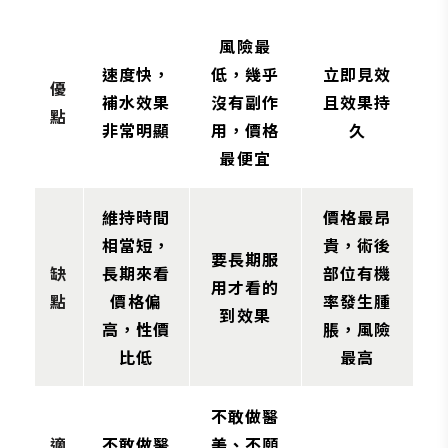
風險最
速度快，
低，幾乎
立即見效
優
補水效果
沒有副作
且效果持
點
非常明顯
用，價格
久
最便宜
維持時間
價格最昂
相當短，
貴，術後
要長期服
缺
長期來看
部位有機
用才看的
點
價格偏
率發生腫
到效果
高，性價
脹，風險
比低
最高
不敢做醫
適
不敢做醫
美、不願