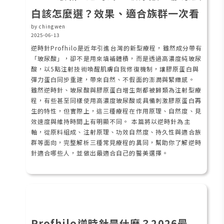
白該怎麼選？效果、適合族群一次看
by chingwen
2025-06-13
逆時針Profhilo是近年引進台灣的新型療程，雖然成分帶有
「玻尿酸」，卻不是用來填補體積，而是透過高濃度純玻尿
酸，以5點注射技術喚醒肌膚自我修復機制，讓膠原蛋白與
彈力蛋白同步重建，帶來自然、不假面的澎潤與緊緻感。
雖然逆時針、玻尿酸與膠原蛋白增生劑都被歸類為注射型療
程，有些甚至同樣使用高濃度玻尿酸或具備刺激膠原蛋白再
生的特性，但實際上，這三種療程在作用原理、自然度、見
效速度與維持時間上有明顯不同。 本篇將以逆時針為主
軸，從原料組成、注射原理、功效自然度、持久性與適合族
群等面向，完整解析三種常見療程的異同，幫助你了解逆時
針適合哪些人，並做出最適合自己的醫美選擇。
Profhilo逆時針是什麼？2026最