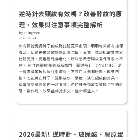
逆時針去頸紋有效嗎？改善脖紋的原
理、效果與注意事項完整解析
by chingwen
2025-06-24
你有開始覺得脖子的紋路比臉更早出現？明明每天都有擦保
養品，卻還是被頸紋默默出賣年齡。其實，頸部肌膚本來就
比臉更薄、更容易乾燥老化，所以想改善脖紋靠保養根本不
夠。 近年來頸紋醫美漸漸熱門，而逆時針 （Profhilo）是
一種高濃度玻尿酸注射療程，不只用來澎潤臉部、改善凹
陷，也能用在脖子，達到補水、緊緻、淡化細紋的效果。
這篇文章就要帶你一次看懂：逆時針去頸紋有效嗎？它的原
理、副作用、效果能維持多久、適合哪些人。
2026最新! 逆時針、玻尿酸、膠原蛋