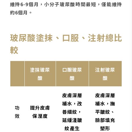
維持6-9個月，小分子玻尿酸時間最短，僅能維持
約6個月。
玻尿酸塗抹、口服、注射總比
較
塗抹玻尿
口服玻尿
注射玻尿
酸
酸
酸
皮膚深層
皮膚深層
補水，改
補水，撫
功
提升皮膚
善細紋，
平皺紋、
效
保溼度
延緩淺皺
臉部填充
紋產生
塑形