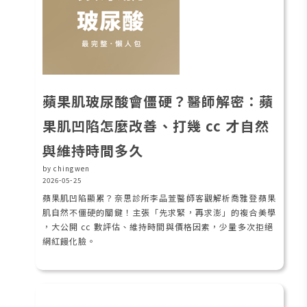
蘋果肌玻尿酸會僵硬？醫師解密：蘋
果肌凹陷怎麼改善、打幾 cc 才自然
與維持時間多久
by chingwen
2026-05-25
蘋果肌凹陷顯累？奈思診所李品萱醫師客觀解析喬雅登蘋果
肌自然不僵硬的關鍵！主張「先求緊，再求澎」的複合美學
，大公開 cc 數評估、維持時間與價格因素，少量多次拒絕
網紅饅化臉。