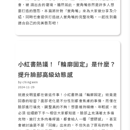
會，被 請出去的窘境，雖然如此，菱角嘴依然是許多人想
要打造的唇形，本篇將針對「菱角嘴」來為大家做分享及介
紹，同時也會提供打造迷人菱角嘴的完整攻略，一起找到最
適合自己的完美唇形吧！
小紅書熱議！「輪廓固定」是什麼？
提升臉部高級幼態感
by chingwen
2024-11-29
就連女明星都在做這件事！小紅書熱議「輪廓固定」術竟是
回春的秘密？面部老化是不分性別都會焦慮的事情，而僅在
臉部進行填充、調整真的不夠！想要維持精緻、年輕感，就
必須 從細節下手～相信大家都知道，臉部上充滿著太多填
充物、施打太多肉毒桿菌，都會給人一種「塑膠感」，甚至
會被討論是不是「同廠」出來的，不但失去了原有的特色