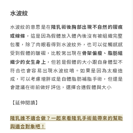
水波紋
水波紋的意思是在
隆乳術後胸部出現不自然的摺痕
或線條
，這是因為假體放入體內後沒有被組織完整
包覆，除了肉眼看得到水波紋外，也可以從觸感感
受到假體的皺褶，比較常出現在
骨架偏瘦、脂肪組
織少的女生身上
，但若是假體的大小跟自身體型不
符合也會容易出現水波紋唷。如果是因為太瘦造
成，可以考慮增胖或是自體脂肪補脂手術，但還是
會建議在術前做好評估，選擇合適假體與大小
【延伸閱讀】
隆乳誰不適合做？一起來看隆乳手術能帶來的幫助
與適合對象吧！