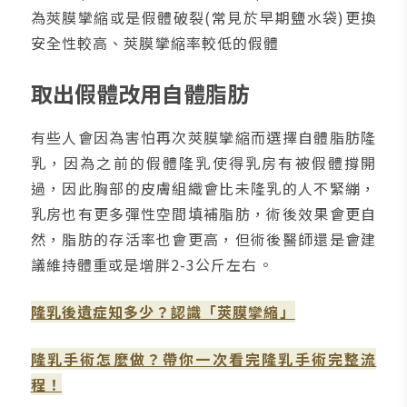
為莢膜攣縮或是假體破裂(常見於早期鹽水袋)更換
安全性較高、莢膜攣縮率較低的假體
取出假體改用自體脂肪
有些人會因為害怕再次莢膜攣縮而選擇自體脂肪隆
乳，因為之前的假體隆乳使得乳房有被假體撐開
過，因此胸部的皮膚組織會比未隆乳的人不緊繃，
乳房也有更多彈性空間填補脂肪，術後效果會更自
然，脂肪的存活率也會更高，但術後醫師還是會建
議維持體重或是增胖2-3公斤左右。
隆乳後遺症知多少？認識「莢膜攣縮」
隆乳手術怎麼做？帶你一次看完隆乳手術完整流
程！