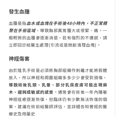
發生血腫
血腫是指
血水或血塊在手術後48小時內，不正常積
聚在手術區域
，導致胸部異常腫大或很緊、痛。一
般輕微的血腫會逐漸消退，若有強烈的不適感，請
立即回診給醫生處理(引流或是微創清理血塊)。
神經傷害
由於隆乳手術是必須將胸部組織作剝離才能將假體
放入，所以神經和周圍組織多多少少會受到損傷，
導致術後乳頭、乳暈、部分乳房皮膚可能出現麻
木、遲鈍或敏感的感覺
。通常會在術後一年內隨著
神經痊癒逐漸恢復，但臨床仍有少數無法恢復的個
案，建議在術前給醫師評估，並詳細告知曾經的醫
療史及用藥史