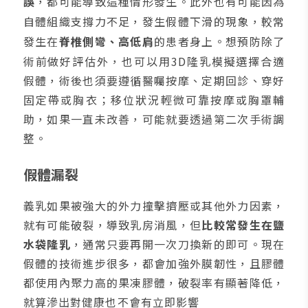
誤
，都可能導致這種情形發生。此外也有可能因為
自體組織支撐力不足，發生假體下滑的現象，較常
發生在
脊椎側彎、高低肩
的患者身上。想預防除了
術前做好評估外，也可以用3D隆乳模擬選擇合適
假體，術後也須要遵循醫囑按摩、定期回診、穿好
固定帶或胸衣；移位狀況輕微可靠按摩或胸罩輔
助，如果一直未改善，可能就要透過第二次手術調
整。
假體漏裂
義乳如果被強大的外力撞擊擠壓或其他外力因素，
就有可能破裂，導致乳房消風，但
比較常發生在鹽
水袋隆乳
，通常只要再開一次刀換新的即可。現在
假體的技術進步很多，都會加強外膜韌性，且膠體
都使用內聚力高的果凍膠體，破裂率有顯著降低，
就算滲出對健康也不會有立即影響