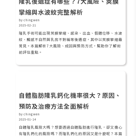
隆乳後遺症有哪些？7大風險、莢膜
攣縮與水波紋完整解析
by chingwen
2025-02-21
隆乳手術可能出現莢膜攣縮、感染、出血、假體位移、水波
紋、觸感不自然與乳房不對稱等後遺症，其中以莢膜攣縮最
常見。本篇解析7大風險、成因與預防方式，幫助你了解術
前評估重點。
自體脂肪隆乳鈣化機率很大？原因、
預防及治療方法全面解析
by chingwen
2025-01-14
自體隆乳風險大嗎？想要透過自體脂肪進行隆乳，卻又擔心
有隆乳鈣化的風險嗎？而隆乳鈣化的原因又是什麼呢？本篇