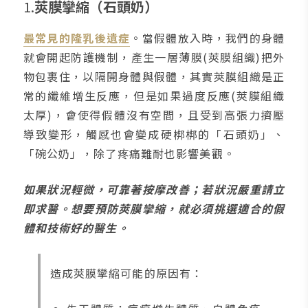
1.
莢膜攣縮（石頭奶）
最常見的隆乳後遺症
。當假體放入時，我們的身體
就會開起防護機制，產生一層薄膜(莢膜組織)把外
物包裹住，以隔開身體與假體，其實莢膜組織是正
常的纖維增生反應，但是如果過度反應(莢膜組織
太厚)，會使得假體沒有空間，且受到高張力擠壓
導致變形，觸感也會變成硬梆梆的「石頭奶」、
「碗公奶」，除了疼痛難耐也影響美觀。
如果狀況輕微，可靠著按摩改善；若狀況嚴重請立
即求醫。想要預防莢膜攣縮，就必須挑選適合的假
體和技術好的醫生。
造成莢膜攣縮可能的原因有：