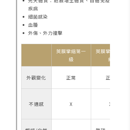
先天體質：疤痕增生體質、自體免疫
疾病
細菌感染
血腫
外傷、外力撞擊
莢膜攣縮第一
莢膜攣縮第二
級
級
外觀變化
正常
正常
不適感
X
X