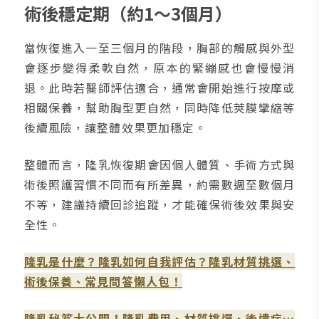
術後穩定期（約1～3個月）
當恢復進入一至三個月的階段，胸部的觸感與外型
會逐步變得柔軟自然，原本的緊繃感也會慢慢消
退。此時若醫師評估適合，通常會開始進行按摩或
相關保養，幫助胸型更自然，同時降低莢膜攣縮等
後續風險，讓整體效果更加穩定。
整體而言，隆乳恢復期會因個人體質、手術方式與
術後照護習慣不同而有所差異，約需數週至數個月
不等，建議持續回診追蹤，才能確保術後效果與安
全性。
隆乳是什麼？隆乳如何自我評估？隆乳材質挑選、
術後保養、常見問答懶人包！
隆乳秘笈大公開！隆乳費用、材質挑選、後遺症…