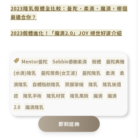
2023隆乳假體全比較：曼陀、柔滴、魔滴，哪個
最適合你？
2023假體進化！「魔滴2.0」JOY 絕世好波介紹
Mentor曼陀
Sebbin香榭柔滴
假體
曼陀典雅
(水滴)隆乳
曼陀尊貴(女王波)
曼陀隆乳
柔滴
柔
滴隆乳
自體脂肪隆乳
莢膜攣縮
隆乳
隆乳後遺
症
隆乳手術
隆乳材質
隆乳風險
魔滴
魔滴
2.0
魔滴隆乳
即刻諮詢