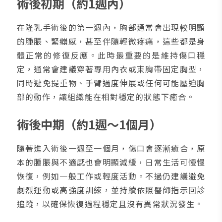
術後初期（約1週內）
在隆乳手術後的第一週內，胸部通常會出現較明顯
的腫脹、緊繃感，甚至伴隨輕微疼痛，這些都是身
體正常的修復反應。此時最重要的是維持傷口穩
定，通常會建議穿著專用內衣或束胸帶固定胸型，
同時避免提重物、手臂過度伸展或任何可能壓迫胸
部的動作，讓組織能在相對穩定的狀態下癒合。
術後中期（約1週～1個月）
隨著進入術後一週至一個月，傷口會逐漸癒合，原
本的腫脹與不適感也會明顯減緩，日常生活可慢慢
恢復，例如一般工作或輕度活動。不過仍建議避免
劇烈運動或高強度訓練，並持續依照醫師指示回診
追蹤，以確保恢復過程穩定且沒有異常狀況發生。