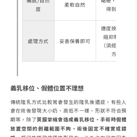
觸感/自然
略硬，可能摸
柔軟自然
度
得到假體
適度按摩、攣
縮抑制藥物
處理方式
妥善保養即可
（須經醫師處
方）
義乳移位、假體位置不理想
傳統隆乳方式比較常會發生的隆乳後遺症，有些人
會在術後發現大小奶、高低不一樣、形狀不符合預
期等，除了
莢膜攣縮會造成義乳移位、手術時假體
放置空間的剝離範圍不夠、術後固定不確實或錯